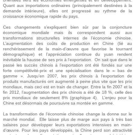
orientées vers les économies émergentes et en développement.
Quant aux importations ordinaires (principalement destinées à la
demande intérieure), elles ont progressé au rythme de la
croissance économique rapide du pays.
Ces changements s’expliquent bien sûr par la conjoncture
économique mondiale mais ils correspondent aussi aux
transformations structurelles internes de l’économie chinoise.
L’augmentation des coûts de production en Chine (lié au
renchérissement de la main-d’œuvre que favorise le tournant
démographique) et l’appréciation continue du yuan rendent
inévitable la hausse de ses prix à l‘exportation. On sait que dans le
passé les succès chinois à l’exportation ont été fondés sur une
forte compétitivité-prix et une spécialisation dans le « bas de
gamme ». Jusqu’en 2007, les prix chinois à l’exportation de
produits manufacturés ont augmenté à peine plus vite que les prix
mondiaux, mais ceci est en train de changer. Entre la fin 2007 et la
fin 2012, l’augmentation des prix chinois a été de 18 %, celle des
prix mondiaux de seulement 8% (graphique 4). L’enjeu pour la
Chine est désormais de poursuivre sa montée en gamme.
La transformation de l’économie chinoise change la donne sur le
marché mondial. Elle laisse plus de marge aux pays à très bas
salaires pour développer leurs exportations intensives en main-
d’œuvre. Pour les pays développés, la Chine perd son attractivité