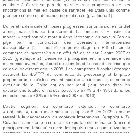
continue à élargir sa part de marché et la progression de ses
importations la met en passe de rattraper les États-Unis comme
première source de demande internationale (graphique 1).
L’offre et la demande chinoises progressent sur un marché mondial
atone, mais elles se transforment. La fonction d’ « usine du
monde » perd son rôle moteur dans l’économie du pays, si l’on en
juge par la contraction des opérations internationales
d’assemblage [1] : mesuré en pourcentage du PIB chinois le
commerce de
processing
a en effet été divisé par 2 entre 2007 et
2013 (graphique 2). Desservant principalement la demande des
économies avancées, il subit de plein fouet le choc de la crise que
celles-ci traversent depuis 2008. Les entreprises à capital étranger
èmes
assurent les 4/5
du commerce de
processing
et la place
prépondérante qu’elles avaient acquise ainsi dans le commerce
extérieur de la Chine est en net recul (leur poids dans les
exportations totales chinoises passe de 57 % à 47 % et dans les
importations de 60 % à 45 % entre 2007 et 2013).
L’autre segment du commerce extérieur, le commerce
« ordinaire », après avoir subi un coup d’arrêt en 2009 a mieux
résisté à la dégradation du contexte international (graphique 3).
Cela tient sans doute à ce que les exportations ordinaires (qui sont
principalement fabriquées avec des inputs locaux) sont davantage