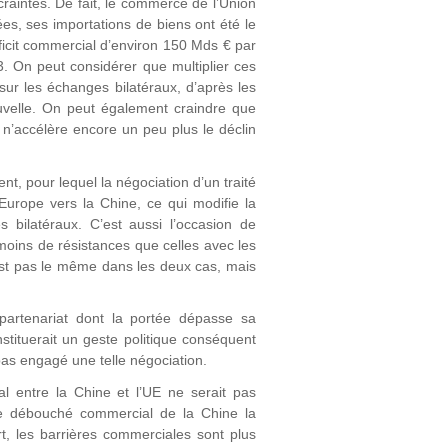
aintes. De fait, le commerce de l’Union
es, ses importations de biens ont été le
ficit commercial d’environ 150 Mds € par
 On peut considérer que multiplier ces
sur les échanges bilatéraux, d’après les
velle. On peut également craindre que
 n’accélère encore un peu plus le déclin
nt, pour lequel la négociation d’un traité
’Europe vers la Chine, ce qui modifie la
s bilatéraux. C’est aussi l’occasion de
moins de résistances que celles avec les
’est pas le même dans les deux cas, mais
partenariat dont la portée dépasse sa
ituerait un geste politique conséquent
pas engagé une telle négociation.
l entre la Chine et l’UE ne serait pas
me débouché commercial de la Chine la
rt, les barrières commerciales sont plus