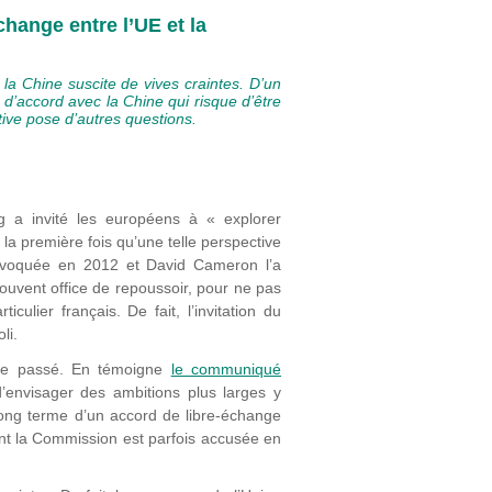
change entre l’UE et la
 la Chine suscite de vives craintes. D’un
 d’accord avec la Chine qui risque d’être
ctive pose d’autres questions.
ng a invité les européens à « explorer
 la première fois qu’une telle perspective
à évoquée en 2012 et David Cameron l’a
ouvent office de repoussoir, pour ne pas
ulier français. De fait, l’invitation du
li.
s le passé. En témoigne
le communiqué
d’envisager des ambitions plus larges y
 long terme d’un accord de libre-échange
dont la Commission est parfois accusée en