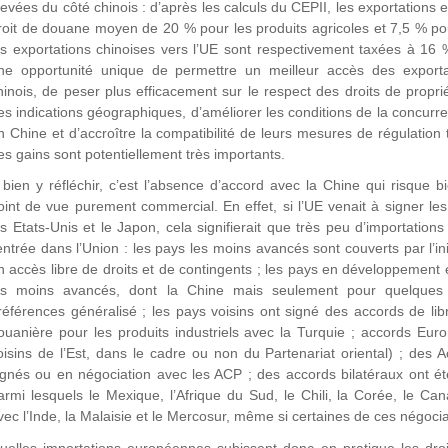
levées du côté chinois : d’après les calculs du CEPII, les exportations
roit de douane moyen de 20 % pour les produits agricoles et 7,5 % pou
es exportations chinoises vers l’UE sont respectivement taxées à 16
ne opportunité unique de permettre un meilleur accès des export
hinois, de peser plus efficacement sur le respect des droits de propriét
es indications géographiques, d’améliorer les conditions de la concurr
n Chine et d’accroître la compatibilité de leurs mesures de régulation 
es gains sont potentiellement très importants.
 bien y réfléchir, c’est l’absence d’accord avec la Chine qui risque bien
oint de vue purement commercial. En effet, si l’UE venait à signer le
es Etats-Unis et le Japon, cela signifierait que très peu d’importatio
’entrée dans l’Union : les pays les moins avancés sont couverts par l’ini
n accès libre de droits et de contingents ; les pays en développement 
es moins avancés, dont la Chine mais seulement pour quelques 
références généralisé ; les pays voisins ont signé des accords de li
ouanière pour les produits industriels avec la Turquie ; accords Eur
oisins de l’Est, dans le cadre ou non du Partenariat oriental) ; des
ignés ou en négociation avec les ACP ; des accords bilatéraux ont é
armi lesquels le Mexique, l’Afrique du Sud, le Chili, la Corée, le C
vec l’Inde, la Malaisie et le Mercosur, même si certaines de ces négoc
uelles importations européennes subissent donc en pratique les droi