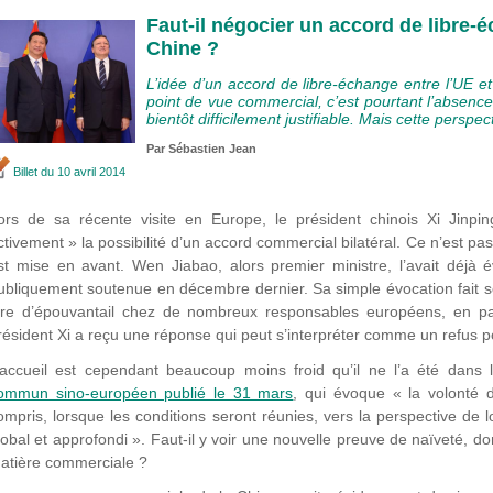
Faut-il négocier un accord de libre-é
Chine ?
L’idée d’un accord de libre-échange entre l’UE et
point de vue commercial, c’est pourtant l’absence
bientôt difficilement justifiable. Mais cette perspe
Par
Sébastien Jean
Billet
du 10 avril 2014
ors de sa récente visite en Europe, le président chinois Xi Jinpi
ctivement » la possibilité d’un accord commercial bilatéral. Ce n’est pas
st mise en avant. Wen Jiabao, alors premier ministre, l’avait déj
ubliquement soutenue en décembre dernier. Sa simple évocation fait s
ire d’épouvantail chez de nombreux responsables européens, en partic
résident Xi a reçu une réponse qui peut s’interpréter comme un refus po
’accueil est cependant beaucoup moins froid qu’il ne l’a été dan
ommun sino-européen publié le 31 mars
, qui évoque « la volonté 
ompris, lorsque les conditions seront réunies, vers la perspective de
lobal et approfondi ». Faut-il y voir une nouvelle preuve de naïveté, 
atière commerciale ?