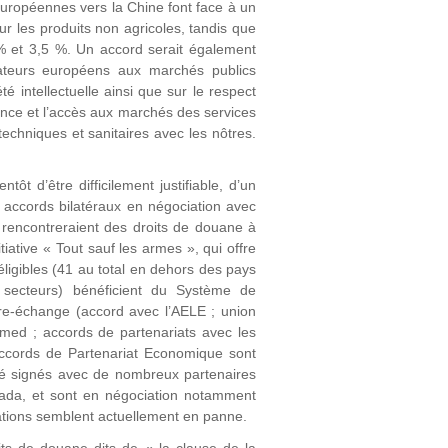
 européennes vers la Chine font face à un
r les produits non agricoles, tandis que
 % et 3,5 %. Un accord serait également
ateurs européens aux marchés publics
é intellectuelle ainsi que sur le respect
ence et l’accès aux marchés des services
techniques et sanitaires avec les nôtres.
tôt d’être difficilement justifiable, d’un
s accords bilatéraux en négociation avec
ns rencontreraient des droits de douane à
tiative « Tout sauf les armes », qui offre
éligibles (41 au total en dehors des pays
secteurs) bénéficient du Système de
bre-échange (accord avec l’AELE ; union
omed ; accords de partenariats avec les
 Accords de Partenariat Economique sont
té signés avec de nombreux partenaires
anada, et sont en négociation notamment
iations semblent actuellement en panne.
ts de douane dits de « la clause de la