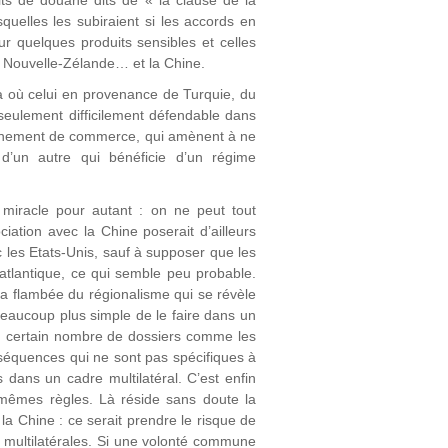
squelles les subiraient si les accords en
ur quelques produits sensibles et celles
la Nouvelle-Zélande… et la Chine.
 où celui en provenance de Turquie, du
seulement difficilement défendable dans
tournement de commerce, qui amènent à ne
 d’un autre qui bénéficie d’un régime
 miracle pour autant : on ne peut tout
iation avec la Chine poserait d’ailleurs
les Etats-Unis, sauf à supposer que les
nsatlantique, ce qui semble peu probable.
 la flambée du régionalisme qui se révèle
 beaucoup plus simple de le faire dans un
un certain nombre de dossiers comme les
nséquences qui ne sont pas spécifiques à
 dans un cadre multilatéral. C’est enfin
s mêmes règles. Là réside sans doute la
la Chine : ce serait prendre le risque de
s multilatérales. Si une volonté commune