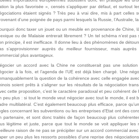
ation la plus favorisée », censés s’appliquer par défaut, et surtout le
égociations étaient signés ? Très peu à vrai dire, mis à part celles s
rovenant d’une poignée de pays parmi lesquels la Russie, l’Australie, 
ourquoi donc taxer un jouet ou un meuble en provenance de Chine, là
exique ou de Malaisie entrerait librement ? Un tel schéma n’est pas 
on principe, il est inefficace. Il donne lieu à des phénomènes de dé
as s’approvisionner auprès du meilleur fournisseur, mais auprès
ommercial plus avantageux.
égocier un accord avec la Chine ne constituerait pas une solution
égocier à la fois, et l’agenda de l’UE est déjà bien chargé. Une négoc
mmanquablement la question de la cohérence avec celle engagée avec 
hinois soient prêts à s’aligner sur les résultats de la négociation tra
vec cette proposition, c’est le caractère paradoxal et peu cohérent de
n peu plus : si tout le monde veut négocier avec tout le monde, il est
adre multilatéral. C’est également beaucoup plus efficace, parce qu’
ègles concernant les subventions ou les entreprises d’Etat ont des co
n partenaire, et sont donc traités de façon beaucoup plus cohérentes
lus légitime et juste, parce que tout le monde se voit appliquer le
eilleure raison de ne pas se précipiter sur un accord commercial avec 
aper un peu plus les ressorts possibles d’une reprise des négociation