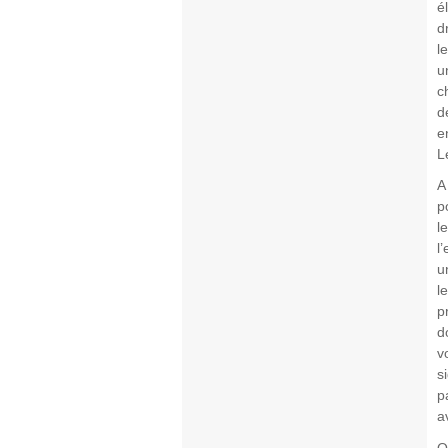
é
d
l
u
c
d
e
L
A
p
l
l
u
l
p
d
v
s
p
a
Q