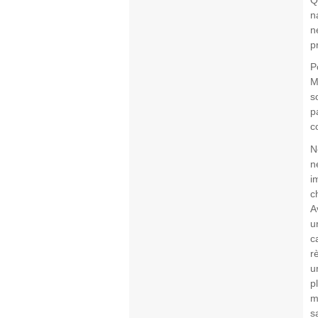
n
n
p
P
M
s
p
c
N
n
i
c
A
u
c
r
u
p
m
s