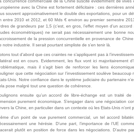
a concurrence commerciale de la Chine suscite évidemment de vives cr
uropéenne avec la Chine est fortement déficitaire : ces dernières anné
lus souvent approximativement le double des exportations, pour un dé
n entre 2010 et 2012, et 60 Mds € environ au premier semestre 2013.
rdres de grandeurs par 1,5 (c’est, en gros, l’effet moyen d’un accord 
tudes économétriques) ne serait pas nécessairement une bonne nou
’accroissement de la pression concurrentielle en provenance de Chine
e notre industrie. Il serait pourtant simpliste de s’en tenir là.
otons tout d’abord que ces craintes ne s’appliquent pas à l’investisseme
ilatéral est en cours. Evidemment, les flux vont ici majoritairement d
roblématique, mais il s’agit bien de renforcer les liens économique
ouligner que cette négociation sur l’investissement soulève beaucoup 
tats-Unis. Notre confiance dans le système judiciaire du partenaire n
ela pose malgré tout une question de cohérence.
oulignons ensuite qu’un accord de libre-échange est un traité de 
imension purement économique. S’engager dans une négociation const
nvers la Chine, en particulier dans un contexte où les Etats-Unis n’ont 
ême d’un point de vue purement commercial, un tel accord bilatéra
écessairement une hérésie. D’une part, l’importance de l’UE com
lacerait plutôt en position de force dans les négociations. D’autre pa