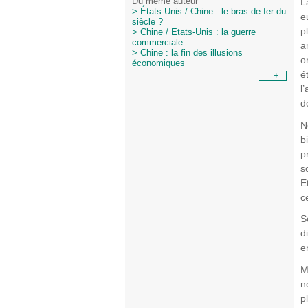
L
Du même auteur
> États-Unis / Chine : le bras de fer du
e
siècle ?
p
> Chine / Etats-Unis : la guerre
commerciale
a
> Chine : la fin des illusions
o
économiques
é
+
l
d
N
b
p
s
E
c
S
d
e
M
n
p