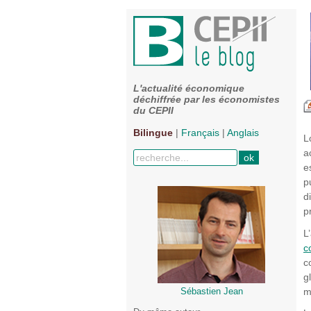
L'actualité économique
déchiffrée par les économistes
du CEPII
Bilingue
|
Français
|
Anglais
L
a
e
p
d
p
L
c
c
g
m
Sébastien Jean