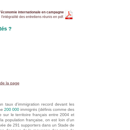
'économie internationale en campagne
l'intégralité des entretiens réunis en pdf.
tés ?
 de la page
 un taux d’immigration record devant les
nne
200 000
immigrés (définis comme des
sur le territoire français entre 2004 et
a population française, on est loin d’un
rivée de 291 supporters dans un Stade de