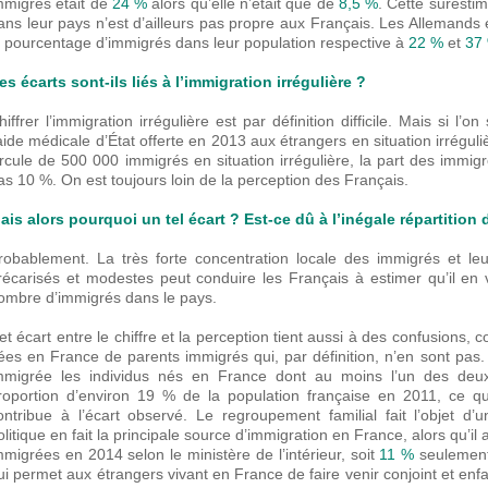
mmigrés était de
24 %
alors qu’elle n’était que de
8,5 %
. Cette suresti
ans leur pays n’est d’ailleurs pas propre aux Français. Les Allemands 
e pourcentage d’immigrés dans leur population respective à
22 %
et
37
es écarts sont-ils liés à l’immigration irrégulière ?
hiffrer l’immigration irrégulière est par définition difficile. Mais si l’o
’aide médicale d’État offerte en 2013 aux étrangers en situation irrégul
ircule de 500 000 immigrés en situation irrégulière, la part des immigr
as 10 %. On est toujours loin de la perception des Français.
ais alors pourquoi un tel écart ? Est-ce dû à l’inégale répartition d
robablement. La très forte concentration locale des immigrés et leu
récarisés et modestes peut conduire les Français à estimer qu’il en v
ombre d’immigrés dans le pays.
et écart entre le chiffre et la perception tient aussi à des confusions
ées en France de parents immigrés qui, par définition, n’en sont pas.
mmigrée les individus nés en France dont au moins l’un des deux
roportion d’environ 19 % de la population française en 2011, ce qui
ontribue à l’écart observé. Le regroupement familial fait l’objet d’
olitique en fait la principale source d’immigration en France, alors qu’i
mmigrées en 2014 selon le ministère de l’intérieur, soit
11 %
seulement 
ui permet aux étrangers vivant en France de faire venir conjoint et enfa