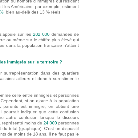
mation du nombre d’immigrés qui résident
et les Américains, par exemple, estiment
 %
, bien au-delà des 13 % réels.
n s’appuie sur les
282 000
demandes de
ière ou même sur le chiffre plus élevé qui
és dans la population française n’atteint
es immigrés sur le territoire ?
r surreprésentation dans des quartiers
a ainsi ailleurs et donc à surestimer le
, comme celle entre immigrés et personnes
 Cependant, si on ajoute à la population
 parents est immigré, on obtient une
 pourrait indiquer que cette confusion
une autre confusion lorsque le discours
l a représenté moins de
24 000
personnes
du total (graphique). C’est un dispositif
nts de moins de 18 ans. Il ne faut pas le