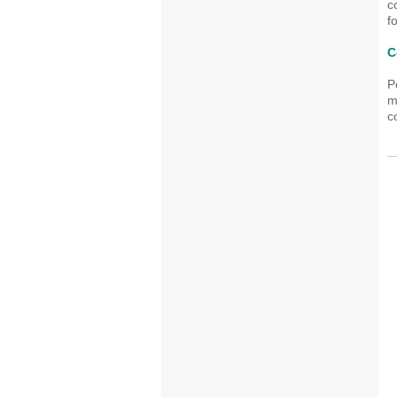
c
f
C
P
m
c