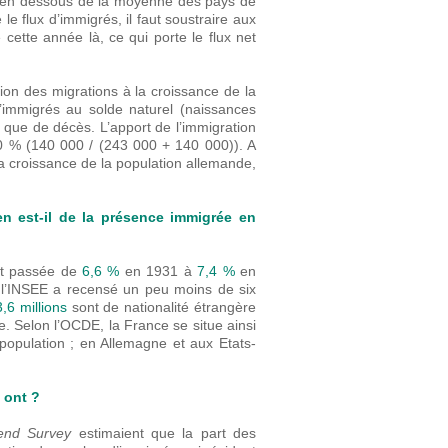
st en dessous de la moyenne des pays de
le flux d’immigrés, il faut soustraire aux
cette année là, ce qui porte le flux net
tion des migrations à la croissance de la
d’immigrés au solde naturel (naissances
que de décès. L’apport de l’immigration
40 % (140 000 / (243 000 + 140 000)). A
a croissance de la population allemande,
n est-il de la présence immigrée en
est passée de
6,6 %
en 1931 à
7,4 %
en
, l’INSEE a recensé un peu moins de six
3,6 millions
sont de nationalité étrangère
se. Selon l’OCDE, la France se situe ainsi
opulation ; en Allemagne et aux Etats-
 ont ?
Trend Survey
estimaient que la part des