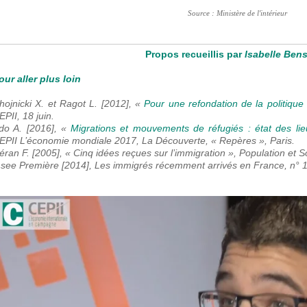
Source : Ministère de l'intérieur
Propos recueillis par
Isabelle Ben
our aller plus loin
hojnicki X. et Ragot L. [2012], «
Pour une refondation de la politique
EPII
, 18 juin.
do A. [2016], «
Migrations et mouvements de réfugiés : état des l
EPII
L’économie mondiale 2017
, La Découverte, « Repères », Paris.
éran F. [2005], « Cinq idées reçues sur l’immigration »,
Population et S
nsee Première [2014],
Les immigrés récemment arrivés en France
, n°