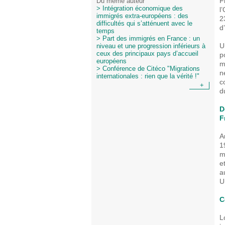
F
Du même auteur
> Intégration économique des
l
immigrés extra-européens : des
2
difficultés qui s’atténuent avec le
d
temps
> Part des immigrés en France : un
U
niveau et une progression inférieurs à
ceux des principaux pays d’accueil
p
européens
m
> Conférence de Citéco "Migrations
n
internationales : rien que la vérité !"
c
+
d
D
F
A
1
m
e
a
U
C
L