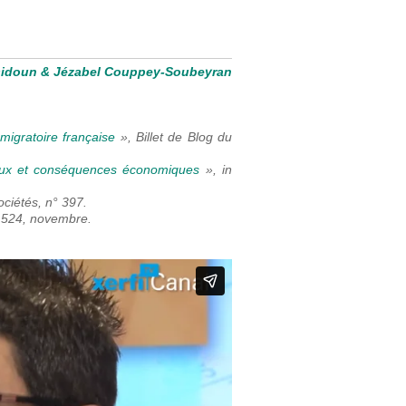
sidoun
&
Jézabel Couppey-Soubeyran
 migratoire française
»,
Billet de Blog du
ieux et conséquences économiques
»,
in
ociétés
, n° 397.
 1524, novembre.