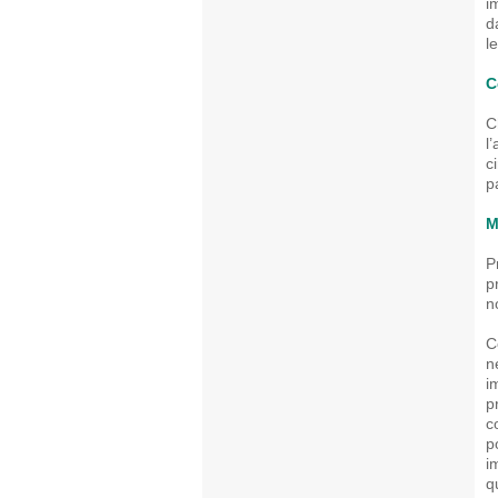
i
d
l
C
C
l
c
p
M
P
p
n
C
n
i
p
c
p
i
q