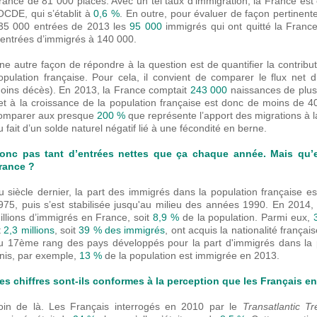
rance de 81 000 places. Avec un tel taux d’immigration, la France e
’OCDE, qui s’établit à
0,6 %
. En outre, pour évaluer de façon pertinente 
35 000 entrées de 2013 les
95 000
immigrés qui ont quitté la France 
’entrées d’immigrés à 140 000.
ne autre façon de répondre à la question est de quantifier la contribu
opulation française. Pour cela, il convient de comparer le flux net 
oins décès). En 2013, la France comptait
243 000
naissances de plus 
et à la croissance de la population française est donc de moins de 
omparer aux presque
200 %
que représente l’apport des migrations à l
u fait d’un solde naturel négatif lié à une fécondité en berne.
onc pas tant d’entrées nettes que ça chaque année. Mais qu’e
rance ?
u siècle dernier, la part des immigrés dans la population française 
975, puis s’est stabilisée jusqu'au milieu des années 1990. En 2014
illions d’immigrés en France, soit
8,9 %
de la population. Parmi eux,
t
2,3 millions
, soit
39 % des immigrés
, ont acquis la nationalité françai
u 17ème rang des pays développés pour la part d'immigrés dans la p
nis, par exemple,
13 %
de la population est immigrée en 2013.
es chiffres sont-ils conformes à la perception que les Français en
oin de là. Les Français interrogés en 2010 par le
Transatlantic 