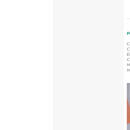
P
C
C
E
C
H
I