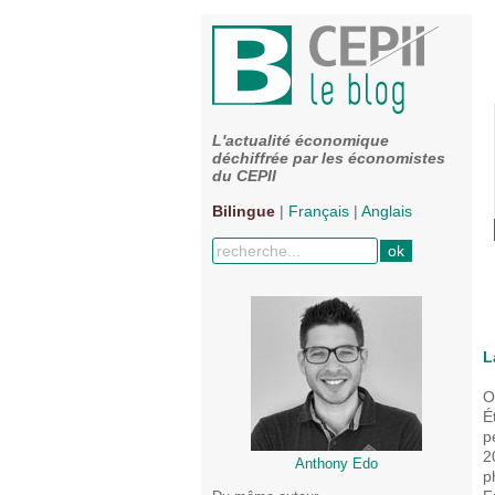
L'actualité économique
déchiffrée par les économistes
du CEPII
Bilingue
|
Français
|
Anglais
L
O
É
p
2
Anthony Edo
p