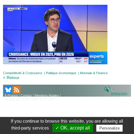
Compétitivité & Croissance
|
Politique économique
|
Monnaie & Finance
< Retour
À Propos
|
Contact
|
Mentions légales
|
Le blog du CEPII, ISSN: 2270-2571
If you continue to browse this website, you are allowing all
third-party services
✓ OK, accept all
Personalize