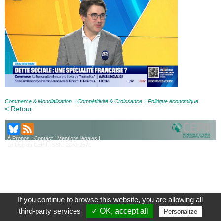
Commerce & Mondialisation
|
Compétitivité & Croissance
|
Politique économique
< Retour
À Propos
|
Contact
|
Mentions légales
|
Le blog du CEPII, ISSN: 2270-2571
If you continue to browse this website, you are allowing all
third-party services
✓ OK, accept all
Personalize