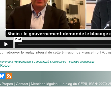
our retrouver le replay intégral de cette émission de FranceInfo TV, cl
mmerce & Mondialisation
|
Compétitivité & Croissance
|
Politique économique
 Retour
À Propos
|
Contact
|
Mentions légales
| Le blog du CEPII, ISSN: 2270-2