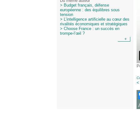
Du même auteur
> Budget français, défense
européenne : des équilibres sous
tension
> L’intelligence artificielle au cœur des
rivalités économiques et stratégiques
> Choose France : un succès en
trompe-l’œil ?
+
P
Co
<