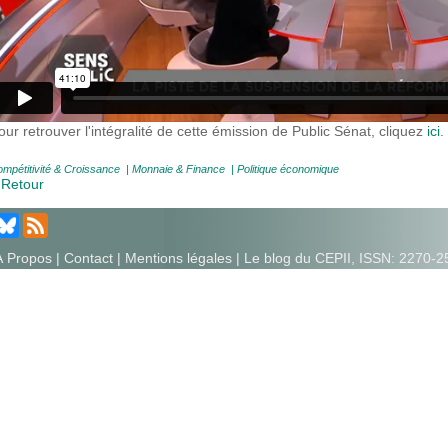
our retrouver l'intégralité de cette émission de Public Sénat, cliquez
ici
.
mpétitivité & Croissance
|
Monnaie & Finance
|
Politique économique
 Retour
À Propos
|
Contact
|
Mentions légales
| Le blog du CEPII, ISSN: 2270-2