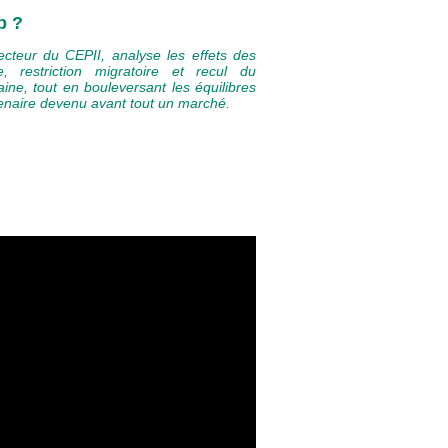
p ?
ecteur du CEPII, analyse les effets des
, restriction migratoire et recul du
aine, tout en bouleversant les équilibres
tenaire devenu avant tout un marché.