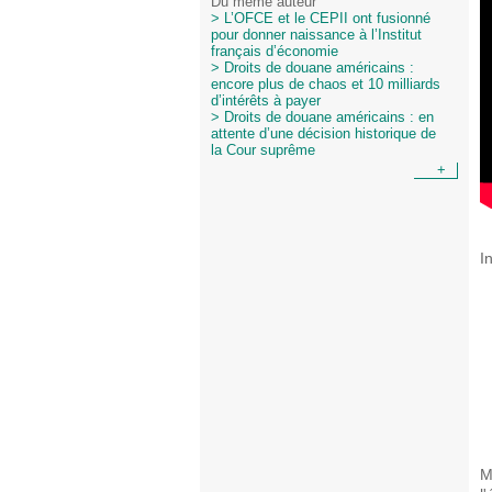
Du même auteur
> L’OFCE et le CEPII ont fusionné
pour donner naissance à l’Institut
français d’économie
> Droits de douane américains :
encore plus de chaos et 10 milliards
d’intérêts à payer
> Droits de douane américains : en
attente d’une décision historique de
la Cour suprême
+
I
M