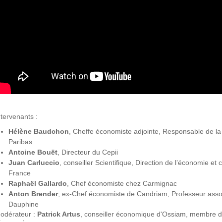
ntervenants :
Hélène Baudchon
, Cheffe économiste adjointe, Responsable de
Paribas
Antoine Bouët
, Directeur du Cepii
Juan Carluccio
, conseiller Scientifique, Direction de l’économie e
France
Raphaël Gallardo
, Chef économiste chez Carmignac
Anton Brender
, ex-Chef économiste de Candriam, Professeur associ
Dauphine
odérateur :
Patrick Artus
, conseiller économique d'Ossiam, membre du