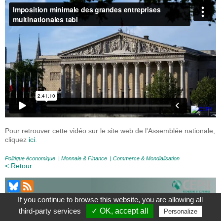
Pour retrouver cette vidéo sur le site web de l'Assemblée nationale,
cliquez
ici
.
Politique économique
|
Monnaie & Finance
|
Commerce & Mondialisation
< Retour
À Propos
|
Contact
|
Mentions légales
|
If you continue to browse this website, you are allowing all
Le blog du CEPII, ISSN: 2270-2571
third-party services
✓ OK, accept all
Personalize