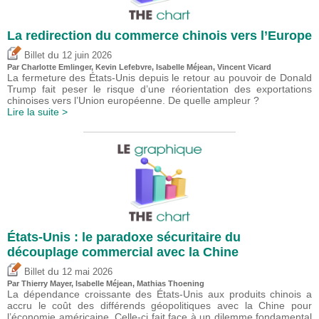
La redirection du commerce chinois vers l’Europe
du
Billet
12 juin 2026
Par
Charlotte Emlinger
,
Kevin Lefebvre
,
Isabelle Méjean
,
Vincent Vicard
La fermeture des États-Unis depuis le retour au pouvoir de Donald
Trump fait peser le risque d’une réorientation des exportations
chinoises vers l’Union européenne. De quelle ampleur ?
Lire la suite >
États-Unis : le paradoxe sécuritaire du
découplage commercial avec la Chine
du
Billet
12 mai 2026
Par
Thierry Mayer
,
Isabelle Méjean
, Mathias Thoening
La dépendance croissante des États-Unis aux produits chinois a
accru le coût des différends géopolitiques avec la Chine pour
l’économie américaine. Celle-ci fait face à un dilemme fondamental