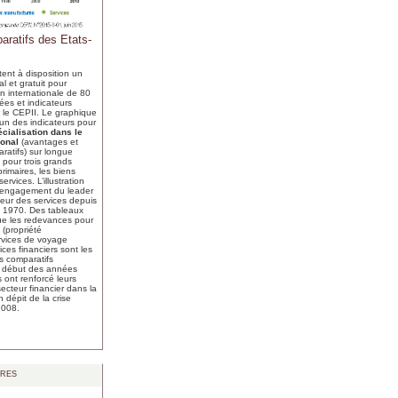
ratifs des Etats-
tent à disposition un
al et gratuit pour
on internationale de 80
es et indicateurs
 le CEPII. Le graphique
’un des indicateurs pour
cialisation dans le
ional
(
avantages et
ratifs
) sur longue
 pour trois grands
primaires, les biens
rvices. L’illustration
 l’engagement du leader
eur des services depuis
s 1970. Des tableaux
que les redevances pour
 (propriété
services de voyage
vices financiers sont les
s comparatifs
e début des années
 ont renforcé leurs
secteur financier dans la
 dépit de la crise
2008.
res