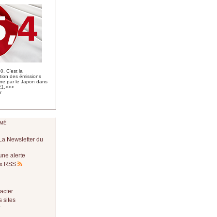
. C'est la
tion des émissions
rre
par le Japon dans
21.
>>>
r
mé
La Newsletter du
une alerte
lux RSS
acter
 sites