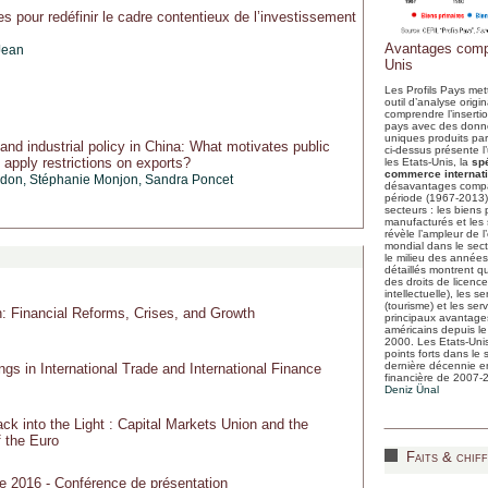
s pour redéfinir le cadre contentieux de l’investissement
Avantages compa
Jean
Unis
Les Profils Pays met
outil d’analyse origin
comprendre l’inserti
pays avec des donné
uniques produits par
and industrial policy in China: What motivates public
ci-dessus présente l
o apply restrictions on exports?
les Etats-Unis, la
spé
commerce internat
rdon, Stéphanie Monjon,
Sandra Poncet
désavantages compa
période (1967-2013)
secteurs : les biens 
manufacturés et les se
révèle l’ampleur de
mondial dans le sect
le milieu des année
détaillés montrent 
des droits de licence
intellectuelle), les 
(tourisme) et les ser
: Financial Reforms, Crises, and Growth
principaux avantage
américains depuis l
2000. Les Etats-Unis
points forts dans le 
dernière décennie en
ngs in International Trade and International Finance
financière de 2007-
Deniz Ünal
ack into the Light : Capital Markets Union and the
f the Euro
Faits & chiff
e 2016 - Conférence de présentation