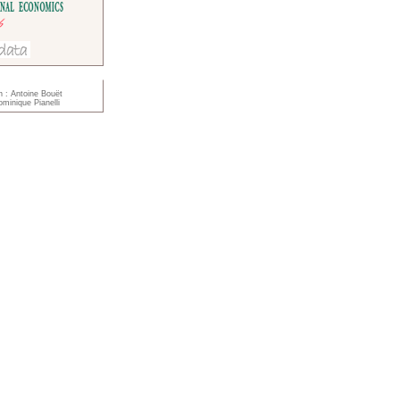
n : Antoine Bouët
minique Pianelli