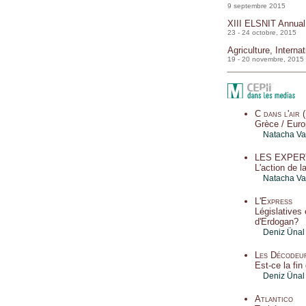
9 septembre 2015
XIII ELSNIT Annual 
23 - 24 octobre, 2015
Agriculture, Inter
19 - 20 novembre, 2015
C dans l'air 
Grèce / Europ
Natacha Va
LES EXPERT
L'action de 
Natacha Va
L'Express
Législatives 
d'Erdogan?
Deniz Ünal
Les Décodeur
Est-ce la fi
Deniz Ünal
Atlantico