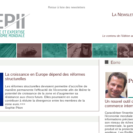
Retour à liste des newsletters
La Newsle
Le contenu de l'édition a
Edito
La croissance en Europe dépend des réformes
structurelles
Les réformes structurelles devraient permettre d’accroître de
manière permanente l'efficacité de l’économie afin de libérer le
potentiel de croissance de la zone et d'augmenter sa
résistance aux chocs futurs. Elles pourraient en outre
contribuer à réduire la divergence entre les membres de la
Un nouvel outil 
zone euro.
>>>
commerce intern
Sophie Piton
Caractériser l’insert
l’économie mondiale 
informations précise
son niveau de riches
commerciale, la gam
produit et la protect
applique. Les Profil