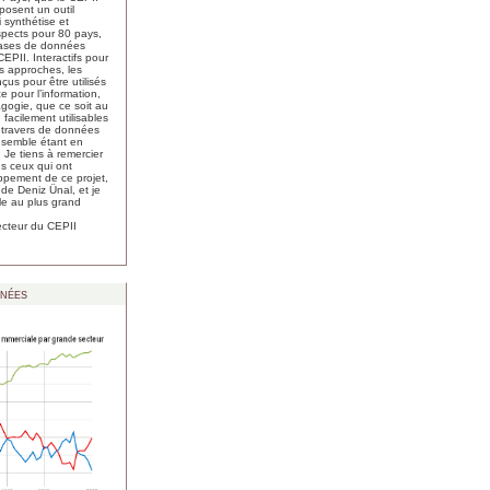
oposent un outil
 synthétise et
spects pour 80 pays,
bases de données
EPII. Interactifs pour
es approches, les
çus pour être utilisés
 pour l’information,
agogie, que ce soit au
, facilement utilisables
u travers de données
nsemble étant en
. Je tiens à remercier
us ceux qui ont
ppement de ce projet,
 de Deniz Ünal, et je
tile au plus grand
ecteur du CEPII
nées