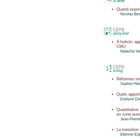
Quand export
Nicolas Be
A holistic a
CMU
Natacha Val
Réformes stru
Sophie Pit
Quels apport
Evelyne Dou
Quantitative
en zone euro
Jean-Pierre
La transition
Etienne Es