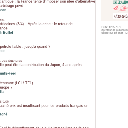
tlantique : la France tente d’imposer son idée d’alternative
’arbitrage privé
Jean
ure
africaines (3/4) – Après la crise : le retour de
ISSN: 1255-7072
sance
Directeur de publicatio
 Boillot
Rédacteur en chef : Do
 pétrole faible : jusqu'à quand ?
gnon
 des énergies
le peut-être la contribution du Japon, 4 ans après
rille-Feer
économie (LCI / TF1)
Europe ?
lla
le.Com
ualité-prix est insuffisant pour les produits français en
tagné