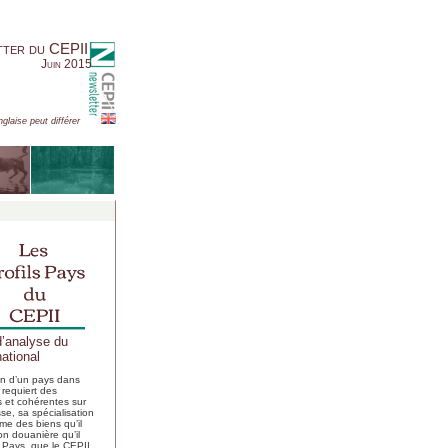
tter du CEPII
Juin 2015
nglaise peut différer
d’analyse du
ational
ion d’un pays dans
requiert des
s et cohérentes sur
se, sa spécialisation
me des biens qu’il
ion douanière qu’il
s Pays, que le CEPII