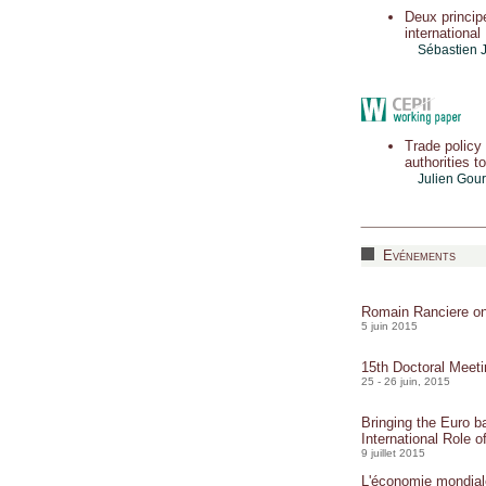
Deux principe
international
Sébastien 
Trade policy 
authorities t
Julien Gou
Evénements
Romain Ranciere on
5 juin 2015
15th Doctoral Meeti
25 - 26 juin, 2015
Bringing the Euro b
International Role o
9 juillet 2015
L'économie mondial