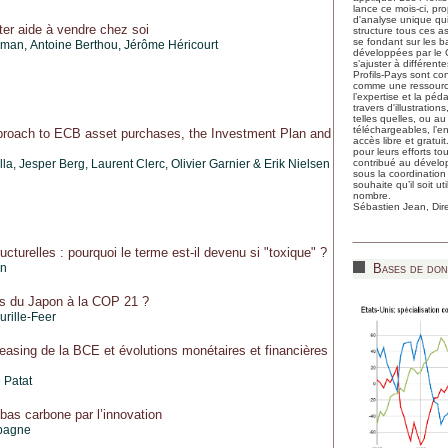
lance ce mois-ci, pr
d'analyse unique qui
er aide à vendre chez soi
structure tous ces a
se fondant sur les 
rman,
Antoine Berthou
,
Jérôme Héricourt
développées par le C
s’ajuster à différent
Profils-Pays sont con
comme une ressource
l’expertise et la péd
travers d'illustrations
telles quelles, ou a
téléchargeables, l’e
pproach to ECB asset purchases, the Investment Plan and
accès libre et gratuit
pour leurs efforts to
la, Jesper Berg, Laurent Clerc, Olivier Garnier & Erik Nielsen
contribué au dévelo
sous la coordination
souhaite qu’il soit u
nombre.
Sébastien Jean, Dir
cturelles : pourquoi le terme est-il devenu si "toxique" ?
on
Bases de don
s du Japon à la COP 21 ?
rille-Feer
 easing de la BCE et évolutions monétaires et financières
 Patat
 bas carbone par l’innovation
pagne