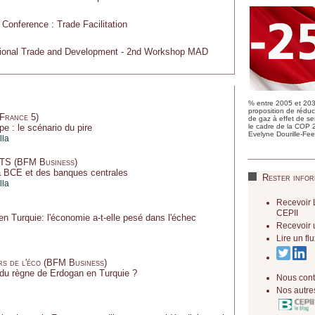
Conference : Trade Facilitation
national Trade and Development - 2nd Workshop MAD
% entre 2005 et 2030
proposition de réduc
(France 5)
de g
az à effet de se
e : le scénario du pire
le cadre de la COP 
Evelyne Dourille-Fee
lla
S (BFM Business)
la BCE et des banques centrales
Rester infor
lla
Recevoir 
CEPII
en Turquie: l'économie a-t-elle pesé dans l'échec
Recevoir 
Lire un f
s de l'éco (BFM Business)
n du règne de Erdogan en Turquie ?
Nous cont
Nos autres