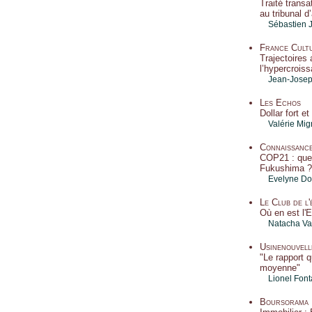
Traité transa
au tribunal d
Sébastien 
France Cult
Trajectoires 
l’hypercrois
Jean-Joseph
Les Echos
Dollar fort et
Valérie Mi
Connaissance
COP21 : quel
Fukushima ?
Evelyne Dou
Le Club de l'
Où en est l'
Natacha Va
Usinenouvel
"Le rapport q
moyenne"
Lionel Fon
Boursorama