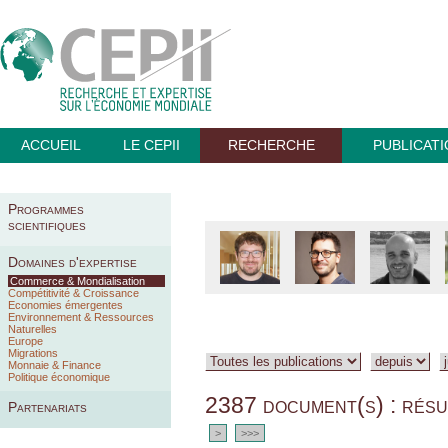
ACCUEIL
LE CEPII
RECHERCHE
PUBLICAT
Programmes
scientifiques
Domaines d'expertise
Commerce & Mondialisation
Compétitivité & Croissance
Economies émergentes
Environnement & Ressources
Naturelles
Europe
Migrations
Monnaie & Finance
Politique économique
2387 document(s) : résu
Partenariats
>
>>>