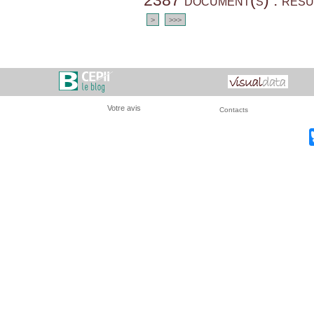
2387 document(s) : résu
>
>>>
Votre avis
Contacts