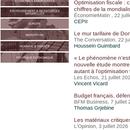
Optimisation fiscale :
ECONOMIES ÉMERGENTES
chiffres de la mondiali
ENVIRONNEMENT & RESSOURCES
NATURELLES
ÉconomieMatin , 22 juil
CEPII
EUROPE
Le mur tarifaire de Do
MIGRATIONS
The Conversation, 22 jui
Houssein Guimbard
MONNAIE & FINANCE
« Le phénomène n'est 
POLITIQUE ÉCONOMIQUE
nouvelle étude montre 
autant à l'optimisation 
Les Echos, 21 juillet 20
Vincent Vicard
Budget français, défe
BFM Business, 7 juillet
Thomas Grjebine
Les matériaux critique
L'Opinion, 3 juillet 2026