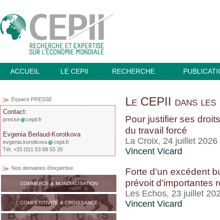
ACCUEIL
LE CEPII
RECHERCHE
PUBLICAT
Le CEPII dans les 
Espace PRESSE
Contact:
Pour justifier ses dro
presse
cepii.fr
du travail forcé
Evgenia Berlaud-Korotkova
La Croix, 24 juillet 2026
evgenia.korotkova
cepii.fr
Tél. +33 (0)1 53 68 55 26
Vincent Vicard
Nos domaines d'expertise
Forte d'un excédent bu
prévoit d'importantes 
COMMERCE & MONDIALISATION
Les Echos, 23 juillet 20
Vincent Vicard
COMPÉTITIVITÉ & CROISSANCE