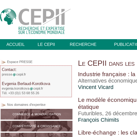
ACCUEIL
LE CEPII
RECHERCHE
PUBLICAT
Le CEPII dans les 
Espace PRESSE
Contact:
Industrie française :
presse
cepii.fr
Alternatives économiqu
Evgenia Berlaud-Korotkova
Vincent Vicard
evgenia.korotkova
cepii.fr
Tél. +33 (0)1 53 68 55 26
Le modèle économique 
Nos domaines d'expertise
étatique
Futuribles, 26 décembr
COMMERCE & MONDIALISATION
François Chimits
COMPÉTITIVITÉ & CROISSANCE
Libre-échange : les c