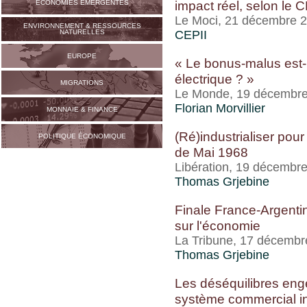
impact réel, selon le C
ECONOMIES ÉMERGENTES
Le Moci, 21 décembre 
ENVIRONNEMENT & RESSOURCES
NATURELLES
CEPII
EUROPE
« Le bonus-malus est-i
électrique ? »
MIGRATIONS
Le Monde, 19 décembr
Florian Morvillier
MONNAIE & FINANCE
(Ré)industrialiser pou
POLITIQUE ÉCONOMIQUE
de Mai 1968
Libération, 19 décembr
Thomas Grjebine
Finale France-Argentin
sur l'économie
La Tribune, 17 décembr
Thomas Grjebine
Les déséquilibres enge
système commercial in