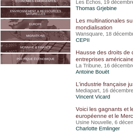
Les Echos, 19 décembr
ECONOMIES ÉMERGENTES
Thomas Grjebine
ENVIRONNEMENT & RESSOURCES
NATURELLES
Les multinationales su
EUROPE
mondialisation
Wansquare, 18 décemb
MIGRATIONS
CEPII
MONNAIE & FINANCE
Hausse des droits de d
entreprises américain
POLITIQUE ÉCONOMIQUE
La Tribune, 16 décembr
Antoine Bouët
L’industrie française j
Mediapart, 16 décembr
Vincent Vicard
Voici les gagnants et l
européenne et le Mer
Usine Nouvelle, 6 déce
Charlotte Emlinger