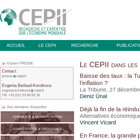
ACCUEIL
LE CEPII
RECHERCHE
PUBLICAT
Le CEPII dans les 
Espace PRESSE
Contact:
Baisse des taux : la Tur
presse
cepii.fr
l’inflation ?
Evgenia Berlaud-Korotkova
La Tribune, 27 décembr
evgenia.korotkova
cepii.fr
Tél. +33 (0)1 53 68 55 26
Deniz Ünal
Nos domaines d'expertise
Déjà la fin de la réindu
Alternatives économiqu
COMMERCE & MONDIALISATION
Vincent Vicard
COMPÉTITIVITÉ & CROISSANCE
En France, la grande p