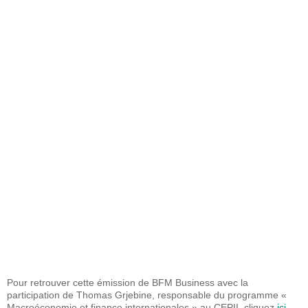
Pour retrouver cette émission de BFM Business avec la
participation de Thomas Grjebine, responsable du programme «
Macroéconomie et finance internationales » au CEPII, cliquez
ici.