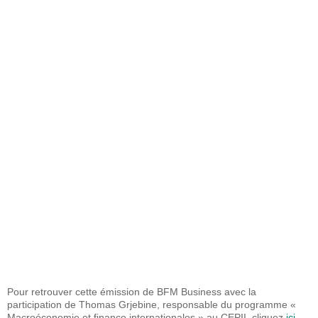
Pour retrouver cette émission de BFM Business avec la
participation de Thomas Grjebine, responsable du programme «
Macroéconomie et finance internationales » au CEPII, cliquez
ici.