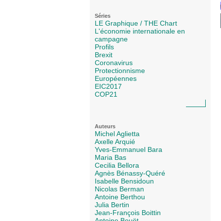
Séries
LE Graphique / THE Chart
L'économie internationale en
campagne
Profils
Brexit
Coronavirus
Protectionnisme
Européennes
EIC2017
COP21
Auteurs
Michel Aglietta
Axelle Arquié
Yves-Emmanuel Bara
Maria Bas
Cecilia Bellora
Agnès Bénassy-Quéré
Isabelle Bensidoun
Nicolas Berman
Antoine Berthou
Julia Bertin
Jean-François Boittin
Antoine Bouët