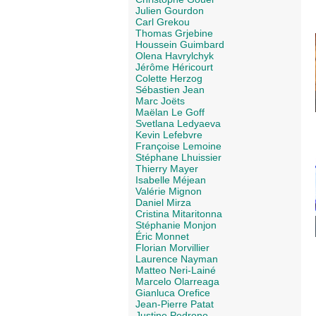
Julien Gourdon
Carl Grekou
Thomas Grjebine
Houssein Guimbard
Olena Havrylchyk
Jérôme Héricourt
Colette Herzog
Sébastien Jean
Marc Joëts
Maëlan Le Goff
Svetlana Ledyaeva
Kevin Lefebvre
Françoise Lemoine
Stéphane Lhuissier
Thierry Mayer
Isabelle Méjean
Valérie Mignon
Daniel Mirza
Cristina Mitaritonna
Stéphanie Monjon
Éric Monnet
Florian Morvillier
Laurence Nayman
Matteo Neri-Lainé
Marcelo Olarreaga
Gianluca Orefice
Jean-Pierre Patat
Justine Pedrono