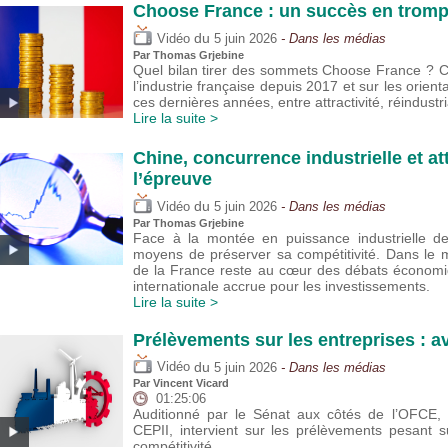
Choose France : un succès en trompe
du
Vidéo
5 juin 2026
- Dans les médias
Par
Thomas Grjebine
Quel bilan tirer des sommets Choose France ? Cet
l’industrie française depuis 2017 et sur les orie
ces dernières années, entre attractivité, réindustria
Lire la suite >
Chine, concurrence industrielle et att
l’épreuve
du
Vidéo
5 juin 2026
- Dans les médias
Par
Thomas Grjebine
Face à la montée en puissance industrielle de 
moyens de préserver sa compétitivité. Dans le m
de la France reste au cœur des débats économi
internationale accrue pour les investissements.
Lire la suite >
Prélèvements sur les entreprises : a
du
Vidéo
5 juin 2026
- Dans les médias
Par
Vincent Vicard
01:25:06
Auditionné par le Sénat aux côtés de l’OFCE, V
CEPII, intervient sur les prélèvements pesant su
compétitivité.