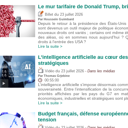
Le mur tarifaire de Donald Trump, br
du
Billet
23 juillet 2026
Par
Houssein Guimbard
Depuis le retour à la présidence des États-Uni
sont devenus un outil majeur de politique écono
nouveaux droits ont variés ; certains ont même 
des aléas, où en sommes nous aujourd'hui ? Que
droits à l'entrée des USA ?
Lire la suite >
L’intelligence artificielle au cœur de
stratégiques
du
Vidéo
23 juillet 2026
- Dans les médias
Par
Thomas Grjebine
00:55:00
L’intelligence artificielle s’impose désormais com
souveraineté. Entre l’intensification de la concur
priorités affichées par les pays du G7 en mat
économiques, industrielles et stratégiques sont 
Lire la suite >
Budget français, défense européenne
tension
du
Vidéo
23 juillet 2026
- Dans les médias