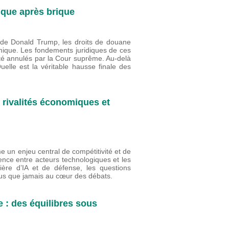
ique après brique
s de Donald Trump, les droits de douane
mique. Les fondements juridiques de ces
été annulés par la Cour suprême. Au-delà
lle est la véritable hausse finale des
s rivalités économiques et
me un enjeu central de compétitivité et de
rence entre acteurs technologiques et les
ière d’IA et de défense, les questions
plus que jamais au cœur des débats.
 : des équilibres sous