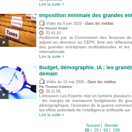
Lire la suite >
Imposition minimale des grandes ent
du
Vidéo
5 juin 2026
- Dans les médias
Par
Vincent Vicard
02:41:10
Auditionné par la Commission des finances de 
adjoint au directeur au CEPII, livre ses réflexion
des grandes entreprises multinationales et les
internationale.
Lire la suite >
Budget, démographie, IA : les grand
demain
du
Vidéo
13 mai 2026
- Dans les médias
Par
Thomas Grjebine
00:11:56
L’émission Les Experts met en lumière plusieu
: les marges de manœuvre budgétaires du gouver
démographique, l’évolution de la guerre commer
les effets potentiels de l’intelligence artificielle sur
Lire la suite >
Suivant
|
Dernier
10
|
20
|
50
|
100