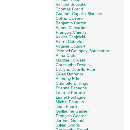
Vincent Bouvatier
Thomas Brand
Gunther Capelle-Blancard
Céline Carrère
Benjamin Carton
Agnès Chevallier
François Chimits
Xavier Chojnicki
Pierre Cotterlaz
Virginie Coudert
Jézabel Couppey-Soubeyran
Anna Creti
Matthieu Crozet
Christophe Destais
Evelyne Dourille-Feer
Gilles Dufrénot
Anthony Edo
Charlotte Emlinger
Etienne Espagne
Laurent Ferrara
Lionel Fontagné
Michel Fouquin
Jean Fouré
Guillaume Gaulier
François Geerolf
Jérôme Gonnot
Julien Gooris
Christophe Gouel