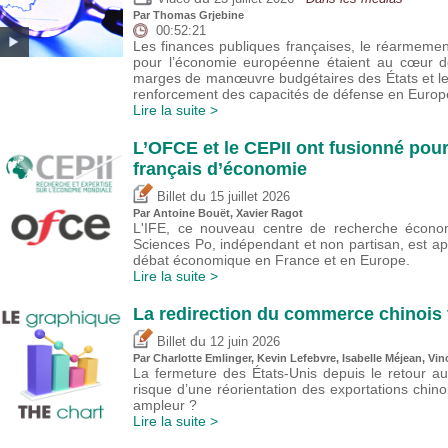
Par
Thomas Grjebine
00:52:21
Les finances publiques françaises, le réarmeme
pour l’économie européenne étaient au cœur de
marges de manœuvre budgétaires des États et l
renforcement des capacités de défense en Europ
Lire la suite >
L’OFCE et le CEPII ont fusionné pour
français d’économie
du
Billet
15 juillet 2026
Par
Antoine Bouët
, Xavier Ragot
L'IFE, ce nouveau centre de recherche économ
Sciences Po, indépendant et non partisan, est a
débat économique en France et en Europe.
Lire la suite >
La redirection du commerce chinois 
du
Billet
12 juin 2026
Par
Charlotte Emlinger
,
Kevin Lefebvre
,
Isabelle Méjean
,
Vin
La fermeture des États-Unis depuis le retour a
risque d’une réorientation des exportations chin
ampleur ?
Lire la suite >