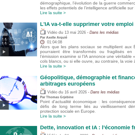
démographique, l’évolution de la guerre commer
les effets potentiels de l’intelligence artificielle sur
Lire la suite >
L'IA va-t-elle supprimer votre emploi 
du
Vidéo
13 mai 2026
- Dans les médias
Par
Axelle Arquié
01:04:08
Alors que les plans sociaux se multiplient aux 
pourraient être transformés ou fragilisés e
l’émission examine si l’IA annonce une véritable 
cols blancs, ou si elle ouvre, au contraire, la voie
Lire la suite >
Géopolitique, démographie et financ
arbitrages européens
du
Vidéo
16 avril 2026
- Dans les médias
Par
Thomas Grjebine
Point d'actualité économique : les conséquenc
défis de long terme liés au vieillissement d
protection sociale en Europe.
Lire la suite >
Dette, innovation et IA : l’économie 