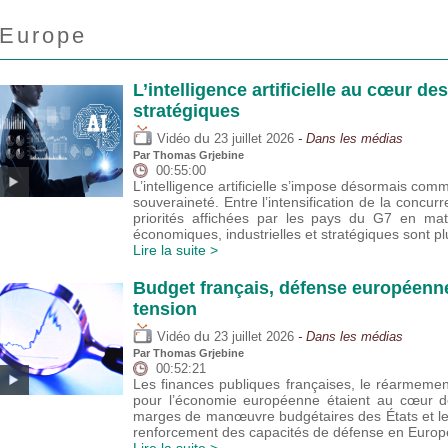
Europe
L’intelligence artificielle au cœur de
stratégiques
du
Vidéo
23 juillet 2026
- Dans les médias
Par
Thomas Grjebine
00:55:00
L’intelligence artificielle s’impose désormais com
souveraineté. Entre l’intensification de la concur
priorités affichées par les pays du G7 en mat
économiques, industrielles et stratégiques sont 
Lire la suite >
Budget français, défense européenne
tension
du
Vidéo
23 juillet 2026
- Dans les médias
Par
Thomas Grjebine
00:52:21
Les finances publiques françaises, le réarmeme
pour l’économie européenne étaient au cœur de
marges de manœuvre budgétaires des États et l
renforcement des capacités de défense en Europ