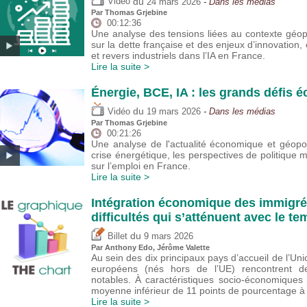
du
Vidéo
24 mars 2026
- Dans les médias
Par
Thomas Grjebine
00:12:36
Une analyse des tensions liées au contexte géop
sur la dette française et des enjeux d’innovatio
et revers industriels dans l’IA en France.
Lire la suite >
Énergie, BCE, IA : les grands défis
du
Vidéo
19 mars 2026
- Dans les médias
Par
Thomas Grjebine
00:21:26
Une analyse de l'actualité économique et géopo
crise énergétique, les perspectives de politique m
sur l’emploi en France.
Lire la suite >
Intégration économique des immigré
difficultés qui s’atténuent avec le 
du
Billet
9 mars 2026
Par
Anthony Edo
,
Jérôme Valette
Au sein des dix principaux pays d’accueil de l’Un
européens (nés hors de l’UE) rencontrent des
notables. À caractéristiques socio-économiques
moyenne inférieur de 11 points de pourcentage à c
Lire la suite >