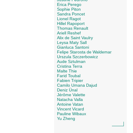
Erica Perego
Sophie Piton
Sandra Poncet
Lionel Ragot
Hillel Rapoport
Thomas Renault
Ariell Reshef
Alix de Saint Vaulry
Leysa Maty Sall
Gianluca Santoni
Felipe Starosta de Waldemar
Urszula Szczerbowicz
Aude Sztulman
Cristina Terra
Malte Thie
Farid Toubal
Fabien Tripier
Camilo Umana Dajud
Deniz Ünal
Jérôme Valette
Natacha Valla
Antoine Vatan
Vincent Vicard
Pauline Wibaux
Yu Zheng