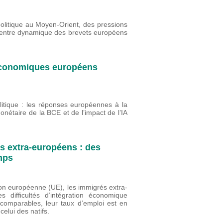
olitique au Moyen-Orient, des pressions
n, entre dynamique des brevets européens
 économiques européens
litique : les réponses européennes à la
onétaire de la BCE et de l’impact de l’IA
s extra-européens : des
temps
ion européenne (UE), les immigrés extra-
 difficultés d’intégration économique
 comparables, leur taux d’emploi est en
elui des natifs.