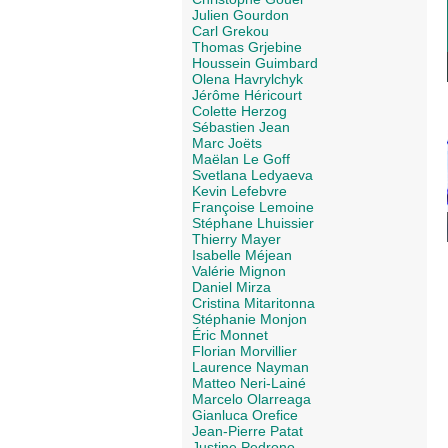
Julien Gourdon
Carl Grekou
Thomas Grjebine
Houssein Guimbard
Olena Havrylchyk
Jérôme Héricourt
Colette Herzog
Sébastien Jean
Marc Joëts
Maëlan Le Goff
Svetlana Ledyaeva
Kevin Lefebvre
Françoise Lemoine
Stéphane Lhuissier
Thierry Mayer
Isabelle Méjean
Valérie Mignon
Daniel Mirza
Cristina Mitaritonna
Stéphanie Monjon
Éric Monnet
Florian Morvillier
Laurence Nayman
Matteo Neri-Lainé
Marcelo Olarreaga
Gianluca Orefice
Jean-Pierre Patat
Justine Pedrono