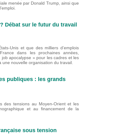
ciale menée par Donald Trump, ainsi que
 l’emploi.
? Débat sur le futur du travail
États-Unis et que des milliers d’emplois
n France dans les prochaines années,
« job apocalypse » pour les cadres et les
 à une nouvelle organisation du travail.
es publiques : les grands
es des tensions au Moyen-Orient et les
émographique et au financement de la
française sous tension