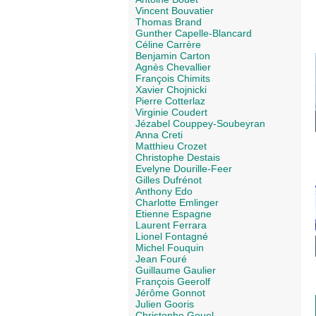
Vincent Bouvatier
Thomas Brand
Gunther Capelle-Blancard
Céline Carrère
Benjamin Carton
Agnès Chevallier
François Chimits
Xavier Chojnicki
Pierre Cotterlaz
Virginie Coudert
Jézabel Couppey-Soubeyran
Anna Creti
Matthieu Crozet
Christophe Destais
Evelyne Dourille-Feer
Gilles Dufrénot
Anthony Edo
Charlotte Emlinger
Etienne Espagne
Laurent Ferrara
Lionel Fontagné
Michel Fouquin
Jean Fouré
Guillaume Gaulier
François Geerolf
Jérôme Gonnot
Julien Gooris
Christophe Gouel