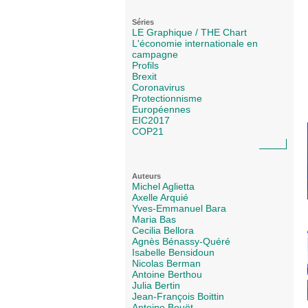
Séries
LE Graphique / THE Chart
L'économie internationale en
campagne
Profils
Brexit
Coronavirus
Protectionnisme
Européennes
EIC2017
COP21
Auteurs
Michel Aglietta
Axelle Arquié
Yves-Emmanuel Bara
Maria Bas
Cecilia Bellora
Agnès Bénassy-Quéré
Isabelle Bensidoun
Nicolas Berman
Antoine Berthou
Julia Bertin
Jean-François Boittin
Antoine Bouët