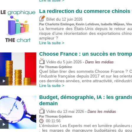
Lire la suite >
La redirection du commerce chinois 
du
Billet
12 juin 2026
Par
Charlotte Emlinger
,
Kevin Lefebvre
,
Isabelle Méjean
,
Vin
La fermeture des États-Unis depuis le retour a
risque d’une réorientation des exportations chin
ampleur ?
Lire la suite >
Choose France : un succès en trompe
du
Vidéo
5 juin 2026
- Dans les médias
Par
Thomas Grjebine
Quel bilan tirer des sommets Choose France ? Cet
l’industrie française depuis 2017 et sur les orie
ces dernières années, entre attractivité, réindustria
Lire la suite >
Budget, démographie, IA : les grand
demain
du
Vidéo
13 mai 2026
- Dans les médias
Par
Thomas Grjebine
00:11:56
L’émission Les Experts met en lumière plusieu
: les marges de manœuvre budgétaires du gouver