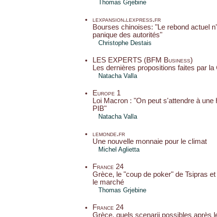
Thomas Grjebine
lexpansion.lexpress.fr
Bourses chinoises: "Le rebond actuel n'e
panique des autorités"
Christophe Destais
LES EXPERTS (BFM Business)
Les dernières propositions faites par l
Natacha Valla
Europe 1
Loi Macron : "On peut s'attendre à une 
PIB"
Natacha Valla
lemonde.fr
Une nouvelle monnaie pour le climat
Michel Aglietta
France 24
Grèce, le "coup de poker" de Tsipras e
le marché
Thomas Grjebine
France 24
Grèce, quels scenarii possibles après 