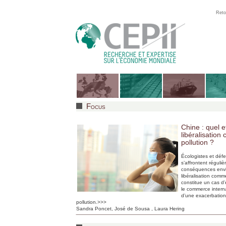
Reto
Focus
Chine : quel e
libéralisation
pollution ?
Écologistes et déf
s’affrontent réguliè
conséquences envi
libéralisation comm
constitue un cas d’
le commerce intern
d’une exacerbatio
pollution.
>>>
Sandra Poncet
, José de Sousa , Laura Hering