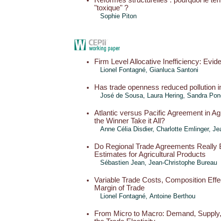
Réformes structurelles : pourquoi le ter
"toxique" ?
Sophie Piton
Firm Level Allocative Inefficiency: Evi
Lionel Fontagné, Gianluca Santoni
Has trade openness reduced pollution i
José de Sousa, Laura Hering,
Sandra Pon
Atlantic versus Pacific Agreement in Ag
the Winner Take it All?
Anne Célia Disdier,
Charlotte Emlinger
, Je
Do Regional Trade Agreements Really 
Estimates for Agricultural Products
Sébastien Jean
,
Jean-Christophe Bureau
Variable Trade Costs, Composition Effec
Margin of Trade
Lionel Fontagné,
Antoine Berthou
From Micro to Macro: Demand, Supply,