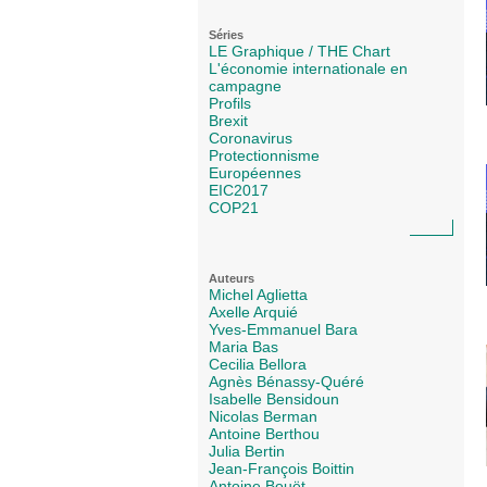
Séries
LE Graphique / THE Chart
L'économie internationale en
campagne
Profils
Brexit
Coronavirus
Protectionnisme
Européennes
EIC2017
COP21
Auteurs
Michel Aglietta
Axelle Arquié
Yves-Emmanuel Bara
Maria Bas
Cecilia Bellora
Agnès Bénassy-Quéré
Isabelle Bensidoun
Nicolas Berman
Antoine Berthou
Julia Bertin
Jean-François Boittin
Antoine Bouët