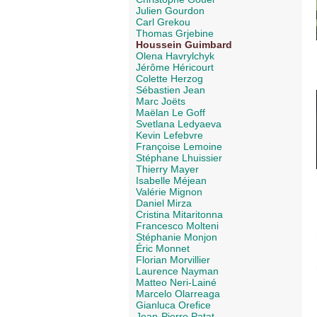
Julien Gourdon
Carl Grekou
Thomas Grjebine
Houssein Guimbard
Olena Havrylchyk
Jérôme Héricourt
Colette Herzog
Sébastien Jean
Marc Joëts
Maëlan Le Goff
Svetlana Ledyaeva
Kevin Lefebvre
Françoise Lemoine
Stéphane Lhuissier
Thierry Mayer
Isabelle Méjean
Valérie Mignon
Daniel Mirza
Cristina Mitaritonna
Francesco Molteni
Stéphanie Monjon
Éric Monnet
Florian Morvillier
Laurence Nayman
Matteo Neri-Lainé
Marcelo Olarreaga
Gianluca Orefice
Jean-Pierre Patat