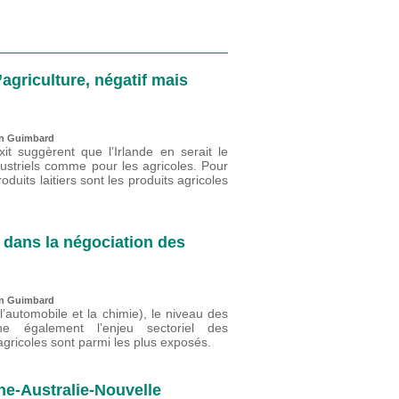
agriculture, négatif mais
n Guimbard
it suggèrent que l’Irlande en serait le
dustriels comme pour les agricoles. Pour
duits laitiers sont les produits agricoles
é dans la négociation des
n Guimbard
’automobile et la chimie), le niveau des
ine également l’enjeu sectoriel des
 agricoles sont parmi les plus exposés.
e-Australie-Nouvelle