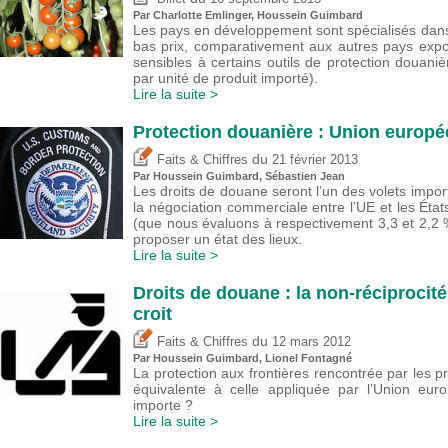
Par
Charlotte Emlinger
,
Houssein Guimbard
Les pays en développement sont spécialisés dans 
bas prix, comparativement aux autres pays expor
sensibles à certains outils de protection douaniè
par unité de produit importé).
Lire la suite >
Protection douanière : Union europé
du
Faits & Chiffres
21 février 2013
Par
Houssein Guimbard
,
Sébastien Jean
Les droits de douane seront l’un des volets import
la négociation commerciale entre l’UE et les État
(que nous évaluons à respectivement 3,3 et 2,2 
proposer un état des lieux.
Lire la suite >
Droits de douane : la non-réciprocité
croit
du
Faits & Chiffres
12 mars 2012
Par
Houssein Guimbard
, Lionel Fontagné
La protection aux frontières rencontrée par les pr
équivalente à celle appliquée par l’Union eur
importe ?
Lire la suite >