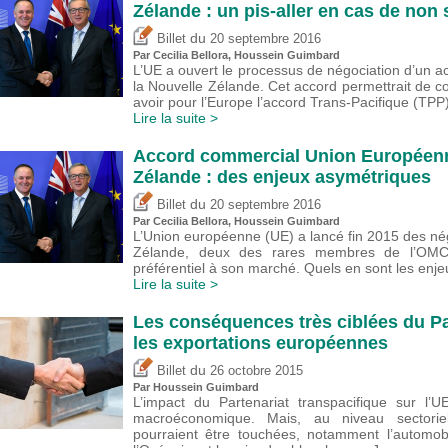
Zélande : un pis-aller en cas de non
du
Billet
20 septembre 2016
Par Cecilia Bellora,
Houssein Guimbard
L’UE a ouvert le processus de négociation d’un ac
la Nouvelle Zélande. Cet accord permettrait de co
avoir pour l’Europe l’accord Trans-Pacifique (TPP),
Lire la suite >
Accord commercial Union Européenn
Zélande : des enjeux asymétriques
du
Billet
20 septembre 2016
Par Cecilia Bellora,
Houssein Guimbard
L’Union européenne (UE) a lancé fin 2015 des négo
Zélande, deux des rares membres de l’OMC
préférentiel à son marché. Quels en sont les enje
Lire la suite >
Les conséquences très ciblées du Pa
les exportations européennes
du
Billet
26 octobre 2015
Par
Houssein Guimbard
L’impact du Partenariat transpacifique sur l’
macroéconomique. Mais, au niveau sectoriel,
pourraient être touchées, notamment l’automo