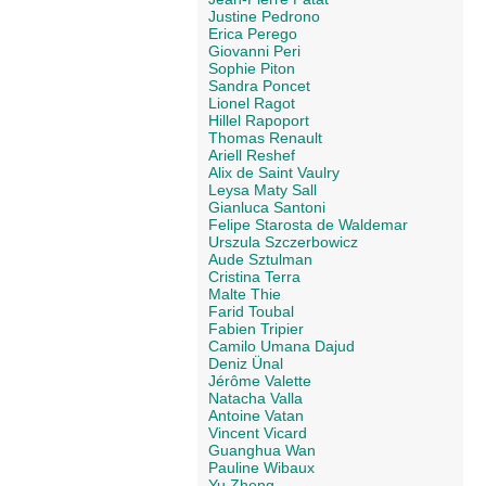
Justine Pedrono
Erica Perego
Giovanni Peri
Sophie Piton
Sandra Poncet
Lionel Ragot
Hillel Rapoport
Thomas Renault
Ariell Reshef
Alix de Saint Vaulry
Leysa Maty Sall
Gianluca Santoni
Felipe Starosta de Waldemar
Urszula Szczerbowicz
Aude Sztulman
Cristina Terra
Malte Thie
Farid Toubal
Fabien Tripier
Camilo Umana Dajud
Deniz Ünal
Jérôme Valette
Natacha Valla
Antoine Vatan
Vincent Vicard
Guanghua Wan
Pauline Wibaux
Yu Zheng