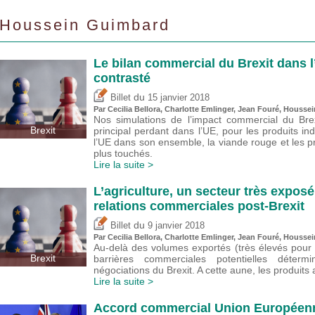
Houssein Guimbard
Le bilan commercial du Brexit dans l’
contrasté
du
Billet
15 janvier 2018
Par Cecilia Bellora,
Charlotte Emlinger
, Jean Fouré,
Houssei
Nos simulations de l’impact commercial du Brex
Brexit
principal perdant dans l’UE, pour les produits in
l’UE dans son ensemble, la viande rouge et les pro
plus touchés.
Lire la suite >
L’agriculture, un secteur très expos
relations commerciales post-Brexit
du
Billet
9 janvier 2018
Par Cecilia Bellora,
Charlotte Emlinger
, Jean Fouré,
Houssei
Au-delà des volumes exportés (très élevés pour l
Brexit
barrières commerciales potentielles déterm
négociations du Brexit. A cette aune, les produits
Lire la suite >
Accord commercial Union Européenn