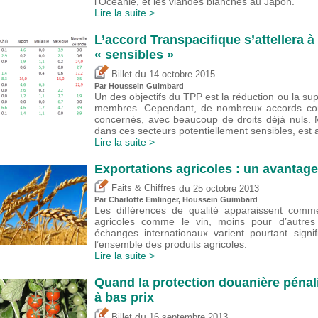
l’Océanie, et les viandes blanches au Japon.
Lire la suite >
L’accord Transpacifique s’attellera à
« sensibles »
du
Billet
14 octobre 2015
Par
Houssein Guimbard
Un des objectifs du TPP est la réduction ou la su
membres. Cependant, de nombreux accords comm
concernés, avec beaucoup de droits déjà nuls. M
dans ces secteurs potentiellement sensibles, est 
Lire la suite >
Exportations agricoles : un avantage
du
Faits & Chiffres
25 octobre 2013
Par
Charlotte Emlinger
,
Houssein Guimbard
Les différences de qualité apparaissent comm
agricoles comme le vin, moins pour d’autres
échanges internationaux varient pourtant signi
l’ensemble des produits agricoles.
Lire la suite >
Quand la protection douanière pénali
à bas prix
du
Billet
16 septembre 2013