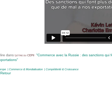
 lire dans
"Commerce avec la Russie : des sanctions qui f
Lettre du CEPII
xportations"
urope
|
Commerce & Mondialisation
|
Compétitivité & Croissance
 Retour