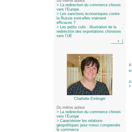
Du même auteur
> La redirection du commerce chinois
vers l’Europe
> Les sanctions économiques contre
la Russie sont-elles vraiment
efficaces ?
> Les petits colis : illustration de la
redirection des exportations chinoises
vers l’UE
+
A
e
E
<
Charlotte Emlinger
Du même auteur
> La redirection du commerce chinois
vers l’Europe
> Caractériser les relations
géopolitiques pour mieux comprendre
le commerce