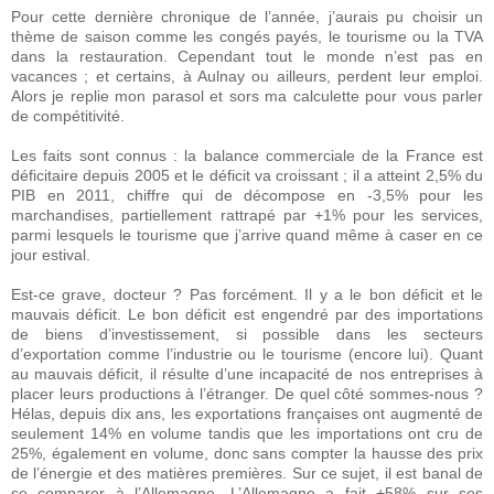
Pour cette dernière chronique de l’année, j’aurais pu choisir un
thème de saison comme les congés payés, le tourisme ou la TVA
dans la restauration. Cependant tout le monde n’est pas en
vacances ; et certains, à Aulnay ou ailleurs, perdent leur emploi.
Alors je replie mon parasol et sors ma calculette pour vous parler
de compétitivité.
Les faits sont connus : la balance commerciale de la France est
déficitaire depuis 2005 et le déficit va croissant ; il a atteint 2,5% du
PIB en 2011, chiffre qui de décompose en -3,5% pour les
marchandises, partiellement rattrapé par +1% pour les services,
parmi lesquels le tourisme que j’arrive quand même à caser en ce
jour estival.
Est-ce grave, docteur ? Pas forcément. Il y a le bon déficit et le
mauvais déficit. Le bon déficit est engendré par des importations
de biens d’investissement, si possible dans les secteurs
d’exportation comme l’industrie ou le tourisme (encore lui). Quant
au mauvais déficit, il résulte d’une incapacité de nos entreprises à
placer leurs productions à l’étranger. De quel côté sommes-nous ?
Hélas, depuis dix ans, les exportations françaises ont augmenté de
seulement 14% en volume tandis que les importations ont cru de
25%, également en volume, donc sans compter la hausse des prix
de l’énergie et des matières premières. Sur ce sujet, il est banal de
se comparer à l’Allemagne. L’Allemagne a fait +58% sur ses