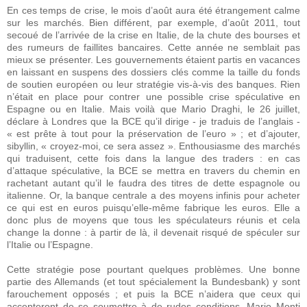
En ces temps de crise, le mois d’août aura été étrangement calme
sur les marchés. Bien différent, par exemple, d’août 2011, tout
secoué de l’arrivée de la crise en Italie, de la chute des bourses et
des rumeurs de faillites bancaires. Cette année ne semblait pas
mieux se présenter. Les gouvernements étaient partis en vacances
en laissant en suspens des dossiers clés comme la taille du fonds
de soutien européen ou leur stratégie vis-à-vis des banques. Rien
n’était en place pour contrer une possible crise spéculative en
Espagne ou en Italie. Mais voilà que Mario Draghi, le 26 juillet,
déclare à Londres que la BCE qu’il dirige - je traduis de l’anglais -
« est prête à tout pour la préservation de l’euro » ; et d’ajouter,
sibyllin, « croyez-moi, ce sera assez ». Enthousiasme des marchés
qui traduisent, cette fois dans la langue des traders : en cas
d’attaque spéculative, la BCE se mettra en travers du chemin en
rachetant autant qu’il le faudra des titres de dette espagnole ou
italienne. Or, la banque centrale a des moyens infinis pour acheter
ce qui est en euros puisqu’elle-même fabrique les euros. Elle a
donc plus de moyens que tous les spéculateurs réunis et cela
change la donne : à partir de là, il devenait risqué de spéculer sur
l’Italie ou l’Espagne.
Cette stratégie pose pourtant quelques problèmes. Une bonne
partie des Allemands (et tout spécialement la Bundesbank) y sont
farouchement opposés ; et puis la BCE n’aidera que ceux qui
accepteront de se soumettre à de rudes conditions. Mario Monti