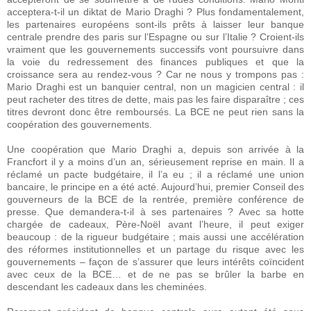
acceptera-t-il un diktat de Mario Draghi ? Plus fondamentalement,
les partenaires européens sont-ils prêts à laisser leur banque
centrale prendre des paris sur l’Espagne ou sur l’Italie ? Croient-ils
vraiment que les gouvernements successifs vont poursuivre dans
la voie du redressement des finances publiques et que la
croissance sera au rendez-vous ? Car ne nous y trompons pas :
Mario Draghi est un banquier central, non un magicien central : il
peut racheter des titres de dette, mais pas les faire disparaître ; ces
titres devront donc être remboursés. La BCE ne peut rien sans la
coopération des gouvernements.
Une coopération que Mario Draghi a, depuis son arrivée à la
Francfort il y a moins d’un an, sérieusement reprise en main. Il a
réclamé un pacte budgétaire, il l’a eu ; il a réclamé une union
bancaire, le principe en a été acté. Aujourd’hui, premier Conseil des
gouverneurs de la BCE de la rentrée, première conférence de
presse. Que demandera-t-il à ses partenaires ? Avec sa hotte
chargée de cadeaux, Père-Noël avant l’heure, il peut exiger
beaucoup : de la rigueur budgétaire ; mais aussi une accélération
des réformes institutionnelles et un partage du risque avec les
gouvernements – façon de s’assurer que leurs intérêts coïncident
avec ceux de la BCE… et de ne pas se brûler la barbe en
descendant les cadeaux dans les cheminées.