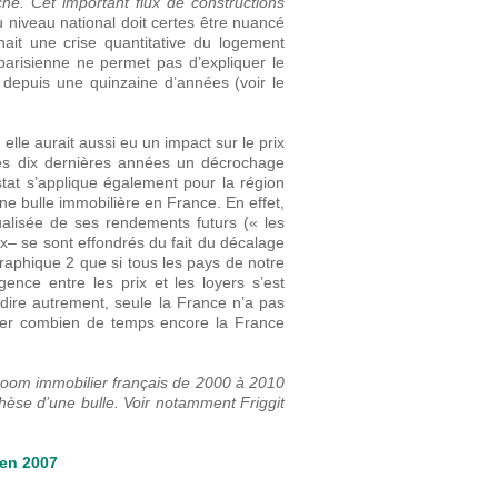
e. Cet important flux de constructions
 niveau national doit certes être nuancé
nait une crise quantitative du logement
 parisienne ne permet pas d’expliquer le
s depuis une quinzaine d’années (voir le
elle aurait aussi eu un impact sur le prix
ces dix dernières années un décrochage
stat s’applique également pour la région
ne bulle immobilière en France. En effet,
alisée de ses rendements futurs (« les
x– se sont effondrés du fait du décalage
 graphique 2 que si tous les pays de notre
ence entre les prix et les loyers s’est
e dire autrement, seule la France n’a pas
der combien de temps encore la France
 boom immobilier français de 2000 à 2010
thèse d’une bulle. Voir notamment Friggit
’en 2007