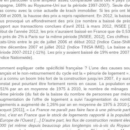
té en particulier d’une ampleur assez comparable dans ces 4 pays 
spagne, 168% au Royaume-Uni sur la période 1997-2007). Seule dive
as connu avec la crise actuelle de krach immobilier. Si les prix ont
008 et 2009, la hausse des prix a repris rapidement. En 2012, la bais
lus provoqué un effondrement des prix (ce nombre a baissé de près
apport aux transactions conclues d’avril 2011 à mars 2012, INSEE 
ébut de l’année 2012, les prix n’auraient baissé en France que de 0,
e près de 2% à Paris sur la même période [INSEE, 2012]. Ces chiffres
tats-Unis entre le pic de juillet 2006 et début 2012 (Indice Case-Sh
ntre décembre 2007 et juillet 2012 (Indice TINSA IMIE). La baisse a
ériode 2007-2012 (-11%). Les prix y avaient baissé de 19% entre 2007 e
Indice Nationwide).
omment expliquer cette spécificité française ? L’une des causes s
rançais et le non-retournement du cycle est la « pénurie de logement 
ui a connu un boom très fort de la construction jusqu’en 2007, il y aur
onstat peut pourtant être fortement remis en cause. La population 
,51% par an en moyenne de 1975 à 2010, le nombre de ménages pr
ême période (du fait de la baisse du nombre de personnes par ména
’augmentation de l’offre de logement a suivi l’augmentation du n
ogements a augmenté de 1,26% par an en moyenne de 1975 à 2010 [Ja
acquot [2011], «
La France ne paraît pas faire face à une pénurie part
insi, c’est en France que le stock de logements rapporté à la populati
’Europe de l’Ouest […] D’autre part, les flux de construction restent él
000 (et même depuis beaucoup plus longtemps vis-à-vis du Royaum