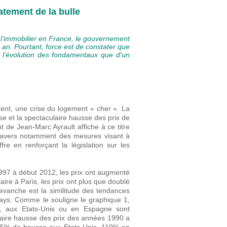
latement de la bulle
 l'immobilier en France, le gouvernement
 an. Pourtant, force est de constater que
e l’évolution des fondamentaux que d'un
nt, une crise du logement « cher ». La
se et la spectaculaire hausse des prix de
 de Jean-Marc Ayrault affiche à ce titre
travers notamment des mesures visant à
fre en renforçant la législation sur les
997 à début 2012, les prix ont augmenté
ire à Paris, les prix ont plus que doublé
 revanche est la similitude des tendances
pays. Comme le souligne le graphique 1,
i, aux Etats-Unis ou en Espagne sont
aire hausse des prix des années 1990 a