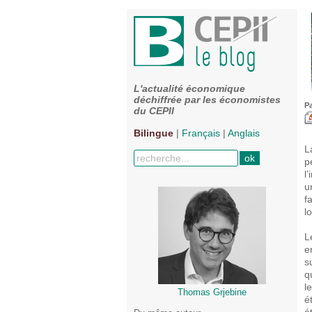
L'actualité économique
déchiffrée par les économistes
P
du CEPII
Bilingue
|
Français
|
Anglais
L
p
l
u
f
l
L
e
s
q
l
Thomas Grjebine
é