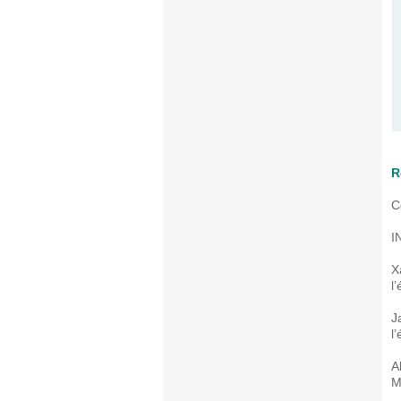
R
C
I
X
l
J
l
A
M