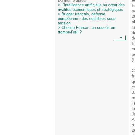
é
Du même auteur
E
> L’intelligence artificielle au cœur des
rivalités économiques et stratégiques
p
> Budget français, défense
2
européenne : des équilibres sous
p
tension
r
> Choose France : un succès en
d
trompe-l’œil ?
d
+
E
e
p
(
C
f
q
c
0
m
l
l
J
A
d
2