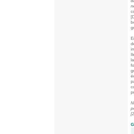
d
n
c
[
b
g
E
d
i
I
l
f
g
é
p
c
p
N
p
[
G