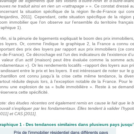
avantage de logements que ses voisins d’outre-Rhin et d’outre-Manch
euves ne traduit ainsi en rien un «rattrapage »
». Ce constat dressé au
oncernant la situation spécifique de la région Ile-de-France qui con
Desjardins, 2011]. Cependant, cette situation spécifique de la région
oom immobilier que l’on observe sur l’ensemble du territoire françai
raphique 1).
nfin, si la pénurie de logements expliquait le boom des prix immobiliers, 
es loyers. Or, comme l’indique le graphique 2, la France a connu 
mportant des prix des loyers par rapport aux prix immobiliers (ce con
le-de-France). Ce décrochage est l’un des indicateurs de l’existence d’u
a valeur d’un actif (maison) peut être évaluée comme la somme actu
ondamentaux »). Or les rendements locatifs –rapport des loyers aux pri
randissant entre le prix et les loyers. Il est intéressant de noter sur le
chantillon ont connu jusqu’à la crise cette même tendance, la diverg
artout réduite depuis lors, à l’exception notable de la France. Pour l
onnu une explosion de sa « bulle immobilière ». Reste à se deman
réservera cette spécificité.
ote: des études récentes ont également remis en cause le fait que le
ouvait s’expliquer par les fondamentaux. Elles tendent à valider l’hypo
2011] et CAS [2011].
raphique 1 - Des tendances similaires dans plusieurs pays jusqu