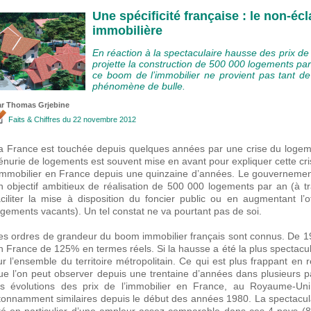
Une spécificité française : le non-éc
immobilière
En réaction à la spectaculaire hausse des prix de
projette la construction de 500 000 logements par
ce boom de l’immobilier ne provient pas tant d
phénomène de bulle.
ar
Thomas Grjebine
Faits & Chiffres
du 22 novembre 2012
a France est touchée depuis quelques années par une crise du logeme
énurie de logements est souvent mise en avant pour expliquer cette cri
’immobilier en France depuis une quinzaine d’années. Le gouvernement
n objectif ambitieux de réalisation de 500 000 logements par an (à 
aciliter la mise à disposition du foncier public ou en augmentant l’of
ogements vacants). Un tel constat ne va pourtant pas de soi.
es ordres de grandeur du boom immobilier français sont connus. De 1
n France de 125% en termes réels. Si la hausse a été la plus spectacula
ur l’ensemble du territoire métropolitain. Ce qui est plus frappant en
ue l’on peut observer depuis une trentaine d’années dans plusieurs 
es évolutions des prix de l’immobilier en France, au Royaume-Un
tonnamment similaires depuis le début des années 1980. La spectacul