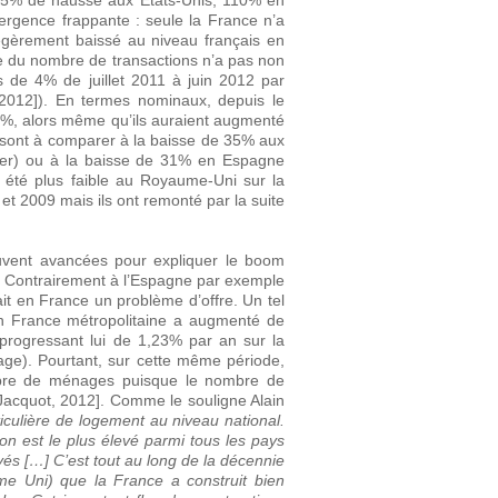
(85% de hausse aux Etats-Unis, 110% en
rgence frappante : seule la France n’a
 légèrement baissé au niveau français en
se du nombre de transactions n’a pas non
 de 4% de juillet 2011 à juin 2012 par
[2012]). En termes nominaux, depuis le
53%, alors même qu’ils auraient augmenté
 sont à comparer à la baisse de 35% aux
iller) ou à la baisse de 31% en Espagne
 été plus faible au Royaume-Uni sur la
t 2009 mais ils ont remonté par la suite
ouvent avancées pour expliquer le boom
». Contrairement à l’Espagne par exemple
ait en France un problème d’offre. Un tel
en France métropolitaine a augmenté de
ogressant lui de 1,23% par an sur la
ge). Pourtant, sur cette même période,
ombre de ménages puisque le nombre de
cquot, 2012]. Comme le souligne Alain
iculière de logement au niveau national.
on est le plus élevé parmi tous les pays
evés […] C’est tout au long de la décennie
e Uni) que la France a construit bien