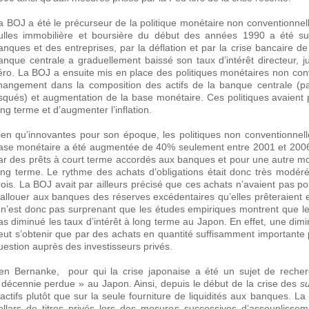
a BOJ a été le précurseur de la politique monétaire non conventionne
ulles immobilière et boursière du début des années 1990 a été s
anques et des entreprises, par la déflation et par la crise bancaire
anque centrale a graduellement baissé son taux d’intérêt directeur, j
éro. La BOJ a ensuite mis en place des politiques monétaires non conve
hangement dans la composition des actifs de la banque centrale (
isqués) et augmentation de la base monétaire. Ces politiques avaient p
ong terme et d’augmenter l’inflation.
ien qu’innovantes pour son époque, les politiques non conventionnell
ase monétaire a été augmentée de 40% seulement entre 2001 et 2006. 
ar des prêts à court terme accordés aux banques et pour une autre moit
ong terme. Le rythme des achats d’obligations était donc très modéré 
ois. La BOJ avait par ailleurs précisé que ces achats n’avaient pas pou
’allouer aux banques des réserves excédentaires qu’elles prêteraient
l n’est donc pas surprenant que les études empiriques montrent que le
as diminué les taux d’intérêt à long terme au Japon. En effet, une dimi
eut s’obtenir que par des achats en quantité suffisamment importante po
uestion auprès des investisseurs privés.
en Bernanke, pour qui la crise japonaise a été un sujet de recherc
 décennie perdue » au Japon. Ainsi, depuis le début de la crise des
s
’actifs plutôt que sur la seule fourniture de liquidités aux banques. L
ollars de titres privés lors des mesures successives d’assouplisseme