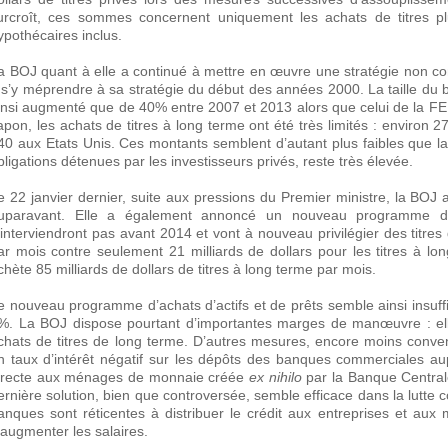
urcroît, ces sommes concernent uniquement les achats de titres plus
ypothécaires inclus.
a BOJ quant à elle a continué à mettre en œuvre une stratégie non co
 s’y méprendre à sa stratégie du début des années 2000. La taille du b
insi augmenté que de 40% entre 2007 et 2013 alors que celui de la FED 
apon, les achats de titres à long terme ont été très limités : environ 274
40 aux Etats Unis. Ces montants semblent d’autant plus faibles que l
bligations détenues par les investisseurs privés, reste très élevée.
e 22 janvier dernier, suite aux pressions du Premier ministre, la BOJ a
uparavant. Elle a également annoncé un nouveau programme d’acha
’interviendront pas avant 2014 et vont à nouveau privilégier des titres 
ar mois contre seulement 21 milliards de dollars pour les titres à lo
chète 85 milliards de dollars de titres à long terme par mois.
e nouveau programme d’achats d’actifs et de prêts semble ainsi insuffisa
%. La BOJ dispose pourtant d’importantes marges de manœuvre : ell
chats de titres de long terme. D’autres mesures, encore moins conven
n taux d’intérêt négatif sur les dépôts des banques commerciales au
irecte aux ménages de monnaie créée
ex nihilo
par la Banque Central
ernière solution, bien que controversée, semble efficace dans la lutte c
anques sont réticentes à distribuer le crédit aux entreprises et aux
’augmenter les salaires.