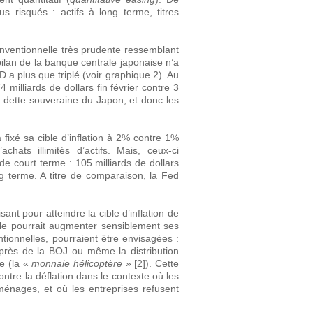
 risqués : actifs à long terme, titres
nventionnelle très prudente ressemblant
ilan de la banque centrale japonaise n’a
a plus que triplé (voir graphique 2). Au
 milliards de dollars fin février contre 3
a dette souveraine du Japon, et donc les
 fixé sa cible d’inflation à 2% contre 1%
ts illimités d’actifs. Mais, ceux-ci
de court terme : 105 milliards de dollars
ng terme. A titre de comparaison, la Fed
nt pour atteindre la cible d’inflation de
e pourrait augmenter sensiblement ses
tionnelles, pourraient être envisagées :
près de la BOJ ou même la distribution
e (la «
monnaie hélicoptère
» [2]). Cette
ontre la déflation dans le contexte où les
 ménages, et où les entreprises refusent