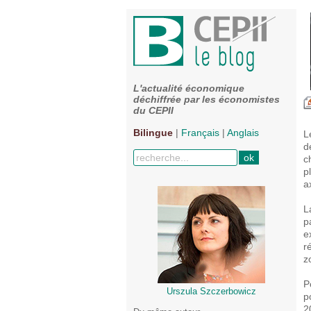
L'actualité économique
déchiffrée par les économistes
du CEPII
Bilingue
|
Français
|
Anglais
L
d
c
p
a
L
p
e
r
z
P
Urszula Szczerbowicz
p
2