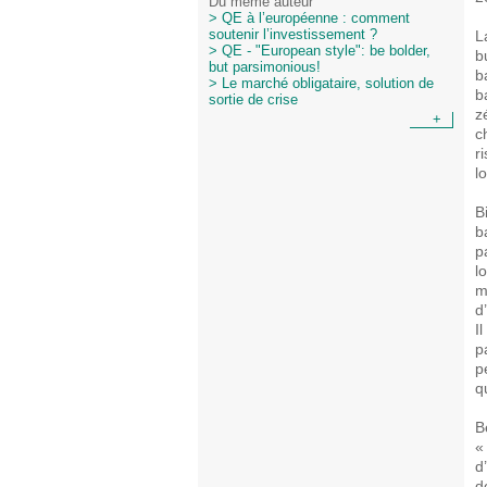
Du même auteur
> QE à l’européenne : comment
L
soutenir l’investissement ?
> QE - "European style": be bolder,
b
but parsimonious!
b
> Le marché obligataire, solution de
b
sortie de crise
z
+
c
r
l
B
b
p
l
m
d
I
p
p
q
B
«
d
d