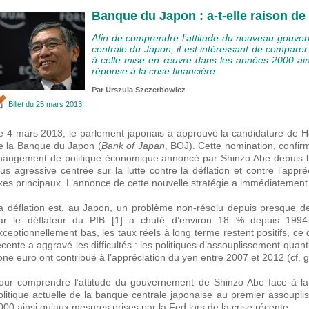
Banque du Japon : a-t-elle raison de
Afin de comprendre l’attitude du nouveau gouve
centrale du Japon, il est intéressant de comparer
à celle mise en œuvre dans les années 2000 ain
réponse à la crise financière.
Par Urszula Szczerbowicz
Billet
du 25 mars 2013
e 4 mars 2013, le parlement japonais a approuvé la candidature de 
e la Banque du Japon (
Bank of Japan
, BOJ). Cette nomination, confir
hangement de politique économique annoncé par Shinzo Abe depuis l
lus agressive centrée sur la lutte contre la déflation et contre l’appr
xes principaux. L’annonce de cette nouvelle stratégie a immédiatement 
a déflation est, au Japon, un problème non-résolu depuis presque de
ar le déflateur du PIB [1] a chuté d’environ 18 % depuis 1994
xceptionnellement bas, les taux réels à long terme restent positifs, ce 
écente a aggravé les difficultés : les politiques d’assouplissement quanti
one euro ont contribué à l’appréciation du yen entre 2007 et 2012 (cf. 
our comprendre l’attitude du gouvernement de Shinzo Abe face à la 
olitique actuelle de la banque centrale japonaise au premier assoupl
000 ainsi qu’aux mesures prises par la Fed lors de la crise récente.