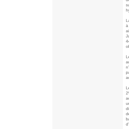
s
h
L
à
a
J
4
o
L
a
n
p
a
L
2
a
u
d
d
b
d