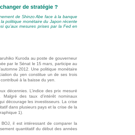
 changer de stratégie ?
rnement de Shinzo Abe face à la banque
 la politique monétaire du Japon récente
si qu’aux mesures prises par la Fed en
Haruhiko Kuroda au poste de gouverneur
mée par le Sénat le 15 mars, participe au
’automne 2012. Une politique monétaire
éciation du yen constitue un de ses trois
contribué à la baisse du yen.
ux décennies. L’indice des prix mesuré
. Malgré des taux d’intérêt nominaux
qui décourage les investisseurs. La crise
tatif dans plusieurs pays et la crise de la
graphique 1).
BOJ, il est intéressant de comparer la
issement quantitatif du début des années