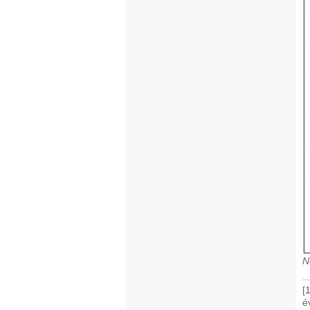
N
[
é