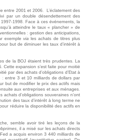
lle entre 2001 et 2006. L’éclatement des
uivi par un double désendettement des
 de 1997-1998. Face à ces événements, la
usqu’à atteindre le taux « plancher » de
ntionnelles : gestion des anticipations,
par exemple
via
les achats de titres plus
our but de diminuer les taux d’intérêt à
es de la BOJ étaient très prudentes. La
Cette expansion s’est faite pour moitié
ié par des achats d’obligations d’Etat à
: entre 3 et 10 milliards de dollars par
r but de modifier le prix des actifs mais
 ensuite aux entreprises et aux ménages.
s achats d’obligations souveraines n’ont
nution des taux d’intérêt à long terme ne
ur réduire la disponibilité des actifs en
he, semble avoir tiré les leçons de la
ubprimes
, il a misé sur les achats directs
a Fed a acquis environ 3 440 milliards de
nt quantitatif (
quantitative easing
). De