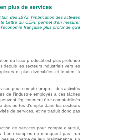
 en plus de services
tait, dès 1972, l’imbrication des activités
nte Lettre du CEPII permet d’en mesurer
e l’économie française plus profonde qu’il
tion du tissu productif est plus profonde
s depuis les secteurs industriels vers les
plexes et plus diversifiées et tendent à
rvices pour compte propre : des activités
urs de l’industrie employés à ces tâches
t peuvent légitimement être comptabilisés
ble des pertes d’emploi dans les secteurs
ivités de services, et ne traduit donc pas
ction de services pour compte d’autrui,
eurs. Les exemples ne manquent pas : un
chines se charge de leur maintenance, un