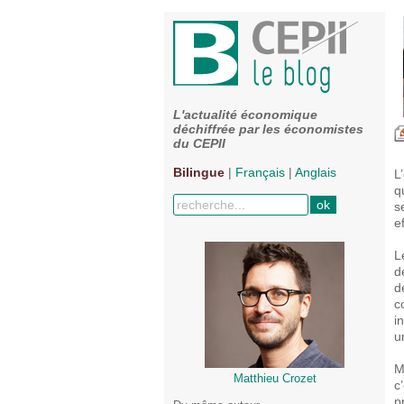
L'actualité économique
déchiffrée par les économistes
du CEPII
Bilingue
|
Français
|
Anglais
L
q
s
e
L
d
d
c
i
u
M
Matthieu Crozet
c
p