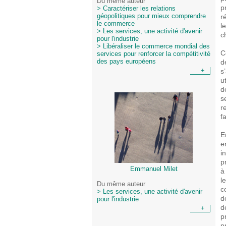
Du même auteur
p
> Caractériser les relations
r
géopolitiques pour mieux comprendre
le commerce
l
> Les services, une activité d'avenir
c
pour l'industrie
> Libéraliser le commerce mondial des
C
services pour renforcer la compétitivité
d
des pays européens
s
+
u
d
s
r
f
E
e
i
p
Emmanuel Milet
à
l
Du même auteur
c
> Les services, une activité d'avenir
d
pour l'industrie
d
+
p
p