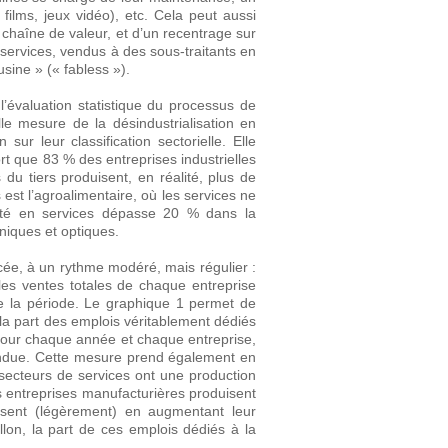
films, jeux vidéo), etc. Cela peut aussi
a chaîne de valeur, et d’un recentrage sur
 services, vendus à des sous-traitants en
sine » (« fabless »).
l’évaluation statistique du processus de
le mesure de la désindustrialisation en
ur leur classification sectorielle. Elle
ort que 83 % des entreprises industrielles
 du tiers produisent, en réalité, plus de
 est l’agroalimentaire, où les services ne
sité en services dépasse 20 % dans la
oniques et optiques.
cée, à un rythme modéré, mais régulier :
les ventes totales de chaque entreprise
de la période. Le graphique 1 permet de
la part des emplois véritablement dédiés
 pour chaque année et chaque entreprise,
vendue. Cette mesure prend également en
 secteurs de services ont une production
es entreprises manufacturières produisent
lisent (légèrement) en augmentant leur
llon, la part de ces emplois dédiés à la