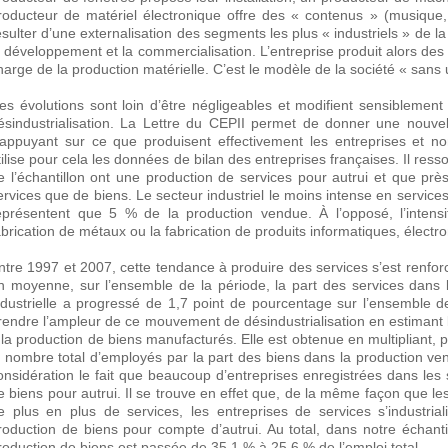
roducteur de matériel électronique offre des « contenus » (musique, 
ésulter d’une externalisation des segments les plus « industriels » de l
e développement et la commercialisation. L’entreprise produit alors des
harge de la production matérielle. C’est le modèle de la société « sans u
es évolutions sont loin d’être négligeables et modifient sensiblement 
ésindustrialisation. La Lettre du CEPII permet de donner une nouvel
’appuyant sur ce que produisent effectivement les entreprises et non s
tilise pour cela les données de bilan des entreprises françaises. Il ress
e l’échantillon ont une production de services pour autrui et que près
ervices que de biens. Le secteur industriel le moins intense en services
eprésentent que 5 % de la production vendue. À l’opposé, l’inten
abrication de métaux ou la fabrication de produits informatiques, électr
ntre 1997 et 2007, cette tendance à produire des services s’est renfor
n moyenne, sur l’ensemble de la période, la part des services dans 
ndustrielle a progressé de 1,7 point de pourcentage sur l’ensemble 
rendre l’ampleur de ce mouvement de désindustrialisation en estimant 
 la production de biens manufacturés. Elle est obtenue en multipliant,
e nombre total d’employés par la part des biens dans la production 
onsidération le fait que beaucoup d’entreprises enregistrées dans les
e biens pour autrui. Il se trouve en effet que, de la même façon que l
e plus en plus de services, les entreprises de services s’industria
roduction de biens pour compte d’autrui. Au total, dans notre échanti
roduction de biens est passée de 35,1 % à 25,6 % de l’emploi total.