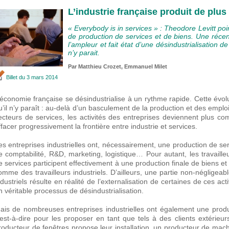
L’industrie française produit de plus
« Everybody is in services » : Theodore Levitt poin
de production de services et de biens. Une réce
l’ampleur et fait état d’une désindustrialisation d
n’y parait.
Par
Matthieu Crozet
, Emmanuel Milet
Billet
du 3 mars 2014
’économie française se désindustrialise à un rythme rapide. Cette évolu
u’il n’y paraît : au-delà d’un basculement de la production et des emploi
ecteurs de services, les activités des entreprises deviennent plus com
ffacer progressivement la frontière entre industrie et services.
es entreprises industrielles ont, nécessairement, une production de se
e comptabilité, R&D, marketing, logistique… Pour autant, les travaille
e services participent effectivement à une production finale de biens e
omme des travailleurs industriels. D’ailleurs, une partie non-négligea
ndustriels résulte en réalité de l’externalisation de certaines de ces act
n véritable processus de désindustrialisation.
ais de nombreuses entreprises industrielles ont également une produ
’est-à-dire pour les proposer en tant que tels à des clients extéri
roducteur de fenêtres propose leur installation, un producteur de ma