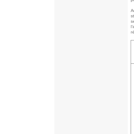
A
s
s
l
r