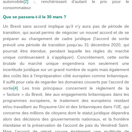
automobile
[2]
-, renchérissant d’autant le prix pour le
consommateur.
Que se passera-t-il le 30 mars ?
Un Brexit sans accord implique qu’il n’y aura pas de période de
transition, qui aurait permis de négocier un nouvel accord et de se
préparer au changement de cadre juridique (l’accord de sortie
prévoit une période de transition jusqu’au 31 décembre 2020, qui
pourrait être étendue, pendant laquelle les règles du marché
unique continueraient à s’appliquer). Concrètement, cette sortie
brutale du marché unique engendrera non seulement une
incertitude juridique sur un grand nombre de sujets mais également
des coûts liés à l’impréparation côté européen comme britannique.
Il suffit pour cela de regarder les domaines couverts par l’accord de
sortie
[4]
. Les trois principaux concernent le règlement de la
« facture » du Brexit, liée aux engagements britanniques dans les
programmes européens, le traitement des européens résidant
et/ou travaillant au Royaume-Uni et des britanniques dans l’UE, qui
concerne des millions de citoyens dont le statut juridique dépendra
alors des décisions des gouvernements nationaux, et la frontière
irlandaise et la préservation de l’accord de paix du Vendredi Saint.
Mais l’accord de retrait couvre également une multitude de