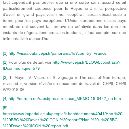
faut cependant pas oublier que si une sortie sans accord serait
particulièrement couteuse pour le Royaume-Uni, la perspective
d’avoir un grand pays voisin non coopératif serait désastreuse à
terme pour les pays européens. L’Union européenne et ses pays
membres ont souvent fait preuve de créativité dans les derniers
instants de négociations cruciales tendues ; il faut compter sur une
telle créativité aujourd’hui.
[1]
http://visualdata.cepii.fr/panorama/fr/?country=France
[2]
Pour plus de détail, voir
http://www.cepii.fr/BLOG/bi/post.asp?
IDcommunique=579
[3]
T. Mayer, V. Vicard et S. Zignago « The cost of Non-Europe,
revisited », version révisée du document de travail du CEPII, CEPII
WP2018-06 ;
[4]
http://europa.eu/rapid/press-release_MEMO-18-6422_en.htm
[5]
https://www.imperial.ac.uk/people/k.han/document/4041/Han %20-
%20BBC %20Dover %20ICON %20report/?Han %20- %20BBC
%20Dover %20ICON %20report.pdf