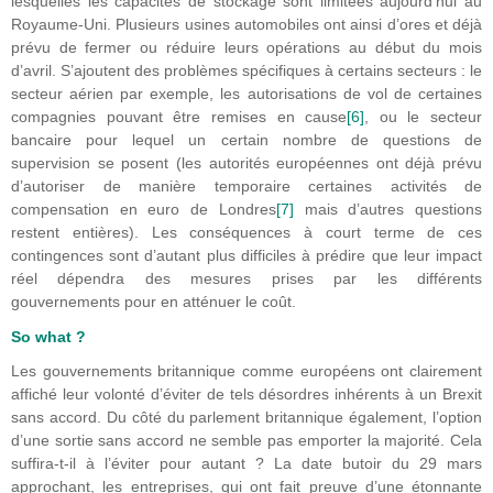
lesquelles les capacités de stockage sont limitées aujourd’hui au
Royaume-Uni. Plusieurs usines automobiles ont ainsi d’ores et déjà
prévu de fermer ou réduire leurs opérations au début du mois
d’avril. S’ajoutent des problèmes spécifiques à certains secteurs : le
secteur aérien par exemple, les autorisations de vol de certaines
compagnies pouvant être remises en cause
[6]
, ou le secteur
bancaire pour lequel un certain nombre de questions de
supervision se posent (les autorités européennes ont déjà prévu
d’autoriser de manière temporaire certaines activités de
compensation en euro de Londres
[7]
mais d’autres questions
restent entières). Les conséquences à court terme de ces
contingences sont d’autant plus difficiles à prédire que leur impact
réel dépendra des mesures prises par les différents
gouvernements pour en atténuer le coût.
So what ?
Les gouvernements britannique comme européens ont clairement
affiché leur volonté d’éviter de tels désordres inhérents à un Brexit
sans accord. Du côté du parlement britannique également, l’option
d’une sortie sans accord ne semble pas emporter la majorité. Cela
suffira-t-il à l’éviter pour autant ? La date butoir du 29 mars
approchant, les entreprises, qui ont fait preuve d’une étonnante