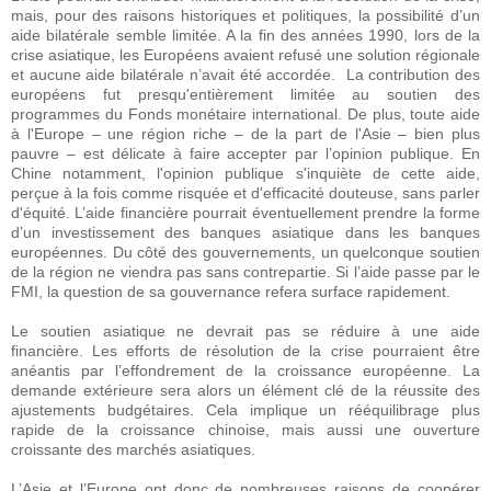
mais, pour des raisons historiques et politiques, la possibilité d’un
aide bilatérale semble limitée. A la fin des années 1990, lors de la
crise asiatique, les Européens avaient refusé une solution régionale
et aucune aide bilatérale n’avait été accordée. La contribution des
européens fut presqu'entièrement limitée au soutien des
programmes du Fonds monétaire international. De plus, toute aide
à l'Europe – une région riche – de la part de l'Asie – bien plus
pauvre – est délicate à faire accepter par l’opinion publique. En
Chine notamment, l'opinion publique s'inquiète de cette aide,
perçue à la fois comme risquée et d'efficacité douteuse, sans parler
d'équité. L’aide financière pourrait éventuellement prendre la forme
d’un investissement des banques asiatique dans les banques
européennes. Du côté des gouvernements, un quelconque soutien
de la région ne viendra pas sans contrepartie. Si l’aide passe par le
FMI, la question de sa gouvernance refera surface rapidement.
Le soutien asiatique ne devrait pas se réduire à une aide
financière. Les efforts de résolution de la crise pourraient être
anéantis par l’effondrement de la croissance européenne. La
demande extérieure sera alors un élément clé de la réussite des
ajustements budgétaires. Cela implique un rééquilibrage plus
rapide de la croissance chinoise, mais aussi une ouverture
croissante des marchés asiatiques.
L’Asie et l’Europe ont donc de nombreuses raisons de coopérer