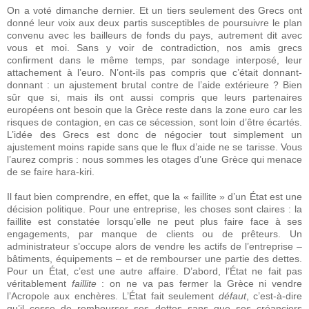
On a voté dimanche dernier. Et un tiers seulement des Grecs ont
donné leur voix aux deux partis susceptibles de poursuivre le plan
convenu avec les bailleurs de fonds du pays, autrement dit avec
vous et moi. Sans y voir de contradiction, nos amis grecs
confirment dans le même temps, par sondage interposé, leur
attachement à l’euro. N’ont-ils pas compris que c’était donnant-
donnant : un ajustement brutal contre de l’aide extérieure ? Bien
sûr que si, mais ils ont aussi compris que leurs partenaires
européens ont besoin que la Grèce reste dans la zone euro car les
risques de contagion, en cas ce sécession, sont loin d’être écartés.
L’idée des Grecs est donc de négocier tout simplement un
ajustement moins rapide sans que le flux d’aide ne se tarisse. Vous
l’aurez compris : nous sommes les otages d’une Grèce qui menace
de se faire hara-kiri.
Il faut bien comprendre, en effet, que la « faillite » d’un État est une
décision politique. Pour une entreprise, les choses sont claires : la
faillite est constatée lorsqu’elle ne peut plus faire face à ses
engagements, par manque de clients ou de prêteurs. Un
administrateur s’occupe alors de vendre les actifs de l’entreprise –
bâtiments, équipements – et de rembourser une partie des dettes.
Pour un État, c’est une autre affaire. D’abord, l’État ne fait pas
véritablement
faillite
: on ne va pas fermer la Grèce ni vendre
l’Acropole aux enchères. L’État fait seulement
défaut
, c’est-à-dire
qu’il cesse de rembourser ses dettes sans que ses créanciers