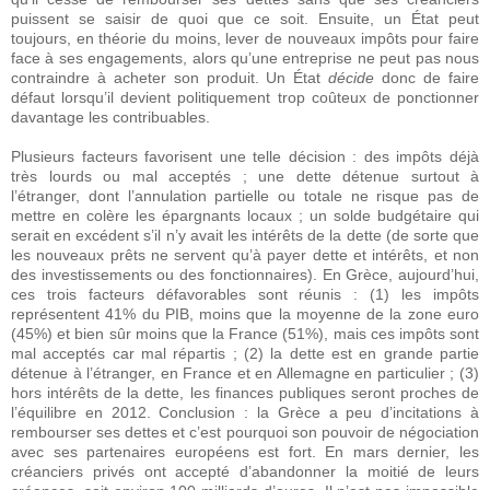
puissent se saisir de quoi que ce soit. Ensuite, un État peut
toujours, en théorie du moins, lever de nouveaux impôts pour faire
face à ses engagements, alors qu’une entreprise ne peut pas nous
contraindre à acheter son produit. Un État
décide
donc de faire
défaut lorsqu’il devient politiquement trop coûteux de ponctionner
davantage les contribuables.
Plusieurs facteurs favorisent une telle décision : des impôts déjà
très lourds ou mal acceptés ; une dette détenue surtout à
l’étranger, dont l’annulation partielle ou totale ne risque pas de
mettre en colère les épargnants locaux ; un solde budgétaire qui
serait en excédent s’il n’y avait les intérêts de la dette (de sorte que
les nouveaux prêts ne servent qu’à payer dette et intérêts, et non
des investissements ou des fonctionnaires). En Grèce, aujourd’hui,
ces trois facteurs défavorables sont réunis : (1) les impôts
représentent 41% du PIB, moins que la moyenne de la zone euro
(45%) et bien sûr moins que la France (51%), mais ces impôts sont
mal acceptés car mal répartis ; (2) la dette est en grande partie
détenue à l’étranger, en France et en Allemagne en particulier ; (3)
hors intérêts de la dette, les finances publiques seront proches de
l’équilibre en 2012. Conclusion : la Grèce a peu d’incitations à
rembourser ses dettes et c’est pourquoi son pouvoir de négociation
avec ses partenaires européens est fort. En mars dernier, les
créanciers privés ont accepté d’abandonner la moitié de leurs