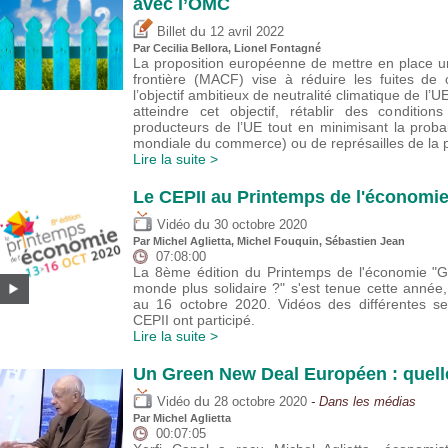
avec l’OMC
du
Billet
12 avril 2022
Par Cecilia Bellora, Lionel Fontagné
La proposition européenne de mettre en place 
frontière (MACF) vise à réduire les fuites de
l’objectif ambitieux de neutralité climatique de l’
atteindre cet objectif, rétablir des conditio
producteurs de l’UE tout en minimisant la proba
mondiale du commerce) ou de représailles de la 
Lire la suite >
Le CEPII au Printemps de l'économi
du
Vidéo
30 octobre 2020
Par Michel Aglietta,
Michel Fouquin
,
Sébastien Jean
07:08:00
La 8ème édition du Printemps de l'économie "G
monde plus solidaire ?" s'est tenue cette année
au 16 octobre 2020. Vidéos des différentes s
CEPII ont participé.
Lire la suite >
Un Green New Deal Européen : quelle
du
Vidéo
28 octobre 2020
- Dans les médias
Par Michel Aglietta
00:07:05