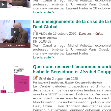
Xerfi Canal a reçu Michel Aglietta, économist
professeur émérite à l'Université Paris Oues
interview menée par Laurent Faibis le 28 octobre
Lire la suite >
Les enseignements de la crise de la
Deal Global
du
Vidéo
13 octobre 2020
- Dans les médias
Par Michel Aglietta
00:08:05
Coronavirus
Xerfi Canal a reçu Michel Aglietta, économist
professeur émérite à l'Université Paris Oues
interview menée par Laurent Faibis.
Lire la suite >
Que nous réserve L'économie mondi
Isabelle Bensidoun et Jézabel Cou
du
Billet
2 septembre 2020
Par
Isabelle Bensidoun
, Jézabel Couppey-Soubeyran
Le Centre d’études prospectives et d’informat
décryptage annuel des grandes tendances à venir
mondiale 2021" publié aux Éditions La Découvert
évidemment placée sous le signe du choc inédit
Mondialisation, désindustrialisation, politique
Deal, Chine… Tour d’horizon des grandes quest
Bensidoun et Jézabel Couppey-Soubeyran, coordin