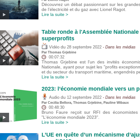
Découvrez un débat passionnant sur les grandes 
de l’électricité et du gaz avec Lionel Ragot.
Lire la suite >
Table ronde à l'Assemblée Nationale 
superprofits
du
Vidéo
28 septembre 2022
- Dans les médias
Par
Thomas Grjebine
00:07:32
Thomas Grjebine est l'un des invités économi
Nationale, ayant pour sujet les "profits exception
et du secteur du transport maritime, engendrés pe
Lire la suite >
2023: l’économie mondiale vers un p
du
Audio
12 septembre 2022
- Dans les médias
Par Cecilia Bellora,
Thomas Grjebine
,
Pauline Wibaux
00:48:30
Bruno Faure reçoit sur RFI des économistes 
"L'économie mondiale 2023".
Lire la suite >
L’UE en quête d’un mécanisme d’aj