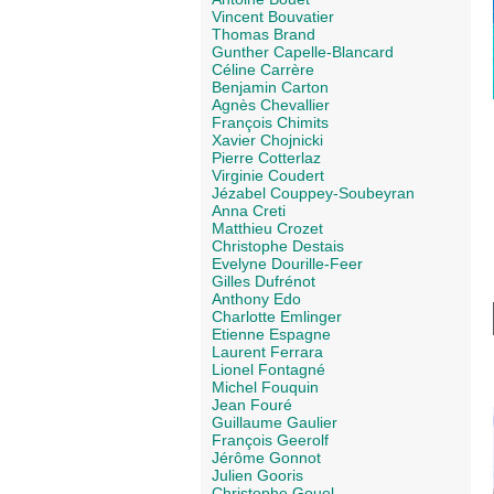
Vincent Bouvatier
Thomas Brand
Gunther Capelle-Blancard
Céline Carrère
Benjamin Carton
Agnès Chevallier
François Chimits
Xavier Chojnicki
Pierre Cotterlaz
Virginie Coudert
Jézabel Couppey-Soubeyran
Anna Creti
Matthieu Crozet
Christophe Destais
Evelyne Dourille-Feer
Gilles Dufrénot
Anthony Edo
Charlotte Emlinger
Etienne Espagne
Laurent Ferrara
Lionel Fontagné
Michel Fouquin
Jean Fouré
Guillaume Gaulier
François Geerolf
Jérôme Gonnot
Julien Gooris
Christophe Gouel