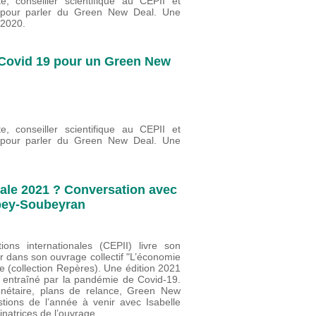
e, conseiller scientifique au CEPII et
t, pour parler du Green New Deal. Une
 2020.
 Covid 19 pour un Green New
e, conseiller scientifique au CEPII et
t, pour parler du Green New Deal. Une
ale 2021 ? Conversation avec
ppey-Soubeyran
ions internationales (CEPII) livre son
 dans son ouvrage collectif "L’économie
e (collection Repères). Une édition 2021
 entraîné par la pandémie de Covid-19.
 monétaire, plans de relance, Green New
ions de l’année à venir avec Isabelle
atrices de l’ouvrage.