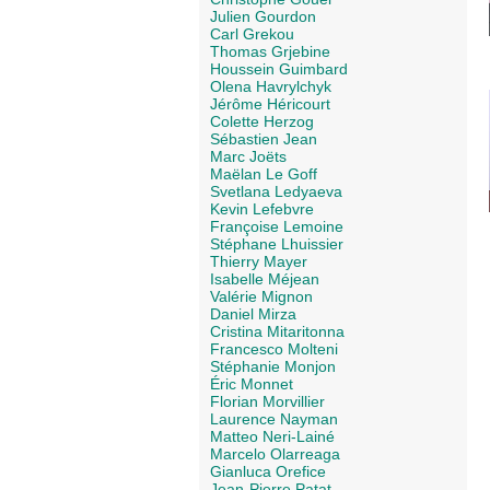
Julien Gourdon
Carl Grekou
Thomas Grjebine
Houssein Guimbard
Olena Havrylchyk
Jérôme Héricourt
Colette Herzog
Sébastien Jean
Marc Joëts
Maëlan Le Goff
Svetlana Ledyaeva
Kevin Lefebvre
Françoise Lemoine
Stéphane Lhuissier
Thierry Mayer
Isabelle Méjean
Valérie Mignon
Daniel Mirza
Cristina Mitaritonna
Francesco Molteni
Stéphanie Monjon
Éric Monnet
Florian Morvillier
Laurence Nayman
Matteo Neri-Lainé
Marcelo Olarreaga
Gianluca Orefice
Jean-Pierre Patat