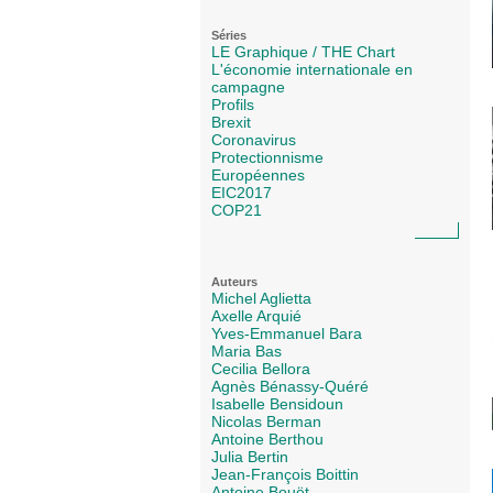
Séries
LE Graphique / THE Chart
L'économie internationale en
campagne
Profils
Brexit
Coronavirus
Protectionnisme
Européennes
EIC2017
COP21
Auteurs
Michel Aglietta
Axelle Arquié
Yves-Emmanuel Bara
Maria Bas
Cecilia Bellora
Agnès Bénassy-Quéré
Isabelle Bensidoun
Nicolas Berman
Antoine Berthou
Julia Bertin
Jean-François Boittin
Antoine Bouët