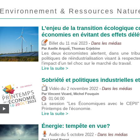
Environnement & Ressources Nature
L’enjeu de la transition écologique 
économies en évitant des effets délé
du
Billet
11 mai 2023
- Dans les médias
Par
Axelle Arquié
,
Thomas Grjebine
Les deux économistes alertent, dans une trib
politiques de réindustrialisation visant à respec
l’impact d’un tel choc sur le marché du travail.
Lire la suite >
Sobriété et politiques industrielles 
du
Vidéo
2 novembre 2022
- Dans les médias
Par
Vincent Vicard
,
Michel Fouquin
01:04:00
La session "Les Économiques avec le CEPII
Printemps de l’économie.
Lire la suite >
Énergie: tempête en vue?
du
Audio
5 octobre 2022
- Dans les médias
Par
Lionel Ragot