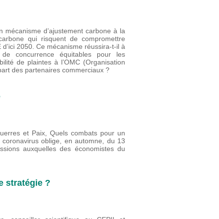
un mécanisme d’ajustement carbone à la
 carbone qui risquent de compromettre
UE d’ici 2050. Ce mécanisme réussira-t-il à
ns de concurrence équitables pour les
bilité de plaintes à l’OMC (Organisation
part des partenaires commerciaux ?
e
uerres et Paix, Quels combats pour un
, coronavirus oblige, en automne, du 13
essions auxquelles des économistes du
 stratégie ?