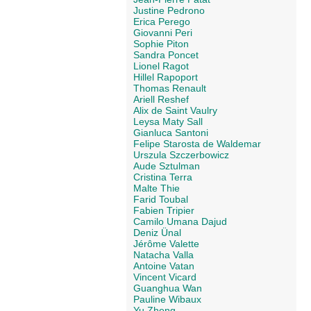
Justine Pedrono
Erica Perego
Giovanni Peri
Sophie Piton
Sandra Poncet
Lionel Ragot
Hillel Rapoport
Thomas Renault
Ariell Reshef
Alix de Saint Vaulry
Leysa Maty Sall
Gianluca Santoni
Felipe Starosta de Waldemar
Urszula Szczerbowicz
Aude Sztulman
Cristina Terra
Malte Thie
Farid Toubal
Fabien Tripier
Camilo Umana Dajud
Deniz Ünal
Jérôme Valette
Natacha Valla
Antoine Vatan
Vincent Vicard
Guanghua Wan
Pauline Wibaux
Yu Zheng