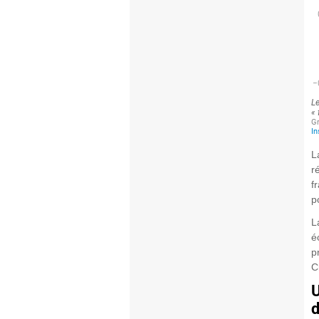
L
r
f
p
L
é
p
C