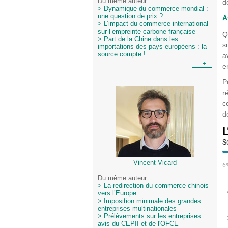
Du même auteur
d
> Dynamique du commerce mondial :
une question de prix ?
A
> L’impact du commerce international
sur l’empreinte carbone française
Q
> Part de la Chine dans les
s
importations des pays européens : la
source compte !
a
+
e
P
r
c
d
Vincent Vicard
Du même auteur
> La redirection du commerce chinois
vers l’Europe
> Imposition minimale des grandes
entreprises multinationales
> Prélèvements sur les entreprises :
avis du CEPII et de l'OFCE