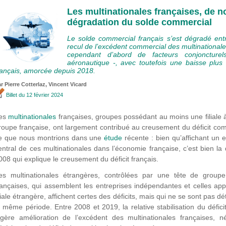
Les multinationales françaises, de no
dégradation du solde commercial
Le solde commercial français s’est dégradé en
recul de l’excédent commercial des multinationale
cependant d’abord de facteurs conjoncturel
aéronautique -, avec toutefois une baisse plus 
rançais, amorcée depuis 2018.
ar
Pierre Cotterlaz
,
Vincent Vicard
Billet
du 12 février 2024
es
multinationales
françaises, groupes possédant au moins une filiale à
roupe française, ont largement contribué au creusement du déficit co
e que nous montrions dans une
étude
récente : bien qu’affichant un e
entral de ces multinationales dans l’économie française, c’est bien la
008 qui explique le creusement du déficit français.
es multinationales étrangères, contrôlées par une tête de groupe 
rançaises, qui assemblent les entreprises indépendantes et celles a
iliale étrangère, affichent certes des déficits, mais qui ne se sont pas 
a même période. Entre 2008 et 2019, la relative stabilisation du défic
égère amélioration de l’excédent des multinationales françaises