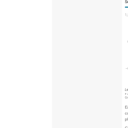
E
c
p