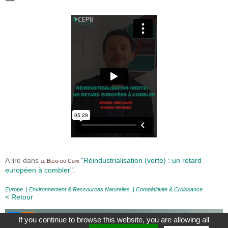
A lire dans
"Réindustrialisation (verte) : un retard
le Blog du Cepii
européen à combler"
.
Europe
|
Environnement & Ressources Naturelles
|
Compétitivité & Croissance
< Retour
If you continue to browse this website, you are allowing all
À Propos
|
Contact
|
Mentions légales
|