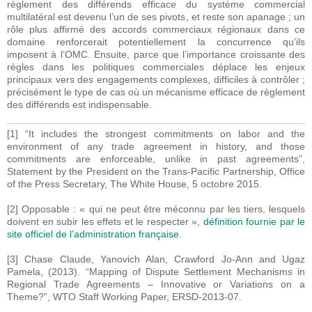
règlement des différends efficace du système commercial
multilatéral est devenu l’un de ses pivots, et reste son apanage ; un
rôle plus affirmé des accords commerciaux régionaux dans ce
domaine renforcerait potentiellement la concurrence qu’ils
imposent à l’OMC. Ensuite, parce que l’importance croissante des
règles dans les politiques commerciales déplace les enjeux
principaux vers des engagements complexes, difficiles à contrôler ;
précisément le type de cas où un mécanisme efficace de règlement
des différends est indispensable.
[1] “It includes the strongest commitments on labor and the
environment of any trade agreement in history, and those
commitments are enforceable, unlike in past agreements”,
Statement by the President on the Trans-Pacific Partnership, Office
of the Press Secretary, The White House, 5 octobre 2015.
[2] Opposable : « qui ne peut être méconnu par les tiers, lesquels
doivent en subir les effets et le respecter »,
définition fournie par le
site officiel de l’administration française
.
[3] Chase Claude, Yanovich Alan, Crawford Jo-Ann and Ugaz
Pamela, (2013). “Mapping of Dispute Settlement Mechanisms in
Regional Trade Agreements – Innovative or Variations on a
Theme?”, WTO Staff Working Paper, ERSD-2013-07.