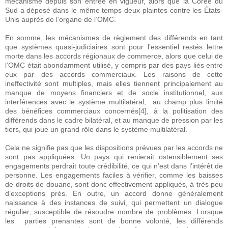
mécanisme depuis son entrée en vigueur, alors que la Corée du
Sud a déposé dans le même temps deux plaintes contre les États-
Unis auprès de l’organe de l’OMC.
En somme, les mécanismes de règlement des différends en tant
que systèmes quasi-judiciaires sont pour l’essentiel restés lettre
morte dans les accords régionaux de commerce, alors que celui de
l’OMC était abondamment utilisé, y compris par des pays liés entre
eux par des accords commerciaux. Les raisons de cette
ineffectivité sont multiples, mais elles tiennent principalement au
manque de moyens financiers et de socle institutionnel, aux
interférences avec le système multilatéral, au champ plus limité
des bénéfices commerciaux concernés[4], à la politisation des
différends dans le cadre bilatéral, et au manque de pression par les
tiers, qui joue un grand rôle dans le système multilatéral.
Cela ne signifie pas que les dispositions prévues par les accords ne
sont pas appliquées. Un pays qui renierait ostensiblement ses
engagements perdrait toute crédibilité, ce qui n’est dans l’intérêt de
personne. Les engagements faciles à vérifier, comme les baisses
de droits de douane, sont donc effectivement appliqués, à très peu
d’exceptions près. En outre, un accord donne généralement
naissance à des instances de suivi, qui permettent un dialogue
régulier, susceptible de résoudre nombre de problèmes. Lorsque
les parties prenantes sont de bonne volonté, les différends