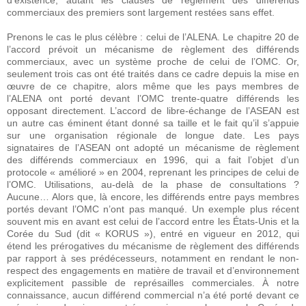
d’existence, autant les clauses de règlement des différends
commerciaux des premiers sont largement restées sans effet.
Prenons le cas le plus célèbre : celui de l’ALENA. Le chapitre 20 de
l’accord prévoit un mécanisme de règlement des différends
commerciaux, avec un système proche de celui de l’OMC. Or,
seulement trois cas ont été traités dans ce cadre depuis la mise en
œuvre de ce chapitre, alors même que les pays membres de
l’ALENA ont porté devant l’OMC trente-quatre différends les
opposant directement. L’accord de libre-échange de l’ASEAN est
un autre cas éminent étant donné sa taille et le fait qu’il s’appuie
sur une organisation régionale de longue date. Les pays
signataires de l’ASEAN ont adopté un mécanisme de règlement
des différends commerciaux en 1996, qui a fait l’objet d’un
protocole « amélioré » en 2004, reprenant les principes de celui de
l’OMC. Utilisations, au-delà de la phase de consultations ?
Aucune… Alors que, là encore, les différends entre pays membres
portés devant l’OMC n’ont pas manqué. Un exemple plus récent
souvent mis en avant est celui de l’accord entre les États-Unis et la
Corée du Sud (dit « KORUS »), entré en vigueur en 2012, qui
étend les prérogatives du mécanisme de règlement des différends
par rapport à ses prédécesseurs, notamment en rendant le non-
respect des engagements en matière de travail et d’environnement
explicitement passible de représailles commerciales. À notre
connaissance, aucun différend commercial n’a été porté devant ce