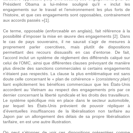
Président Obama a lui-même souligné qu’il « inclut les
engagements sur le travail et l’environnement les plus forts de
l’histoire, et que ces engagements sont opposables, contrairement
aux accords passés »[1].
Ce terme, opposable (
enforceable
en anglais), fait référence à la
possibilité d’imposer la mise en œuvre des engagements [2]. Dans
le cas de pays souverains, il ne saurait s’agir de mesures à
proprement parler coercitives, mais plutôt de dispositions
permettant des recours dissuasifs en cas d’entorse. De fait,
l’accord inclut un système de règlement des différends calqué sur
celui de l’OMC, ainsi que différentes clauses prévoyant de manière
plus directe des sanctions commerciales si certains engagements
n’étaient pas respectés. La clause la plus emblématique est sans
doute celle concernant le « plan de cohérence » (
consistency plan
)
liant explicitement les bénéfices commerciaux que les États-Unis
accordent au Vietnam au respect des engagements pris par ce
dernier concernant la liberté syndicale et les droits des travailleurs.
Le système spécifique mis en place dans le secteur automobile,
par lequel les États-Unis prévoient de pouvoir répliquer à
d’éventuelles insuffisances de la libéralisation non tarifaire au
Japon par un allongement des délais de sa propre libéralisation
tarifaire, en est une autre illustration.
On peut s’étonner de voir ces dispositions présentées comme