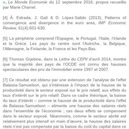
»
,
Le Monde Economie
du 12 septembre 2016, propos recueillis
par Marie Charrel.
[4] Á. Estrada, J. Galí & D. López-Salido (2013), Patterns of
convergence and divergence in the euro area,
IMF Economic
Review
, 61(4):601-630.
[5] La périphérie comprend l’Espagne, le Portugal, l’Italie, l’Irlande
et la Grèce. Les pays du centre sont l’Autriche, la Belgique,
l’Allemagne, la Finlande, la France et les Pays-Bas.
[6] Thomas Grjebine, dans la
Lettre du CEPII
d’avril 2014, montre
que la majorité des pays de l’OCDE ont connu des hausses
spectaculaires des prix de l’immobilier entre 1997 et 2007.
[7] Ce résultat est obtenu par une extension de l’analyse de l’effet
Balassa-Samuelson, qui s’intéresse à l’impact de la hausse de la
productivité dans le secteur exposé sur le prix relatif, aux effets du
taux d’intérêt sur le prix relatif. Dans ce cadre théorique, la baisse
du taux d’intérêt – comme la hausse de la productivité dans l’effet
de Balassa-Samuelson – alimente une hausse des salaires réels
dans l'ensemble de l'économie ; ces deux effets se compensent
dans le secteur exposé. Néanmoins, comme le secteur abrité est
relativement plus intensif en main d’œuvre, la hausse des salaires
réels n’est pas compensée par la baisse du coût du capital dans ce