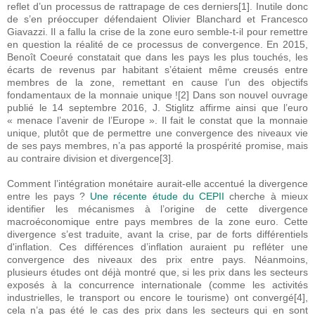
reflet d’un processus de rattrapage de ces derniers[1]. Inutile donc
de s’en préoccuper défendaient Olivier Blanchard et Francesco
Giavazzi. Il a fallu la crise de la zone euro semble-t-il pour remettre
en question la réalité de ce processus de convergence. En 2015,
Benoît Coeuré constatait que dans les pays les plus touchés, les
écarts de revenus par habitant s’étaient même creusés entre
membres de la zone, remettant en cause l’un des objectifs
fondamentaux de la monnaie unique ![2] Dans son nouvel ouvrage
publié le 14 septembre 2016, J. Stiglitz affirme ainsi que l’euro
« menace l’avenir de l’Europe ». Il fait le constat que la monnaie
unique, plutôt que de permettre une convergence des niveaux vie
de ses pays membres, n’a pas apporté la prospérité promise, mais
au contraire division et divergence[3].
Comment l’intégration monétaire aurait-elle accentué la divergence
entre les pays ?
Une récente étude du CEPII
cherche à mieux
identifier les mécanismes à l’origine de cette divergence
macroéconomique entre pays membres de la zone euro. Cette
divergence s’est traduite, avant la crise, par de forts différentiels
d'inflation. Ces différences d’inflation auraient pu refléter une
convergence des niveaux des prix entre pays. Néanmoins,
plusieurs études ont déjà montré que, si les prix dans les secteurs
exposés à la concurrence internationale (comme les activités
industrielles, le transport ou encore le tourisme) ont convergé[4],
cela n’a pas été le cas des prix dans les secteurs qui en sont