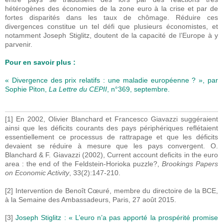
hétérogènes des économies de la zone euro à la crise et par de
fortes disparités dans les taux de chômage. Réduire ces
divergences constitue un tel défi que plusieurs économistes, et
notamment Joseph Stiglitz, doutent de la capacité de l’Europe à y
parvenir.
Pour en savoir plus :
« Divergence des prix relatifs : une maladie européenne ? », par
Sophie Piton,
La Lettre du CEPII
, n°369, septembre.
[1] En 2002, Olivier Blanchard et Francesco Giavazzi suggéraient
ainsi que les déficits courants des pays périphériques reflétaient
essentiellement ce processus de rattrapage et que les déficits
devaient se réduire à mesure que les pays convergent. O.
Blanchard & F. Giavazzi (2002), Current account deficits in the euro
area : the end of the Feldstein-Horioka puzzle?,
Brookings Papers
on Economic Activity
, 33(2):147-210.
[2] Intervention de Benoît Cœuré, membre du directoire de la BCE,
à la Semaine des Ambassadeurs, Paris, 27 août 2015.
[3]
Joseph Stiglitz : « L’euro n’a pas apporté la prospérité promise