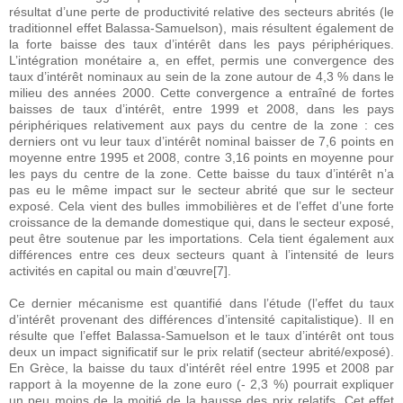
résultat d’une perte de productivité relative des secteurs abrités (le
traditionnel effet Balassa-Samuelson), mais résultent également de
la forte baisse des taux d’intérêt dans les pays périphériques.
L’intégration monétaire a, en effet, permis une convergence des
taux d’intérêt nominaux au sein de la zone autour de 4,3 % dans le
milieu des années 2000. Cette convergence a entraîné de fortes
baisses de taux d’intérêt, entre 1999 et 2008, dans les pays
périphériques relativement aux pays du centre de la zone : ces
derniers ont vu leur taux d’intérêt nominal baisser de 7,6 points en
moyenne entre 1995 et 2008, contre 3,16 points en moyenne pour
les pays du centre de la zone. Cette baisse du taux d’intérêt n’a
pas eu le même impact sur le secteur abrité que sur le secteur
exposé. Cela vient des bulles immobilières et de l’effet d’une forte
croissance de la demande domestique qui, dans le secteur exposé,
peut être soutenue par les importations. Cela tient également aux
différences entre ces deux secteurs quant à l’intensité de leurs
activités en capital ou main d’œuvre[7].
Ce dernier mécanisme est quantifié dans l’étude (l’effet du taux
d’intérêt provenant des différences d’intensité capitalistique). Il en
résulte que l’effet Balassa-Samuelson et le taux d’intérêt ont tous
deux un impact significatif sur le prix relatif (secteur abrité/exposé).
En Grèce, la baisse du taux d'intérêt réel entre 1995 et 2008 par
rapport à la moyenne de la zone euro (- 2,3 %) pourrait expliquer
un peu moins de la moitié de la hausse des prix relatifs. Cet effet