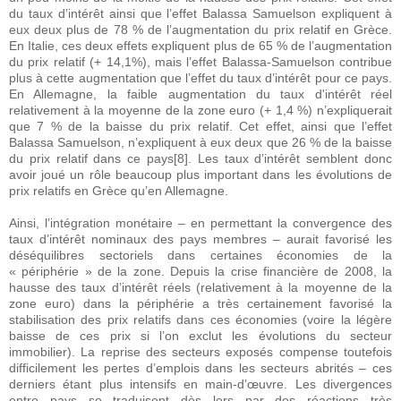
du taux d’intérêt ainsi que l’effet Balassa Samuelson expliquent à
eux deux plus de 78 % de l’augmentation du prix relatif en Grèce.
En Italie, ces deux effets expliquent plus de 65 % de l’augmentation
du prix relatif (+ 14,1%), mais l’effet Balassa-Samuelson contribue
plus à cette augmentation que l’effet du taux d’intérêt pour ce pays.
En Allemagne, la faible augmentation du taux d'intérêt réel
relativement à la moyenne de la zone euro (+ 1,4 %) n’expliquerait
que 7 % de la baisse du prix relatif. Cet effet, ainsi que l’effet
Balassa Samuelson, n’expliquent à eux deux que 26 % de la baisse
du prix relatif dans ce pays[8]. Les taux d’intérêt semblent donc
avoir joué un rôle beaucoup plus important dans les évolutions de
prix relatifs en Grèce qu’en Allemagne.
Ainsi, l’intégration monétaire – en permettant la convergence des
taux d’intérêt nominaux des pays membres – aurait favorisé les
déséquilibres sectoriels dans certaines économies de la
« périphérie » de la zone. Depuis la crise financière de 2008, la
hausse des taux d’intérêt réels (relativement à la moyenne de la
zone euro) dans la périphérie a très certainement favorisé la
stabilisation des prix relatifs dans ces économies (voire la légère
baisse de ces prix si l’on exclut les évolutions du secteur
immobilier). La reprise des secteurs exposés compense toutefois
difficilement les pertes d’emplois dans les secteurs abrités – ces
derniers étant plus intensifs en main-d’œuvre. Les divergences
entre pays se traduisent dès lors par des réactions très