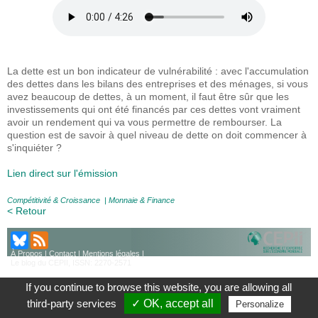
La dette est un bon indicateur de vulnérabilité : avec l'accumulation
des dettes dans les bilans des entreprises et des ménages, si vous
avez beaucoup de dettes, à un moment, il faut être sûr que les
investissements qui ont été financés par ces dettes vont vraiment
avoir un rendement qui va vous permettre de rembourser. La
question est de savoir à quel niveau de dette on doit commencer à
s'inquiéter ?
Lien direct sur l'émission
Compétitivité & Croissance
|
Monnaie & Finance
< Retour
À Propos
|
Contact
|
Mentions légales
|
Le blog du CEPII, ISSN: 2270-2571
If you continue to browse this website, you are allowing all
third-party services
✓ OK, accept all
Personalize