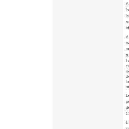
A
i
l
s
b
À
n
u
t
L
c
n
d
l
a
L
p
d
C
E
s