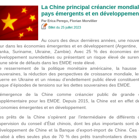
La Chine principal créancier mondial,
pays émergents et en développemen
Par
Erica Perego
, Florian Morvillier
Billet
du 25 juillet 2023
Au cours des deux dernières années, une nouvel
our dans les économies émergentes et en développement (Argentine, B
anka, Suriname, Ukraine, Zambie). Avec 25 % des économies é
éveloppement surendettées ou présentant un risque élevé de surend
’une série de défauts dans les EMDE reste élevé.
e resserrement de la politique monétaire américaine, la hausse
ouveraines, la réduction des perspectives de croissance mondiale, le
uerre en Ukraine et un niveau d’endettement public élevé constituent
isque d’épisodes de tensions sur les dettes souveraines des EMDE.
’émergence de la Chine comme créancier public de grande env
upplémentaire pour les EMDE. Depuis 2015, la Chine est en effet dev
conomies émergentes et en développement.
es prêts de la Chine s’opèrent par l’intermédiaire de différents 
upervision du conseil d’État chinois, dont les plus importants sont
éveloppement de Chine et la Banque d’export-import de Chine. Ces 
éalisé à elles seules plus de 70 % des prêts transfrontaliers directs