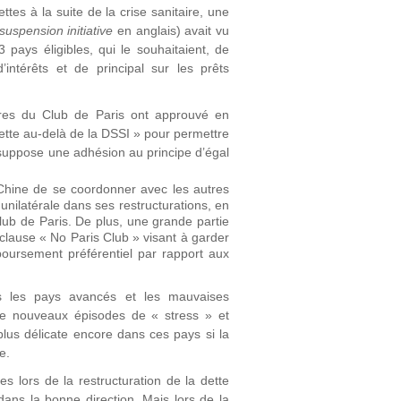
ttes à la suite de la crise sanitaire, une
suspension initiative
en anglais) avait vu
 pays éligibles, qui le souhaitaient, de
ntérêts et de principal sur les prêts
res du Club de Paris ont approuvé en
te au-delà de la DSSI » pour permettre
suppose une adhésion au principe d’égal
Chine de se coordonner avec les autres
 unilatérale dans ses restructurations, en
lub de Paris. De plus, une grande partie
 clause « No Paris Club » visant à garder
mboursement préférentiel par rapport aux
ns les pays avancés et les mauvaises
de nouveaux épisodes de « stress » et
plus délicate encore dans ces pays si la
e.
 lors de la restructuration de la dette
ans la bonne direction. Mais lors de la