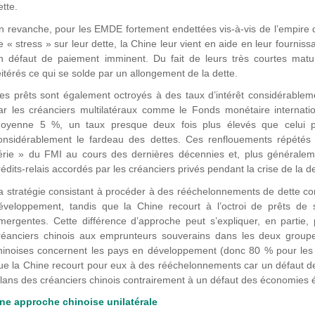
ette.
n revanche, pour les EMDE fortement endettées vis-à-vis de l’empire d
e « stress » sur leur dette, la Chine leur vient en aide en leur fourniss
n défaut de paiement imminent. Du fait de leurs très courtes matu
éitérés ce qui se solde par un allongement de la dette.
es prêts sont également octroyés à des taux d’intérêt considérablem
ar les créanciers multilatéraux comme le Fonds monétaire internat
oyenne 5 %, un taux presque deux fois plus élevés que celui pr
onsidérablement le fardeau des dettes. Ces renflouements répétés 
érie » du FMI au cours des dernières décennies et, plus généralemen
rédits-relais accordés par les créanciers privés pendant la crise de la 
a stratégie consistant à procéder à des rééchelonnements de dette c
éveloppement, tandis que la Chine recourt à l’octroi de prêts de
mergentes. Cette différence d’approche peut s’expliquer, en partie, 
réanciers chinois aux emprunteurs souverains dans les deux grou
hinoises concernent les pays en développement (donc 80 % pour les 
ue la Chine recourt pour eux à des rééchelonnements car un défaut de l
ilans des créanciers chinois contrairement à un défaut des économies
ne approche chinoise unilatérale