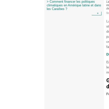
> Comment financer les politiques
climatiques en Amérique latine et dans
les Caraïbes ?
+
L
s
d
p
c
f
D
E
l
m