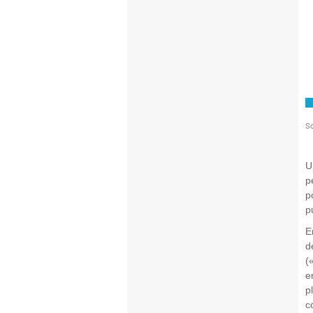
U
p
p
p
E
d
(
e
p
c