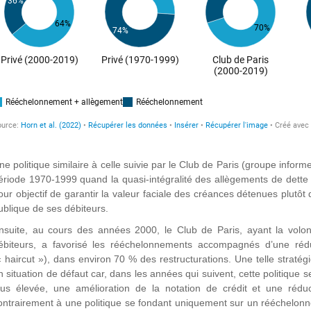
ne politique similaire à celle suivie par le Club de Paris (groupe infor
ériode 1970-1999 quand la quasi-intégralité des allègements de dette
our objectif de garantir la valeur faciale des créances détenues plutôt 
ublique de ses débiteurs.
nsuite, au cours des années 2000, le Club de Paris, ayant la volont
ébiteurs, a favorisé les rééchelonnements accompagnés d’une réduc
« haircut »), dans environ 70 % des restructurations. Une telle straté
n situation de défaut car, dans les années qui suivent, cette politique
lus élevée, une amélioration de la notation de crédit et une réduc
ontrairement à une politique se fondant uniquement sur un rééchelonn