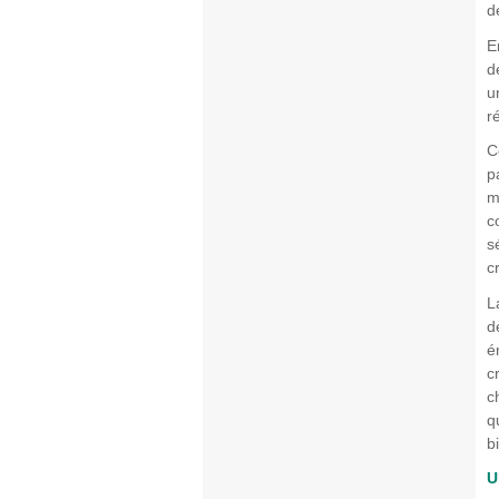
d
E
d
u
r
C
p
m
c
s
c
L
d
é
c
c
q
b
U