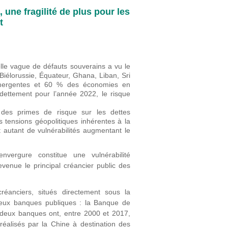
 une fragilité de plus pour les
t
le vague de défauts souverains a vu le
iélorussie, Équateur, Ghana, Liban, Sri
mergentes et 60 % des économies en
ettement pour l’année 2022, le risque
 des primes de risque sur les dettes
s tensions géopolitiques inhérentes à la
 autant de vulnérabilités augmentant le
ergure constitue une vulnérabilité
enue le principal créancier public des
créanciers, situés directement sous la
 deux banques publiques : la Banque de
deux banques ont, entre 2000 et 2017,
 réalisés par la Chine à destination des