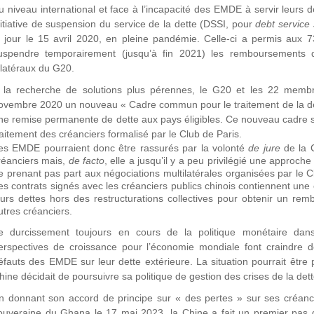
u niveau international et face à l’incapacité des EMDE à servir leurs de
nitiative de suspension du service de la dette (DSSI, pour
debt service 
e jour le 15 avril 2020, en pleine pandémie. Celle-ci a permis aux 73
uspendre temporairement (jusqu’à fin 2021) les remboursements d’i
ilatéraux du G20.
 la recherche de solutions plus pérennes, le G20 et les 22 memb
ovembre 2020 un nouveau « Cadre commun pour le traitement de la det
ne remise permanente de dette aux pays éligibles. Ce nouveau cadre 
raitement des créanciers formalisé par le Club de Paris.
es EMDE pourraient donc être rassurés par la volonté
de jure
de la 
réanciers mais,
de facto
, elle a jusqu’il y a peu privilégié une approche
e prenant pas part aux négociations multilatérales organisées par le C
es contrats signés avec les créanciers publics chinois contiennent une
eurs dettes hors des restructurations collectives pour obtenir un re
utres créanciers.
e durcissement toujours en cours de la politique monétaire da
erspectives de croissance pour l’économie mondiale font craindre 
éfauts des EMDE sur leur dette extérieure. La situation pourrait être 
hine décidait de poursuivre sa politique de gestion des crises de la dett
n donnant son accord de principe sur « des pertes » sur ses créances
ouveraine du Ghana le 17 mai 2023, la Chine a fait un premier pas d