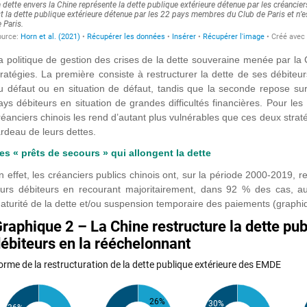
a politique de gestion des crises de la dette souveraine menée par l
tratégies. La première consiste à restructurer la dette de ses débiteu
u défaut ou en situation de défaut, tandis que la seconde repose sur
ays débiteurs en situation de grandes difficultés financières. Pour le
réanciers chinois les rend d’autant plus vulnérables que ces deux straté
ardeau de leurs dettes.
es « prêts de secours » qui allongent la dette
n effet, les créanciers publics chinois ont, sur la période 2000-2019, r
eurs débiteurs en recourant majoritairement, dans 92 % des cas, a
aturité de la dette et/ou suspension temporaire des paiements (graphi