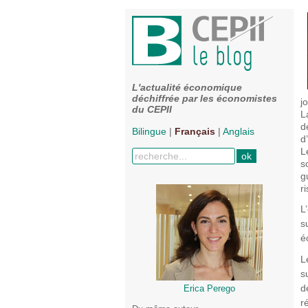
L'actualité économique
déchiffrée par les économistes
j
du CEPII
L
d
Bilingue
|
Français
|
Anglais
d
L
s
g
r
L
s
é
L
s
d
Erica Perego
r