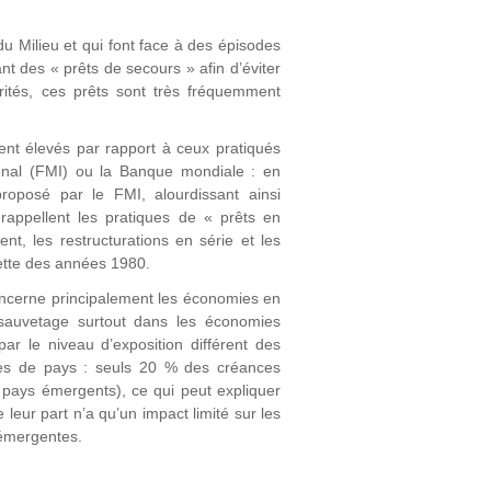
u Milieu et qui font face à des épisodes
ant des « prêts de secours » afin d’éviter
rités, ces prêts sont très fréquemment
ent élevés par rapport à ceux pratiqués
ional (FMI) ou la Banque mondiale : en
oposé par le FMI, alourdissant ainsi
rappellent les pratiques de « prêts en
t, les restructurations en série et les
dette des années 1980.
oncerne principalement les économies en
 sauvetage surtout dans les économies
par le niveau d’exposition différent des
pes de pays : seuls 20 % des créances
pays émergents), ce qui peut expliquer
eur part n’a qu’un impact limité sur les
 émergentes.