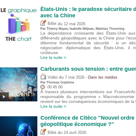
États-Unis : le paradoxe sécuritair
avec la Chine
du
Billet
12 mai 2026
Par
Thierry Mayer
,
Isabelle Méjean
, Mathias Thoening
La dépendance croissante des États-Unis aux 
différends géopolitiques avec la Chine pour l’éco
dilemme fondamental de sécurité : si un déc
négociation diplomatique des États-Unis, il 
coûteuse.
Lire la suite >
Carburants sous tension : entre guer
du
Vidéo
7 mai 2026
- Dans les médias
Par
Thomas Grjebine
00:45:00
À travers plusieurs interventions sur FranceIn
responsable du programme « Macroéconomie et
revient sur les conséquences économiques de la f
Lire la suite >
Conférence de Citéco "Nouvel ordre 
géopolitique économique ?"
du
Billet
24 avril 2026