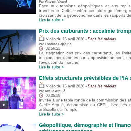
Par
Vincent Vicard
Face aux tensions géopolitiques et aux replis
transforme. Cette conférence interroge l’émerge
croissant de la géoéconomie dans les rapports d
Lire la suite >
Prix des carburants : accalmie trom
du
Vidéo
16 avril 2026
- Dans les médias
Par
Thomas Grjebine
02:56:23
La stagnation des prix des carburants, les lim
tensions persistantes sur l’approvisionnement, da
l’évolution du marché.
Lire la suite >
Effets structurels prévisibles de l’IA
du
Vidéo
16 avril 2026
- Dans les médias
Par
Axelle Arquié
03:05:39
Invitée à une table ronde de la commission des af
Axelle Arquié, économiste au CEPII, livre ses réf
artificielle sur l’emploi.
Lire la suite >
Géopolitique, démographie et financ