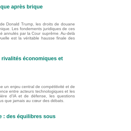
ique après brique
s de Donald Trump, les droits de douane
mique. Les fondements juridiques de ces
été annulés par la Cour suprême. Au-delà
lle est la véritable hausse finale des
s rivalités économiques et
me un enjeu central de compétitivité et de
rence entre acteurs technologiques et les
ière d’IA et de défense, les questions
plus que jamais au cœur des débats.
 : des équilibres sous