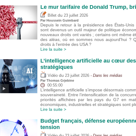
Le mur tarifaire de Donald Trump, br
du
Billet
23 juillet 2026
Par
Houssein Guimbard
Depuis le retour à la présidence des États-Uni
sont devenus un outil majeur de politique écono
nouveaux droits ont variés ; certains ont même 
des aléas, où en sommes nous aujourd'hui ? Que
droits à l'entrée des USA ?
Lire la suite >
L’intelligence artificielle au cœur de
stratégiques
du
Vidéo
23 juillet 2026
- Dans les médias
Par
Thomas Grjebine
00:55:00
L’intelligence artificielle s’impose désormais com
souveraineté. Entre l’intensification de la concur
priorités affichées par les pays du G7 en mat
économiques, industrielles et stratégiques sont 
Lire la suite >
Budget français, défense européenne
tension
du
Vidéo
23 juillet 2026
- Dans les médias