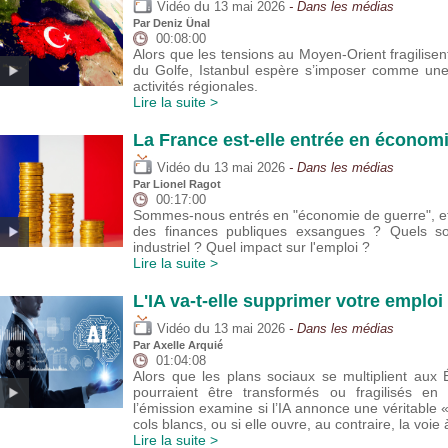
du
Vidéo
13 mai 2026
- Dans les médias
Par
Deniz Ünal
00:08:00
Alors que les tensions au Moyen-Orient fragilisent
du Golfe, Istanbul espère s’imposer comme une 
activités régionales.
Lire la suite >
La France est-elle entrée en économ
du
Vidéo
13 mai 2026
- Dans les médias
Par
Lionel Ragot
00:17:00
Sommes-nous entrés en "économie de guerre", et
des finances publiques exsangues ? Quels son
industriel ? Quel impact sur l'emploi ?
Lire la suite >
L'IA va-t-elle supprimer votre emploi 
du
Vidéo
13 mai 2026
- Dans les médias
Par
Axelle Arquié
01:04:08
Alors que les plans sociaux se multiplient aux 
pourraient être transformés ou fragilisés e
l’émission examine si l’IA annonce une véritable 
cols blancs, ou si elle ouvre, au contraire, la voie
Lire la suite >