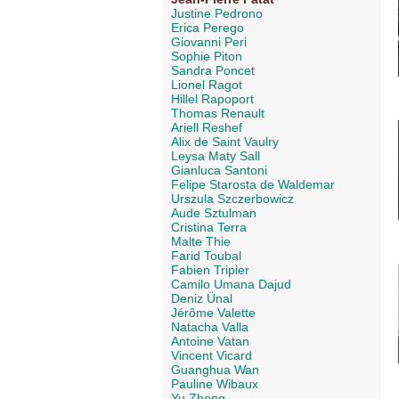
Justine Pedrono
Erica Perego
Giovanni Peri
Sophie Piton
Sandra Poncet
Lionel Ragot
Hillel Rapoport
Thomas Renault
Ariell Reshef
Alix de Saint Vaulry
Leysa Maty Sall
Gianluca Santoni
Felipe Starosta de Waldemar
Urszula Szczerbowicz
Aude Sztulman
Cristina Terra
Malte Thie
Farid Toubal
Fabien Tripier
Camilo Umana Dajud
Deniz Ünal
Jérôme Valette
Natacha Valla
Antoine Vatan
Vincent Vicard
Guanghua Wan
Pauline Wibaux
Yu Zheng