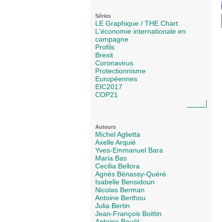
Séries
LE Graphique / THE Chart
L'économie internationale en
campagne
Profils
Brexit
Coronavirus
Protectionnisme
Européennes
EIC2017
COP21
Auteurs
Michel Aglietta
Axelle Arquié
Yves-Emmanuel Bara
Maria Bas
Cecilia Bellora
Agnès Bénassy-Quéré
Isabelle Bensidoun
Nicolas Berman
Antoine Berthou
Julia Bertin
Jean-François Boittin
Antoine Bouët