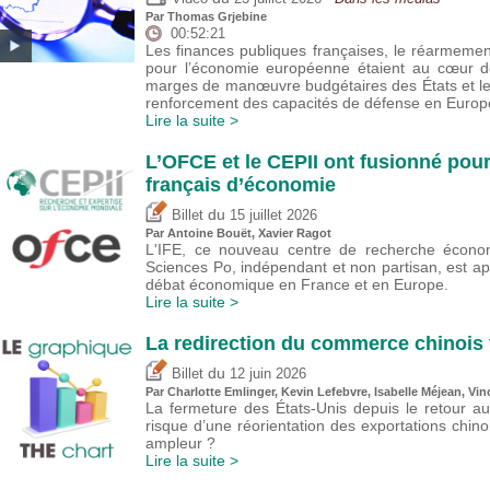
Par
Thomas Grjebine
00:52:21
Les finances publiques françaises, le réarmeme
pour l’économie européenne étaient au cœur de
marges de manœuvre budgétaires des États et l
renforcement des capacités de défense en Europ
Lire la suite >
L’OFCE et le CEPII ont fusionné pour
français d’économie
du
Billet
15 juillet 2026
Par
Antoine Bouët
, Xavier Ragot
L'IFE, ce nouveau centre de recherche économ
Sciences Po, indépendant et non partisan, est a
débat économique en France et en Europe.
Lire la suite >
La redirection du commerce chinois 
du
Billet
12 juin 2026
Par
Charlotte Emlinger
,
Kevin Lefebvre
,
Isabelle Méjean
,
Vin
La fermeture des États-Unis depuis le retour a
risque d’une réorientation des exportations chin
ampleur ?
Lire la suite >