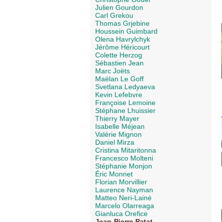
Julien Gourdon
Carl Grekou
Thomas Grjebine
Houssein Guimbard
Olena Havrylchyk
Jérôme Héricourt
Colette Herzog
Sébastien Jean
Marc Joëts
Maëlan Le Goff
Svetlana Ledyaeva
Kevin Lefebvre
Françoise Lemoine
Stéphane Lhuissier
Thierry Mayer
Isabelle Méjean
Valérie Mignon
Daniel Mirza
Cristina Mitaritonna
Francesco Molteni
Stéphanie Monjon
Éric Monnet
Florian Morvillier
Laurence Nayman
Matteo Neri-Lainé
Marcelo Olarreaga
Gianluca Orefice
Jean-Pierre Patat