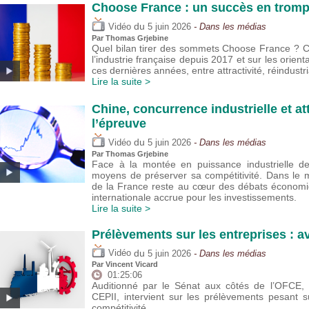
Choose France : un succès en trompe
du
Vidéo
5 juin 2026
- Dans les médias
Par
Thomas Grjebine
Quel bilan tirer des sommets Choose France ? Cet
l’industrie française depuis 2017 et sur les orie
ces dernières années, entre attractivité, réindustria
Lire la suite >
Chine, concurrence industrielle et att
l’épreuve
du
Vidéo
5 juin 2026
- Dans les médias
Par
Thomas Grjebine
Face à la montée en puissance industrielle de 
moyens de préserver sa compétitivité. Dans le m
de la France reste au cœur des débats économi
internationale accrue pour les investissements.
Lire la suite >
Prélèvements sur les entreprises : a
du
Vidéo
5 juin 2026
- Dans les médias
Par
Vincent Vicard
01:25:06
Auditionné par le Sénat aux côtés de l’OFCE, V
CEPII, intervient sur les prélèvements pesant su
compétitivité.