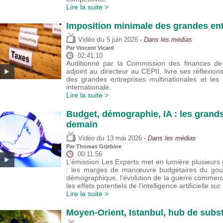
Lire la suite >
Imposition minimale des grandes ent
du
Vidéo
5 juin 2026
- Dans les médias
Par
Vincent Vicard
02:41:10
Auditionné par la Commission des finances de 
adjoint au directeur au CEPII, livre ses réflexion
des grandes entreprises multinationales et les
internationale.
Lire la suite >
Budget, démographie, IA : les grand
demain
du
Vidéo
13 mai 2026
- Dans les médias
Par
Thomas Grjebine
00:11:56
L’émission Les Experts met en lumière plusieu
: les marges de manœuvre budgétaires du gouver
démographique, l’évolution de la guerre commer
les effets potentiels de l’intelligence artificielle sur
Lire la suite >
Moyen-Orient, Istanbul, hub de subst