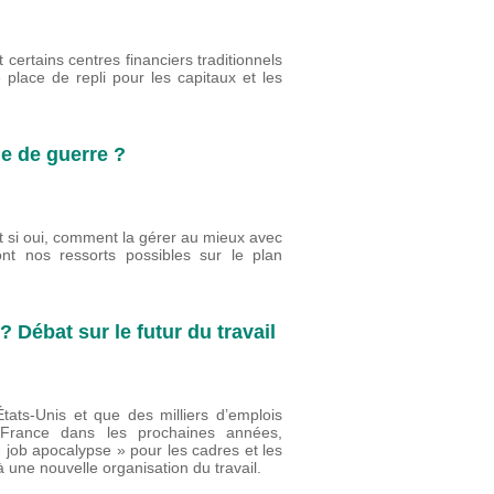
 certains centres financiers traditionnels
place de repli pour les capitaux et les
ie de guerre ?
 si oui, comment la gérer au mieux avec
t nos ressorts possibles sur le plan
? Débat sur le futur du travail
États-Unis et que des milliers d’emplois
n France dans les prochaines années,
« job apocalypse » pour les cadres et les
 à une nouvelle organisation du travail.