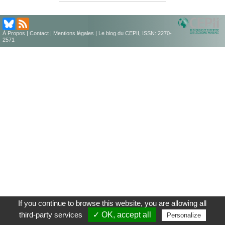
À Propos
|
Contact
|
Mentions légales
| Le blog du CEPII, ISSN: 2270-
2571
If you continue to browse this website, you are allowing all
third-party services
✓ OK, accept all
Personalize