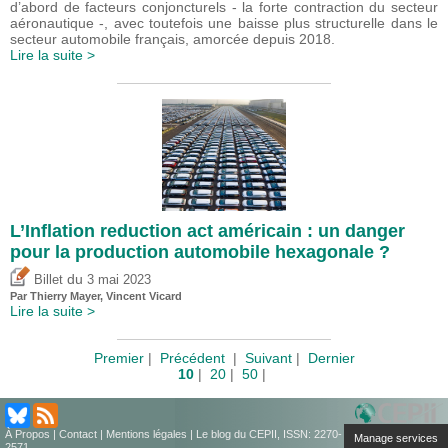
d’abord de facteurs conjoncturels - la forte contraction du secteur
aéronautique -, avec toutefois une baisse plus structurelle dans le
secteur automobile français, amorcée depuis 2018.
Lire la suite >
L’Inflation reduction act américain : un danger
pour la production automobile hexagonale ?
du
Billet
3 mai 2023
Par
Thierry Mayer
,
Vincent Vicard
Lire la suite >
Premier
|
Précédent
|
Suivant
|
Dernier
10
|
20
|
50
|
À Propos
|
Contact
|
Mentions légales
| Le blog du CEPII, ISSN: 2270-
Manage services
2571