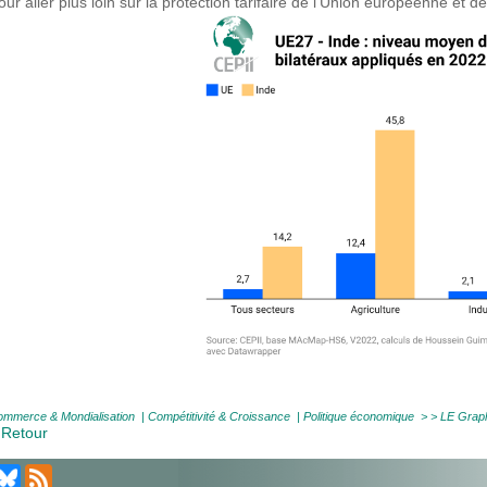
our aller plus loin sur la protection tarifaire de l’Union européenne et de
mmerce & Mondialisation
|
Compétitivité & Croissance
|
Politique économique
> >
LE Graph
 Retour