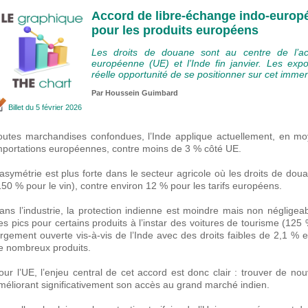
Accord de libre-échange indo-euro
pour les produits européens
Les droits de douane sont au centre de l’ac
européenne (UE) et l’Inde fin janvier. Les ex
réelle opportunité de se positionner sur cet imm
Par
Houssein Guimbard
Billet
du 5 février 2026
outes marchandises confondues, l’Inde applique actuellement, en m
mportations européennes, contre moins de 3 % côté UE.
’asymétrie est plus forte dans le secteur agricole où les droits de d
150 % pour le vin), contre environ 12 % pour les tarifs européens.
ans l’industrie, la protection indienne est moindre mais non néglig
es pics pour certains produits à l’instar des voitures de tourisme (125 
argement ouverte vis-à-vis de l’Inde avec des droits faibles de 2,1 
e nombreux produits.
our l’UE, l’enjeu central de cet accord est donc clair : trouver de 
méliorant significativement son accès au grand marché indien.