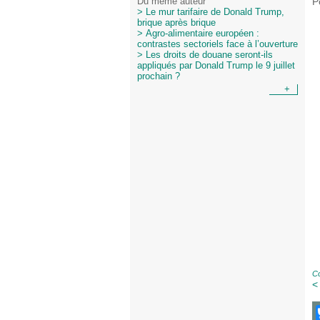
P
Du même auteur
> Le mur tarifaire de Donald Trump,
brique après brique
> Agro-alimentaire européen :
contrastes sectoriels face à l’ouverture
> Les droits de douane seront-ils
appliqués par Donald Trump le 9 juillet
prochain ?
+
Co
<