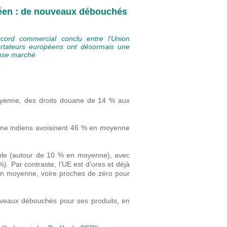
péen : de nouveaux débouchés
cord commercial conclu entre l’Union
portateurs européens ont désormais une
ense marché.
oyenne, des droits douane de 14 % aux
ouane indiens avoisinent 46 % en moyenne
eable (autour de 10 % en moyenne), avec
%). Par contraste, l’UE est d’ores et déjà
% en moyenne, voire proches de zéro pour
nouveaux débouchés pour ses produits, en