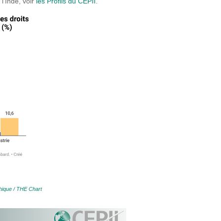
 l’Inde, voir
les Profils du CEPII
.
ique / THE Chart