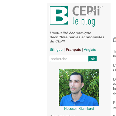
L'actualité économique
déchiffrée par les économistes
du CEPII
Bilingue
|
Français
|
Anglais
T
i
L
(
D
d
l
d
P
a
Houssein Guimbard