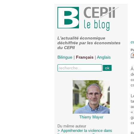
L'actualité économique
c
déchiffrée par les économistes
du CEPII
P
Bilingue
|
Français
|
Anglais
À
d
c
c
L
t
a
«
g
Thierry Mayer
c
Du même auteur
> Appréhender la violence dans
P