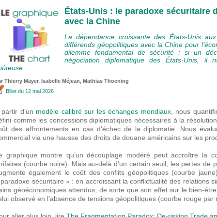
États-Unis : le paradoxe sécuritair
avec la Chine
La dépendance croissante des États-Unis aux 
différends géopolitiques avec la Chine pour l’éco
dilemme fondamental de sécurité : si un déc
négociation diplomatique des États-Unis, il 
oûteuse.
ar
Thierry Mayer
,
Isabelle Méjean
, Mathias Thoening
Billet
du 12 mai 2026
 partir d’un
modèle calibré sur les échanges mondiaux
, nous quantifi
éfini comme les concessions diplomatiques nécessaires à la résolutio
oût des affrontements en cas d’échec de la diplomatie. Nous évalu
ommercial via une hausse des droits de douane américains sur les prod
e graphique montre qu’un découplage modéré peut accroître la c
arifaires (courbe noire). Mais au-delà d’un certain seuil, les pertes d
ugmente également le coût des conflits géopolitiques (courbe jaun
 paradoxe sécuritaire » : en accroissant la conflictualité des relations 
ains géoéconomiques attendus, de sorte que son effet sur le bien-êtr
elui observé en l’absence de tensions géopolitiques (courbe rouge par r
our aller plus loin, lire
The Fragmentation Paradox: De-risking Trade an