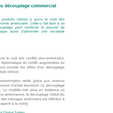
e du découplage commercial
produits chinois a accru le coût des
nomie américaine. Celle-ci fait face à un
ouplage peut renforcer le pouvoir de
risque aussi d’alimenter une escalade
ons le coût des conflits sino-américains,
n diplomatique du conflit, augmentées du
ons ensuite les effets d’un découplage
uits chinois.
onsommation réelle grâce aux revenus
e pouvoir d’achat dominent. Le découplage
e). Le modèle met ainsi en évidence un
sino-américaines, le découplage réduit les
e des ménages américains est inférieur à
apport à la noire).
d Global Safety
.