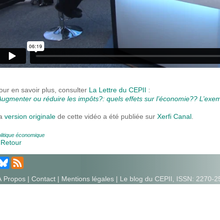
our en savoir plus, consulter
La Lettre du CEPII
:
Augmenter ou réduire les impôts?: quels effets sur l’économie?? L’exemp
a
version originale
de cette vidéo a été publiée sur
Xerfi Canal
.
litique économique
 Retour
À Propos
|
Contact
|
Mentions légales
| Le blog du CEPII, ISSN: 2270-2