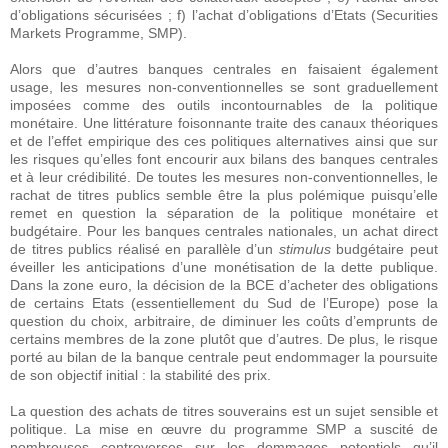
d’obligations sécurisées ; f) l’achat d’obligations d’Etats (Securities
Markets Programme, SMP).
Alors que d’autres banques centrales en faisaient également
usage, les mesures non-conventionnelles se sont graduellement
imposées comme des outils incontournables de la politique
monétaire. Une littérature foisonnante traite des canaux théoriques
et de l’effet empirique des ces politiques alternatives ainsi que sur
les risques qu’elles font encourir aux bilans des banques centrales
et à leur crédibilité. De toutes les mesures non-conventionnelles, le
rachat de titres publics semble être la plus polémique puisqu’elle
remet en question la séparation de la politique monétaire et
budgétaire. Pour les banques centrales nationales, un achat direct
de titres publics réalisé en parallèle d’un
stimulus
budgétaire peut
éveiller les anticipations d’une monétisation de la dette publique.
Dans la zone euro, la décision de la BCE d’acheter des obligations
de certains Etats (essentiellement du Sud de l’Europe) pose la
question du choix, arbitraire, de diminuer les coûts d’emprunts de
certains membres de la zone plutôt que d’autres. De plus, le risque
porté au bilan de la banque centrale peut endommager la poursuite
de son objectif initial : la stabilité des prix.
La question des achats de titres souverains est un sujet sensible et
politique. La mise en œuvre du programme SMP a suscité de
nombreuses controverses sur les dommages potentiels qu’il