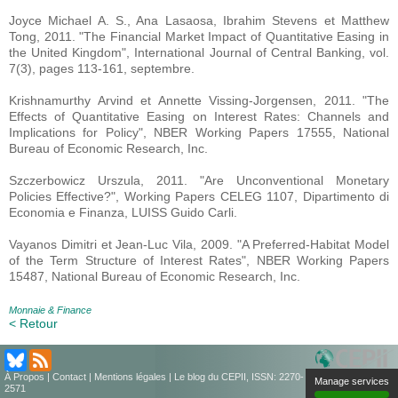
Joyce Michael A. S., Ana Lasaosa, Ibrahim Stevens et Matthew
Tong, 2011. "The Financial Market Impact of Quantitative Easing in
the United Kingdom", International Journal of Central Banking, vol.
7(3), pages 113-161, septembre.
Krishnamurthy Arvind et Annette Vissing-Jorgensen, 2011. "The
Effects of Quantitative Easing on Interest Rates: Channels and
Implications for Policy", NBER Working Papers 17555, National
Bureau of Economic Research, Inc.
Szczerbowicz Urszula, 2011. "Are Unconventional Monetary
Policies Effective?", Working Papers CELEG 1107, Dipartimento di
Economia e Finanza, LUISS Guido Carli.
Vayanos Dimitri et Jean-Luc Vila, 2009. "A Preferred-Habitat Model
of the Term Structure of Interest Rates", NBER Working Papers
15487, National Bureau of Economic Research, Inc.
Monnaie & Finance
< Retour
À Propos
|
Contact
|
Mentions légales
| Le blog du CEPII, ISSN: 2270-
Manage services
2571