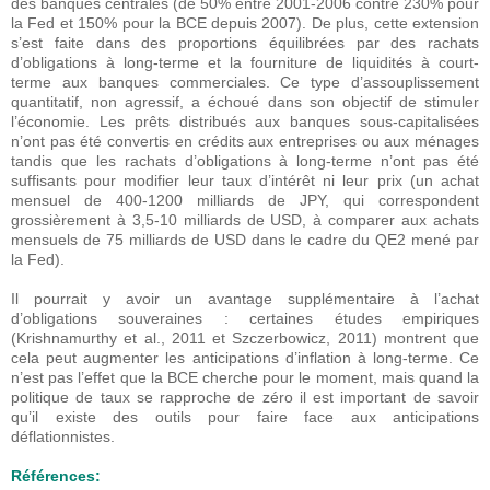
des banques centrales (de 50% entre 2001-2006 contre 230% pour
la Fed et 150% pour la BCE depuis 2007). De plus, cette extension
s’est faite dans des proportions équilibrées par des rachats
d’obligations à long-terme et la fourniture de liquidités à court-
terme aux banques commerciales. Ce type d’assouplissement
quantitatif, non agressif, a échoué dans son objectif de stimuler
l’économie. Les prêts distribués aux banques sous-capitalisées
n’ont pas été convertis en crédits aux entreprises ou aux ménages
tandis que les rachats d’obligations à long-terme n’ont pas été
suffisants pour modifier leur taux d’intérêt ni leur prix (un achat
mensuel de 400-1200 milliards de JPY, qui correspondent
grossièrement à 3,5-10 milliards de USD, à comparer aux achats
mensuels de 75 milliards de USD dans le cadre du QE2 mené par
la Fed).
Il pourrait y avoir un avantage supplémentaire à l’achat
d’obligations souveraines : certaines études empiriques
(Krishnamurthy et al., 2011 et Szczerbowicz, 2011) montrent que
cela peut augmenter les anticipations d’inflation à long-terme. Ce
n’est pas l’effet que la BCE cherche pour le moment, mais quand la
politique de taux se rapproche de zéro il est important de savoir
qu’il existe des outils pour faire face aux anticipations
déflationnistes.
Références: