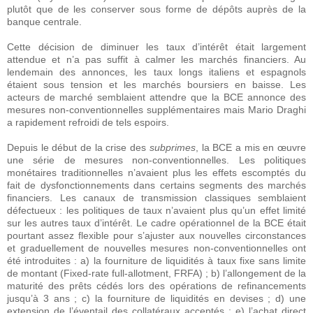
plutôt que de les conserver sous forme de dépôts auprès de la
banque centrale.
Cette décision de diminuer les taux d’intérêt était largement
attendue et n’a pas suffit à calmer les marchés financiers. Au
lendemain des annonces, les taux longs italiens et espagnols
étaient sous tension et les marchés boursiers en baisse. Les
acteurs de marché semblaient attendre que la BCE annonce des
mesures non-conventionnelles supplémentaires mais Mario Draghi
a rapidement refroidi de tels espoirs.
Depuis le début de la crise des
subprimes
, la BCE a mis en œuvre
une série de mesures non-conventionnelles. Les politiques
monétaires traditionnelles n’avaient plus les effets escomptés du
fait de dysfonctionnements dans certains segments des marchés
financiers. Les canaux de transmission classiques semblaient
défectueux : les politiques de taux n’avaient plus qu’un effet limité
sur les autres taux d’intérêt. Le cadre opérationnel de la BCE était
pourtant assez flexible pour s’ajuster aux nouvelles circonstances
et graduellement de nouvelles mesures non-conventionnelles ont
été introduites : a) la fourniture de liquidités à taux fixe sans limite
de montant (Fixed-rate full-allotment, FRFA) ; b) l’allongement de la
maturité des prêts cédés lors des opérations de refinancements
jusqu’à 3 ans ; c) la fourniture de liquidités en devises ; d) une
extension de l’éventail des collatéraux acceptés ; e) l’achat direct