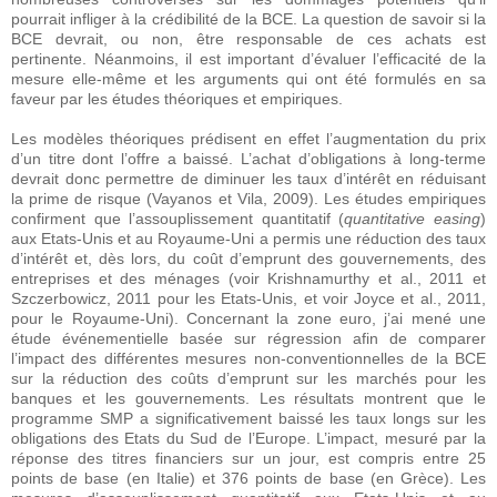
pourrait infliger à la crédibilité de la BCE. La question de savoir si la
BCE devrait, ou non, être responsable de ces achats est
pertinente. Néanmoins, il est important d’évaluer l’efficacité de la
mesure elle-même et les arguments qui ont été formulés en sa
faveur par les études théoriques et empiriques.
Les modèles théoriques prédisent en effet l’augmentation du prix
d’un titre dont l’offre a baissé. L’achat d’obligations à long-terme
devrait donc permettre de diminuer les taux d’intérêt en réduisant
la prime de risque (Vayanos et Vila, 2009). Les études empiriques
confirment que l’assouplissement quantitatif (
quantitative easing
)
aux Etats-Unis et au Royaume-Uni a permis une réduction des taux
d’intérêt et, dès lors, du coût d’emprunt des gouvernements, des
entreprises et des ménages (voir Krishnamurthy et al., 2011 et
Szczerbowicz, 2011 pour les Etats-Unis, et voir Joyce et al., 2011,
pour le Royaume-Uni). Concernant la zone euro, j’ai mené une
étude événementielle basée sur régression afin de comparer
l’impact des différentes mesures non-conventionnelles de la BCE
sur la réduction des coûts d’emprunt sur les marchés pour les
banques et les gouvernements. Les résultats montrent que le
programme SMP a significativement baissé les taux longs sur les
obligations des Etats du Sud de l’Europe. L’impact, mesuré par la
réponse des titres financiers sur un jour, est compris entre 25
points de base (en Italie) et 376 points de base (en Grèce). Les