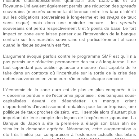
mesures d’assouplissement quantitatif aux Etats-Unis et au
Royaume-Uni avaient également permis une réduction des
spreads
souverains (mesurés comme la différence entre les taux d’intérêt
sur les obligations souveraines à long-terme et les
swaps
de taux
sans risque) mais dans une moindre mesure : les
spreads
souverains ont perdu respectivement 8 et 9 points de base. Le fort
impact en zone euro laisse penser que l’intervention de la banque
centrale sur les marchés souverains est particulièrement efficace
quand le risque souverain est fort.
L’argument évoqué parfois contre le programme SMP est qu’il n’a
pas permis une réduction permanente des taux à long-terme. Il ne
faut cependant pas oublier qu’aucune mesure n’est capable de le
faire dans un contexte où l’incertitude sur la sortie de la crise des
dettes souveraines en zone euro s’intensifie chaque semaine.
L’économie de la zone euro est de plus en plus comparée à la
« décennie perdue » de l’économie japonaise : des banques sous-
capitalisées devant de désendetter, un manque criant
d’opportunités d’investissement rentables pour les entreprises, une
politique de taux proches de zéro, etc. Il semble alors d’autant plus
important de tenir compte des leçons de l’expérience japonaise. La
Banque du Japon a été la première à élargir son bilan afin de
stimuler la demande agrégée. Néanmoins, cette augmentation a
été très limitée par comparaison à l’extension actuelle des bilans