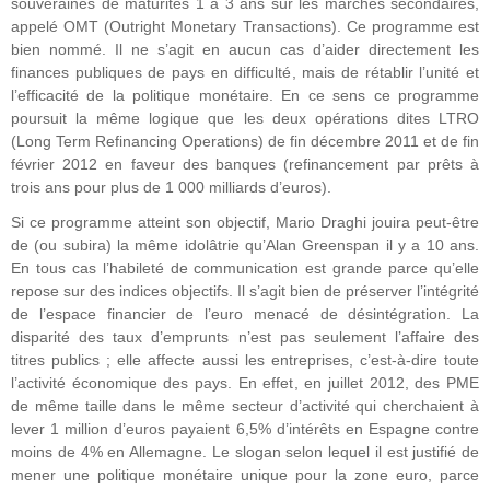
souveraines de maturités 1 à 3 ans sur les marchés secondaires,
appelé OMT (Outright Monetary Transactions). Ce programme est
bien nommé. Il ne s’agit en aucun cas d’aider directement les
finances publiques de pays en difficulté, mais de rétablir l’unité et
l’efficacité de la politique monétaire. En ce sens ce programme
poursuit la même logique que les deux opérations dites LTRO
(Long Term Refinancing Operations) de fin décembre 2011 et de fin
février 2012 en faveur des banques (refinancement par prêts à
trois ans pour plus de 1 000 milliards d’euros).
Si ce programme atteint son objectif, Mario Draghi jouira peut-être
de (ou subira) la même idolâtrie qu’Alan Greenspan il y a 10 ans.
En tous cas l’habileté de communication est grande parce qu’elle
repose sur des indices objectifs. Il s’agit bien de préserver l’intégrité
de l’espace financier de l’euro menacé de désintégration. La
disparité des taux d’emprunts n’est pas seulement l’affaire des
titres publics ; elle affecte aussi les entreprises, c’est-à-dire toute
l’activité économique des pays. En effet, en juillet 2012, des PME
de même taille dans le même secteur d’activité qui cherchaient à
lever 1 million d’euros payaient 6,5% d’intérêts en Espagne contre
moins de 4% en Allemagne. Le slogan selon lequel il est justifié de
mener une politique monétaire unique pour la zone euro, parce