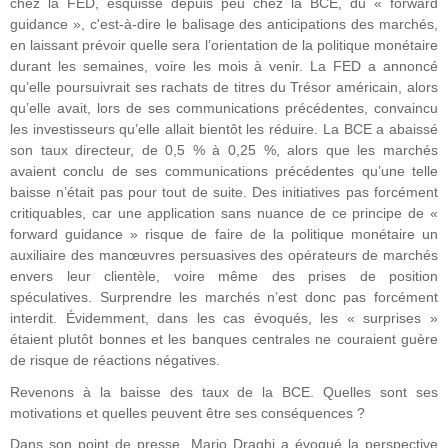
chez la FED, esquissé depuis peu chez la BCE, du « forward
guidance », c'est-à-dire le balisage des anticipations des marchés,
en laissant prévoir quelle sera l’orientation de la politique monétaire
durant les semaines, voire les mois à venir. La FED a annoncé
qu’elle poursuivrait ses rachats de titres du Trésor américain, alors
qu’elle avait, lors de ses communications précédentes, convaincu
les investisseurs qu’elle allait bientôt les réduire. La BCE a abaissé
son taux directeur, de 0,5 % à 0,25 %, alors que les marchés
avaient conclu de ses communications précédentes qu’une telle
baisse n’était pas pour tout de suite. Des initiatives pas forcément
critiquables, car une application sans nuance de ce principe de «
forward guidance » risque de faire de la politique monétaire un
auxiliaire des manœuvres persuasives des opérateurs de marchés
envers leur clientèle, voire même des prises de position
spéculatives. Surprendre les marchés n’est donc pas forcément
interdit. Évidemment, dans les cas évoqués, les « surprises »
étaient plutôt bonnes et les banques centrales ne couraient guère
de risque de réactions négatives.
Revenons à la baisse des taux de la BCE. Quelles sont ses
motivations et quelles peuvent être ses conséquences ?
Dans son point de presse, Mario Draghi a évoqué la perspective