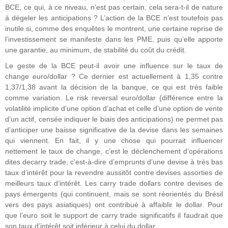
BCE, ce qui, à ce niveau, n’est pas certain, cela sera-t-il de nature
à dégeler les anticipations ? L’action de la BCE n’est toutefois pas
inutile si, comme des enquêtes le montrent, une certaine reprise de
l’investissement se manifeste dans les PME, puis qu’elle apporte
une garantie, au minimum, de stabilité du coût du crédit.
Le geste de la BCE peut-il avoir une influence sur le taux de
change euro/dollar ? Ce dernier est actuellement à 1,35 contre
1,37/1,38 avant la décision de la banque, ce qui est très faible
comme variation. Le risk reversal euro/dollar (différence entre la
volatilité implicite d’une option d’achat et celle d’une option de vente
d’un actif, censée indiquer le biais des anticipations) ne permet pas
d’anticiper une baisse significative de la devise dans les semaines
qui viennent. En fait, il y une chose qui pourrait influencer
nettement le taux de change, c’est le déclenchement d’opérations
dites decarry trade, c'est-à-dire d’emprunts d’une devise à très bas
taux d’intérêt pour la revendre aussitôt contre devises assorties de
meilleurs taux d’intérêt. Les carry trade dollars contre devises de
pays émergents (qui continuent, mais se sont réorientés du Brésil
vers des pays asiatiques) ont contribué à affaiblir le dollar. Pour
que l’euro soit le support de carry trade significatifs il faudrait que
son taux d’intérêt soit inférieur à celui du dollar.