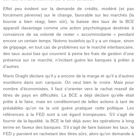
Effet peu évident sur la demande de crédits, modéré (et pas
forcément pérenne) sur le change, favorable sur les marchés (la
bourse a bien réagi, bien sûr), la baisse des taux de la BCE
apparaît davantage comme une action psychologique destinée à
convaincre de sa volonté de rester « accommodante » pendant
encore un certain temps. Notons toutefois qu’il y a un risque, sinon
de grippage, en tout cas de problèmes sur le marché interbancaire,
des taux aussi bas qui couvrent à peine les frais de gestion d’une
présence sur ce marché, n’incitant guère les banques à prêter à
d’autres.
Mario Draghi déclare qu’il y a encore de la marge et qu’il a d’autres
munitions dans son carquois. On veut bien le croire. Mais pour
nombre d’économistes, il faut s’orienter vers le rachat massif de
titres de pays en difficultés. La BCE a déjà déclaré qu’elle était
prête à le faire, mais en conditionnant de telles actions à tant de
préalables qu’on ne la voit guère pratiquer cette politique. Les
références à la FED sont à cet égard trompeuses. S’il s’agit de
fournir de la liquidité, la BCE le fait déjà avec les opérations à long
terme en faveur des banques. S’il s’agit de faire baisser les taux, la
FED y parvient en rachetant des titres sûrs, alors qu’on demande à