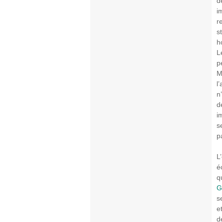
d
i
r
s
h
L
p
M
l
n
d
i
s
p
L
é
q
G
s
e
d