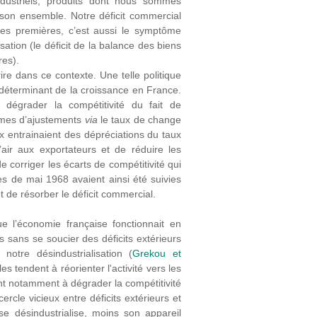
ndustriels, produits dont nous sommes
son ensemble. Notre déficit commercial
res premières, c’est aussi le symptôme
isation (le déficit de la balance des biens
res).
rire dans ce contexte. Une telle politique
l déterminant de la croissance en France.
 dégrader la compétitivité du fait de
smes d’ajustements
via
le taux de change
ux entrainaient des dépréciations du taux
air aux exportateurs et de réduire les
 corriger les écarts de compétitivité qui
res de mai 1968 avaient ainsi été suivies
et de résorber le déficit commercial.
e l’économie française fonctionnait en
sans se soucier des déficits extérieurs
notre désindustrialisation (
Grekou et
es tendent à réorienter l'activité vers les
nt notamment à dégrader la compétitivité
ercle vicieux entre déficits extérieurs et
se désindustrialise, moins son appareil