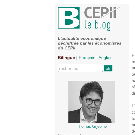
L'actualité économique
déchiffrée par les économistes
du CEPII
F
Bilingue
|
Français
|
Anglais
m
p
o
h
r
d
L
c
t
a
Thomas Grjebine
d