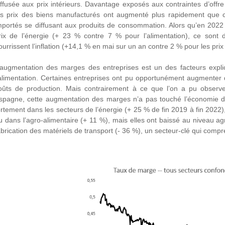
iffusée aux prix intérieurs. Davantage exposés aux contraintes d’offre
es prix des biens manufacturés ont augmenté plus rapidement que c
mportés se diffusant aux produits de consommation. Alors qu’en 2022 l’
rix de l’énergie (+ 23 % contre 7 % pour l’alimentation), ce sont d
ourrissent l’inflation (+14,1 % en mai sur un an contre 2 % pour les prix 
’augmentation des marges des entreprises est un des facteurs explic
’alimentation. Certaines entreprises ont pu opportunément augmenter 
oûts de production. Mais contrairement à ce que l’on a pu observ
spagne, cette augmentation des marges n’a pas touché l’économie 
ortement dans les secteurs de l’énergie (+ 25 % de fin 2019 à fin 2022)
u dans l’agro-alimentaire (+ 11 %), mais elles ont baissé au niveau ag
abrication des matériels de transport (- 36 %), un secteur-clé qui compr