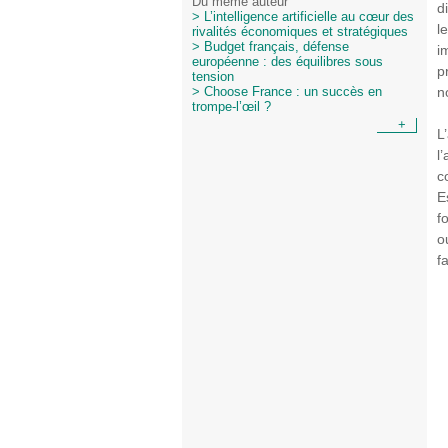
Du même auteur
d
> L’intelligence artificielle au cœur des
l
rivalités économiques et stratégiques
> Budget français, défense
i
européenne : des équilibres sous
p
tension
n
> Choose France : un succès en
trompe-l’œil ?
+
L
l
c
E
f
o
f