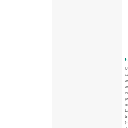
F
U
c
a
a
v
p
m
L
t
(