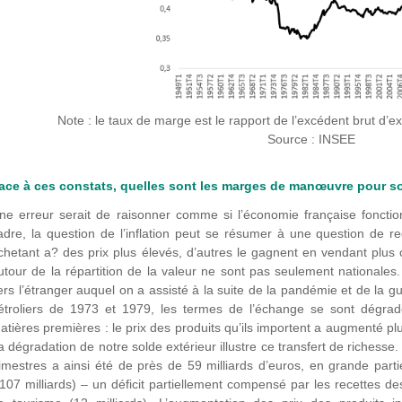
Note : le taux de marge est le rapport de l’excédent brut d’exp
Source : INSEE
ace à ces constats, quelles sont les marges de manœuvre pour so
ne erreur serait de raisonner comme si l’économie française foncti
adre, la question de l’inflation peut se résumer à une question de r
chetant a? des prix plus élevés, d’autres le gagnent en vendant plus
utour de la répartition de la valeur ne sont pas seulement nationales.
ers l’étranger auquel on a assisté à la suite de la pandémie et de la
étroliers de 1973 et 1979, les termes de l’échange se sont dégrad
atières premières : le prix des produits qu’ils importent a augmenté plu
a dégradation de notre solde extérieur illustre ce transfert de richesse.
rimestres a ainsi été de près de 59 milliards d’euros, en grande parti
-107 milliards) – un déficit partiellement compensé par les recettes des