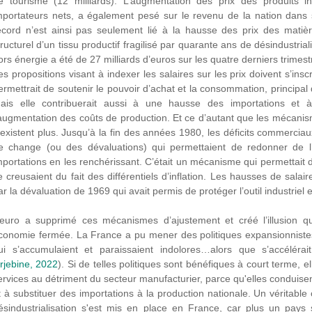
e tourisme (12 milliards). L’augmentation des prix des produits i
mportateurs nets, a également pesé sur le revenu de la nation dans 
ecord n’est ainsi pas seulement lié à la hausse des prix des matiè
tructurel d’un tissu productif fragilisé par quarante ans de désindustrial
ors énergie a été de 27 milliards d’euros sur les quatre derniers trimest
es propositions visant à indexer les salaires sur les prix doivent s’insc
ermettrait de soutenir le pouvoir d’achat et la consommation, principa
ais elle contribuerait aussi à une hausse des importations et à
’augmentation des coûts de production. Et ce d’autant que les mécani
’existent plus. Jusqu’à la fin des années 1980, les déficits commercia
e change (ou des dévaluations) qui permettaient de redonner de l’
mportations en les renchérissant. C’était un mécanisme qui permettait de
e creusaient du fait des différentiels d’inflation. Les hausses de salai
ar la dévaluation de 1969 qui avait permis de protéger l’outil industriel 
’euro a supprimé ces mécanismes d’ajustement et créé l’illusion qu
conomie fermée. La France a pu mener des politiques expansionnistes 
ui s’accumulaient et paraissaient indolores…alors que s’accélérait 
rjebine, 2022
). Si de telles politiques sont bénéfiques à court terme, ell
ervices au détriment du secteur manufacturier, parce qu'elles conduise
t à substituer des importations à la production nationale. Un véritable c
ésindustrialisation s'est mis en place en France, car plus un pays 