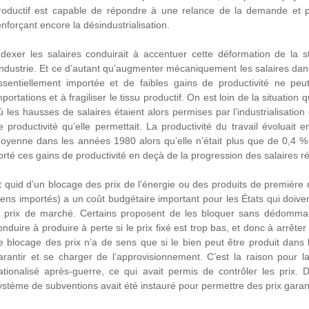
roductif est capable de répondre à une relance de la demande et plu
enforçant encore la désindustrialisation.
ndexer les salaires conduirait à accentuer cette déformation de la 
’industrie. Et ce d’autant qu’augmenter mécaniquement les salaires dan
ssentiellement importée et de faibles gains de productivité ne pe
mportations et à fragiliser le tissu productif.
On est loin de la situation 
ù les hausses de salaires étaient alors permises par l’industrialisation
e productivité qu’elle permettait. La productivité du travail évolua
oyenne dans les années 1980 alors qu’elle n’était plus que de 0,4 %
orté ces gains de productivité en deçà de la progression des salaires ré
t quid d’un blocage des prix de l’énergie ou des produits de première n
iens importés) a un coût budgétaire important pour les États qui doivent
e prix de marché. Certains proposent de les bloquer sans dédommage
onduire à produire à perte si le prix fixé est trop bas, et donc à arrêt
e blocage des prix n’a de sens que si le bien peut être produit dans 
arantir et se charger de l’approvisionnement. C’est la raison pour la
ationalisé après-guerre, ce qui avait permis de contrôler les prix.
ystème de subventions avait été instauré pour permettre des prix garant