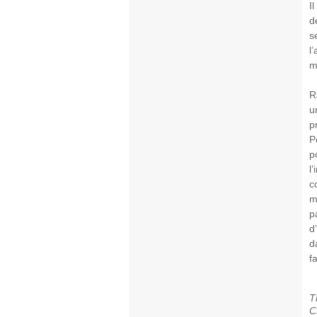
I
d
s
l
m
R
u
p
P
p
l
c
m
p
d
d
f
T
C