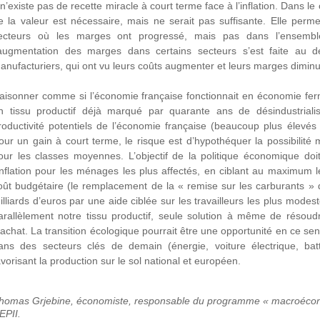
l n’existe pas de recette miracle à court terme face à l’inflation. Dans le
e la valeur est nécessaire, mais ne serait pas suffisante. Elle perme
ecteurs où les marges ont progressé, mais pas dans l’ensembl
’augmentation des marges dans certains secteurs s’est faite au d
anufacturiers, qui ont vu leurs coûts augmenter et leurs marges diminu
aisonner comme si l’économie française fonctionnait en économie fermé
n tissu productif déjà marqué par quarante ans de désindustrialis
roductivité potentiels de l’économie française (beaucoup plus élevés 
our un gain à court terme, le risque est d’hypothéquer la possibilit
our les classes moyennes. L’objectif de la politique économique doi
’inflation pour les ménages les plus affectés, en ciblant au maximum le
oût budgétaire (le remplacement de la « remise sur les carburants » 
illiards d’euros par une aide ciblée sur les travailleurs les plus modes
arallèlement notre tissu productif, seule solution à même de résoud
’achat. La transition écologique pourrait être une opportunité en ce se
ans des secteurs clés de demain (énergie, voiture électrique, ba
avorisant la production sur le sol national et européen.
homas Grjebine, économiste, responsable du programme « macroéconom
EPII.