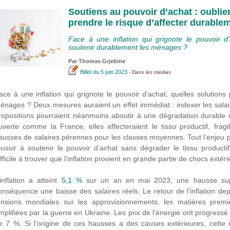
Soutiens au pouvoir d’achat : oublier
prendre le risque d’affecter durable
Face à une inflation qui grignote le pouvoir d
soutenir durablement les ménages ?
Par
Thomas Grjebine
Billet
du 5 juin 2023
- Dans les médias
ace à une inflation qui grignote le pouvoir d’achat, quelles solution
énages ? Deux mesures auraient un effet immédiat : indexer les salair
ropositions pourraient néanmoins aboutir à une dégradation durable
uverte comme la France, elles affecteraient le tissu productif, fragi
ausses de salaires pérennes pour les classes moyennes. Tout l’enjeu 
éussir à soutenir le pouvoir d’achat sans dégrader le tissu productif
ifficile à trouver que l’inflation provient en grande partie de chocs extér
’inflation a atteint
5,1 %
sur un an en mai 2023, une hausse supé
onséquence une baisse des salaires réels. Le retour de l’inflation dep
ensions mondiales sur les approvisionnements, les matières premiè
mplifiées par la guerre en Ukraine. Les prix de l’énergie ont progress
e 7 %. Si l’origine de ces hausses a des causes extérieures, cette i