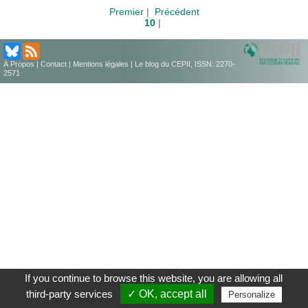
Premier
|
Précédent
10
|
À Propos
|
Contact
|
Mentions légales
| Le blog du CEPII, ISSN: 2270-
2571
If you continue to browse this website, you are allowing all
third-party services
✓ OK, accept all
Personalize