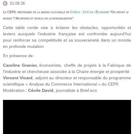
01:09:26
Le CEPII, partenaire de la saison culturelle de
Citéco - Cité de l'Économie
"On refait le
monde ? Mutations et enjeux de la mondialisation".
Cette table ronde vise à éclairer les obstacles, opportunités et
leviers auxquels l’industrie française est confrontée aujourd'hui
pour renforcer sa compétitivité et sa souveraineté dans un monde
en profonde mutation.
En présence de :
Caroline Granier
,
économiste, cheffe de projets à la Fabrique de
l'industrie et chercheuse associée à la Chaire énergie et prospérité
Vincent Vicard
, adjoint au directeur et responsable du programme
scientifique « Analyse du Commerce International » du CEPII
Modération :
Cécile David
, journaliste à Brief.eco