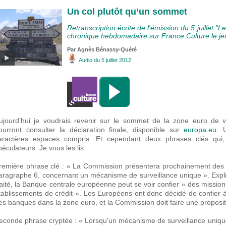
Un col plutôt qu’un sommet
Retranscription écrite de l'émission du 5 juillet 
chronique hebdomadaire sur France Culture le je
Par Agnès Bénassy-Quéré
Audio
du 5 juillet 2012
ujourd’hui je voudrais revenir sur le sommet de la zone euro de v
ourront consulter la déclaration finale, disponible sur
europa.eu
. 
aractères espaces compris. Et cependant deux phrases clés qui, 
péculateurs. Je vous les lis.
remière phrase clé : « La Commission présentera prochainement des pr
aragraphe 6, concernant un mécanisme de surveillance unique ». Explica
raité, la Banque centrale européenne peut se voir confier « des missio
tablissements de crédit ». Les Européens ont donc décidé de confier à 
es banques dans la zone euro, et la Commission doit faire une propositio
econde phrase cryptée : « Lorsqu'un mécanisme de surveillance uniqu