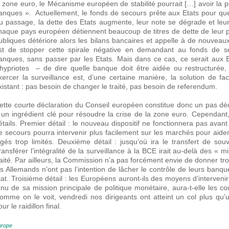
a zone euro, le Mécanisme européen de stabilité pourrait […] avoir la po
anques ». Actuellement, le fonds de secours prête aux Etats pour que
u passage, la dette des Etats augmente, leur note se dégrade et leur 
haque pays européen détiennent beaucoup de titres de dette de leur p
ubliques détériore alors les bilans bancaires et appelle à de nouveaux
st de stopper cette spirale négative en demandant au fonds de sec
anques, sans passer par les Etats. Mais dans ce cas, ce serait au
hypriotes – de dire quelle banque doit être aidée ou restructurée
xercer la surveillance est, d’une certaine manière, la solution de fac
xistant : pas besoin de changer le traité, pas besoin de referendum.
ette courte déclaration du Conseil européen constitue donc un pas déci
 un ingrédient clé pour résoudre la crise de la zone euro. Cependant
étails. Premier détail : le nouveau dispositif ne fonctionnera pas avant
e secours pourra intervenir plus facilement sur les marchés pour aid
ugés trop limités. Deuxième détail : jusqu’où ira le transfert de sou
ransférer l’intégralité de la surveillance à la BCE irait au-delà des « 
raité. Par ailleurs, la Commission n’a pas forcément envie de donner tro
es Allemands n’ont pas l’intention de lâcher le contrôle de leurs banq
tat. Troisième détail : les Européens auront-ils des moyens d’interven
enu de sa mission principale de politique monétaire, aura-t-elle les 
omme on le voit, vendredi nos dirigeants ont atteint un col plus qu
ur le raidillon final.
urope