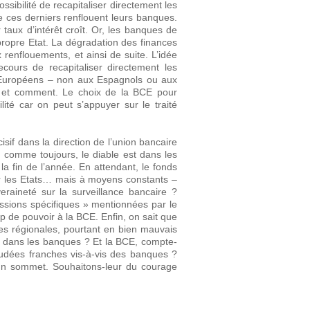
ssibilité de recapitaliser directement les
 ces derniers renflouent leurs banques.
taux d’intérêt croît. Or, les banques de
ropre Etat. La dégradation des finances
 renflouements, et ainsi de suite. L’idée
ours de recapitaliser directement les
x Européens – non aux Espagnols ou aux
, et comment. Le choix de la BCE pour
ilité car on peut s’appuyer sur le traité
sif dans la direction de l’union bancaire
, comme toujours, le diable est dans les
 la fin de l’année. En attendant, le fonds
er les Etats… mais à moyens constants –
veraineté sur la surveillance bancaire ?
missions spécifiques » mentionnées par le
p de pouvoir à la BCE. Enfin, on sait que
ues régionales, pourtant en bien mauvais
ir dans les banques ? Et la BCE, compte-
coudées franches vis-à-vis des banques ?
’un sommet. Souhaitons-leur du courage