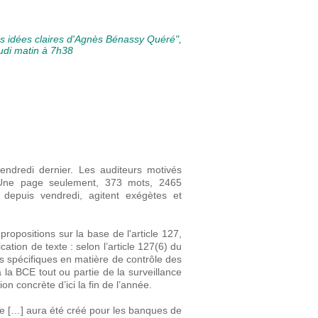
"Les idées claires d'Agnès Bénassy Quéré",
udi matin à 7h38
endredi dernier. Les auditeurs motivés
Une page seulement, 373 mots, 2465
depuis vendredi, agitent exégètes et
opositions sur la base de l'article 127,
tion de texte : selon l’article 127(6) du
ns spécifiques en matière de contrôle des
la BCE tout ou partie de la surveillance
n concrète d’ici la fin de l’année.
e […] aura été créé pour les banques de