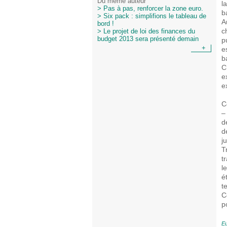
Du même auteur
l
> Pas à pas, renforcer la zone euro.
b
> Six pack : simplifions le tableau de
A
bord !
c
> Le projet de loi des finances du
budget 2013 sera présenté demain
p
+
e
b
C
e
e
C
–
d
d
j
T
t
l
é
t
C
po
E