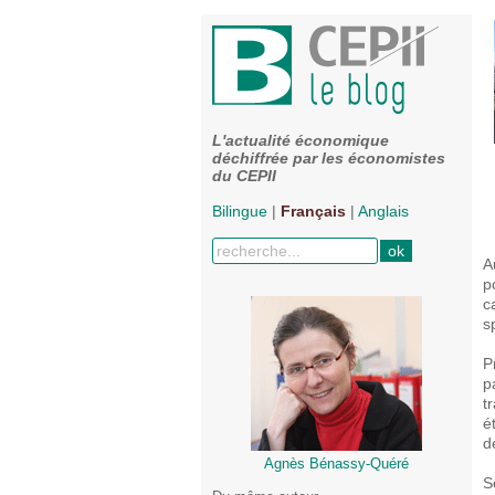
L'actualité économique
déchiffrée par les économistes
du CEPII
Bilingue
|
Français
|
Anglais
A
p
c
s
P
p
t
é
d
Agnès Bénassy-Quéré
S